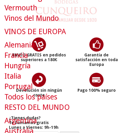
Vermouth
Vinos del Mundo
VINOS DE EUROPA
Alemania
Francia
ENVÍO GRATIS en pedidos
Garantía de
superiores a 180€
satisfacción en toda
Hungría
Europa
Italia
Portugal
Devolución sin ningún
Pago 100% seguro
coste
Todos los países
RESTO DEL MUNDO
¿Tienes dudas?
Argentina
Te llamamos gratis
Lunes a Viernes: 9h-19h
Australia