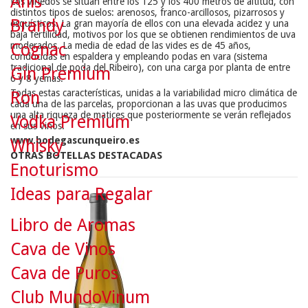
Anís
Los viñedos se sitúan entre los 125 y los 400 metros de altitud, con
distintos tipos de suelos: arenosos, franco-arcillosos, pizarrosos y
Brandy
esquísticos. La gran mayoría de ellos con una elevada acidez y una
baja fertilidad, motivos por los que se obtienen rendimientos de uva
moderados. La media de edad de las vides es de 45 años,
Cognac
conducidas en espaldera y empleando podas en vara (sistema
tradicional de poda del Ribeiro), con una carga por planta de entre
Gin Premium
6 y 8 yemas.
Todas estas características, unidas a la variabilidad micro climática de
Ron
cada una de las parcelas, proporcionan a las uvas que producimos
una alta riqueza de matices que posteriormente se verán reflejados
Vodka Premium
en sus vinos.
www.bodegascunqueiro.es
Whisky
OTRAS BOTELLAS DESTACADAS
Enoturismo
Ideas para Regalar
Libro de Aromas
Cava de Vinos
Cava de Puros
Club MundoVinum