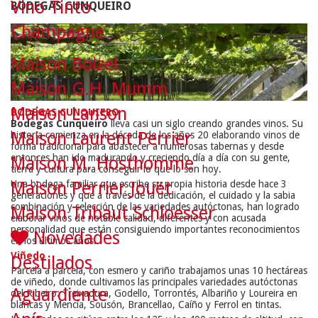
Vino Tinto
BODEGAS CUNQUEIRO
Champagne
Maison Boizel
Maison G.H. Mumm
Maison Lanson
BODEGAS CUNQUIERO
Bodegas Cunqueiro
lleva casi un siglo creando grandes vinos. Su
Maison Laurent Perrier
historia comienza en la década de los años 20 elaborando vinos de
forma tradicional para abastecer a numerosas tabernas y desde
entonces han ido madurando y creciendo día a día con su gente,
Maison M. Hosthomme
tierra y cultura para conseguir lo que lo son hoy.
Una bodega familiar que escribe su propia historia desde hace 3
Maison Perrier Jouët
generaciones y que a través de la dedicación, el cuidado y la sabia
combinación y selección de las variedades autóctonas, han logrado
Maison Tribaut Schloesser
elaborar vinos de notable calidad, diferentes y con acusada
personalidad que están consiguiendo importantes reconocimientos
Novedades
en los últimos años.
Viñedo
Destilados
Parcela a parcela, con esmero y cariño trabajamos unas 10 hectáreas
de viñedo, donde cultivamos las principales variedades autóctonas
Aguardiente
del Ribeiro: Treixadura, Godello, Torrontés, Albariño y Loureira en
blancas y Mencía, Sousón, Brancellao, Caíño y Ferrol en tintas.