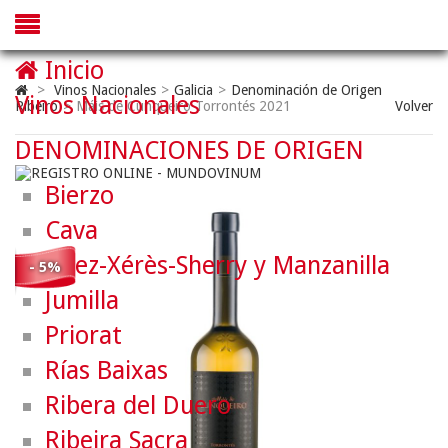
Inicio
>
Vinos Nacionales
>
Galicia
>
Denominación de Origen
Vinos Nacionales
Ribeiro
>
Máis de Cunqueiro Torrontés 2021
Volver
DENOMINACIONES DE ORIGEN
Bierzo
Cava
Jerez-Xérès-Sherry y Manzanilla
- 5%
Jumilla
Priorat
Rías Baixas
Ribera del Duero
Ribeira Sacra