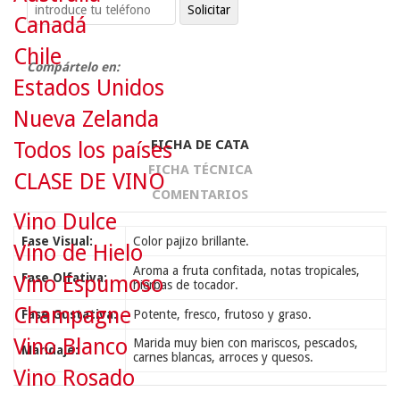
Canadá
Chile
Compártelo en:
Estados Unidos
Nueva Zelanda
FICHA DE CATA
Todos los países
FICHA TÉCNICA
CLASE DE VINO
COMENTARIOS
Vino Dulce
Fase Visual:
Color pajizo brillante.
Vino de Hielo
Aroma a fruta confitada, notas tropicales,
Fase Olfativa:
Vino Espumoso
hierbas de tocador.
Champagne
Fase Gustativa:
Potente, fresco, frutoso y graso.
Vino Blanco
Marida muy bien con mariscos, pescados,
Maridaje:
carnes blancas, arroces y quesos.
Vino Rosado