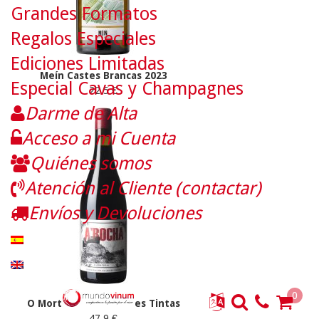
Grandes Formatos
Regalos Especiales
Ediciones Limitadas
Meín Castes Brancas 2023
Especial Cavas y Champagnes
22.5 €
Darme de Alta
Acceso a mi Cuenta
Quiénes somos
Atención al Cliente (contactar)
Envíos y Devoluciones
0
O Morto A Rocha Castes Tintas
47.9 €