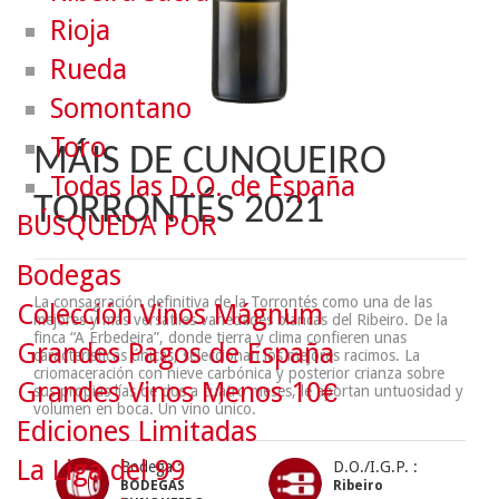
Rioja
Rueda
Somontano
Toro
MÁIS DE CUNQUEIRO
Todas las D.O. de España
TORRONTÉS 2021
BÚSQUEDA POR
Bodegas
La consagración definitiva de la Torrontés como una de las
Colección Vinos Mágnum
mejores y más versátiles variedades blancas del Ribeiro. De la
finca “A Erbedeira”, donde tierra y clima confieren unas
Grandes Pagos de España
características únicas, seleccionan los mejores racimos. La
criomaceración con nieve carbónica y posterior crianza sobre
Grandes Vinos Menos 10€
sus propias lías de dos a cuatro meses, le aportan untuosidad y
volumen en boca. Un vino único.
Ediciones Limitadas
La Liga del 99
Bodega :
D.O./I.G.P. :
BODEGAS
Ribeiro