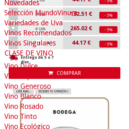
1 Ud
Novedades
- 5%
Selección MundoVinum
132.51
€
3 Uds
- 5%
Variedades de Uva
265.02
€
6 Uds
- 5%
Vinos Recomendados
Vinos Singulares
44.17
€
- 5%
CLASE DE VINO
Entrega de 5 a 7
días.
Vino Dulce
COMPRAR
Vino Espumoso
Vino Generoso
LEER MAS...
ESCRIBE TU OPINIÓN !
Vino Blanco
Vino Rosado
Vino Tinto
Vino Ecológico