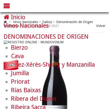
Inicio
>
Vinos Nacionales
>
Galicia
>
Denominación de Origen
Vinos Nacionales
Valdeorras
>
Viña Somoza Taté 2021
Volver
DENOMINACIONES DE ORIGEN
Bierzo
Cava
Jerez-Xérès-Sherry y Manzanilla
- 5%
Jumilla
Priorat
Rías Baixas
Ribera del Duero
Ribeira Sacra