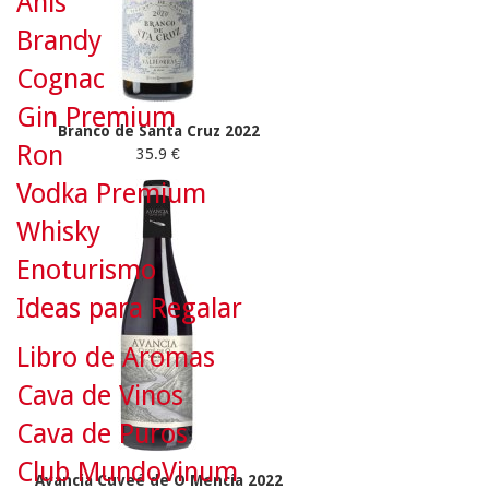
Anís
Brandy
Cognac
Gin Premium
Branco de Santa Cruz 2022
Ron
35.9 €
Vodka Premium
Whisky
Enoturismo
Ideas para Regalar
Libro de Aromas
Cava de Vinos
Cava de Puros
Club MundoVinum
Avancia Cuveé de O Mencía 2022