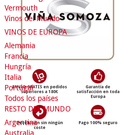
Vermouth
Vinos del Mundo
VINOS DE EUROPA
Alemania
Francia
Hungría
Italia
Portugal
ENVÍO GRATIS en pedidos
Garantía de
superiores a 180€
satisfacción en toda
Todos los países
Europa
RESTO DEL MUNDO
Argentina
Devolución sin ningún
Pago 100% seguro
coste
Australia