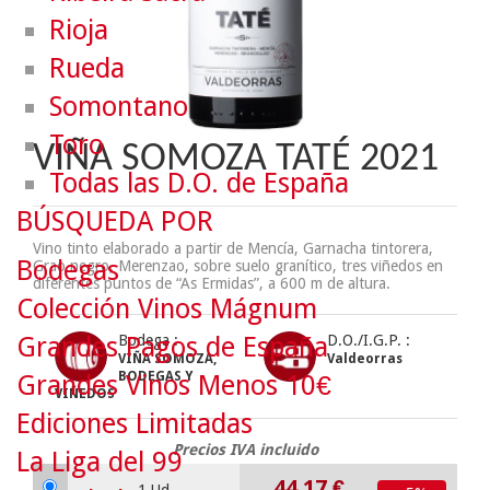
Rioja
Rueda
Somontano
Toro
VIÑA SOMOZA TATÉ 2021
Todas las D.O. de España
BÚSQUEDA POR
Vino tinto elaborado a partir de Mencía, Garnacha tintorera,
Bodegas
Grao negro, Merenzao, sobre suelo granítico, tres viñedos en
diferentes puntos de “As Ermidas”, a 600 m de altura.
Colección Vinos Mágnum
Grandes Pagos de España
Bodega :
D.O./I.G.P. :
VIÑA SOMOZA,
Valdeorras
BODEGAS Y
Grandes Vinos Menos 10€
VIÑEDOS
Ediciones Limitadas
Precios IVA incluido
La Liga del 99
44.17
€