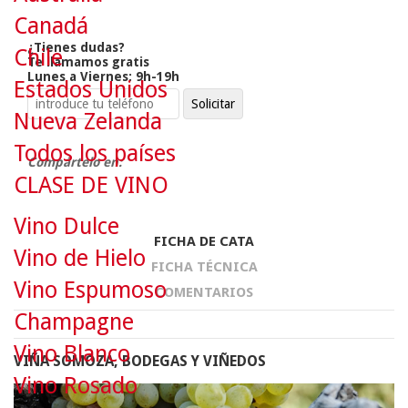
Canadá
¿Tienes dudas?
Chile
Te llamamos gratis
Lunes a Viernes: 9h-19h
Estados Unidos
Nueva Zelanda
Todos los países
Compártelo en:
CLASE DE VINO
Vino Dulce
FICHA DE CATA
Vino de Hielo
FICHA TÉCNICA
Vino Espumoso
COMENTARIOS
Champagne
Vino Blanco
VIÑA SOMOZA, BODEGAS Y VIÑEDOS
Vino Rosado