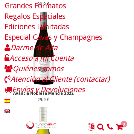
Grandes Formatos
20.9 €
Regalos Especiales
Ediciones Limitadas
Especial Cavas y Champagnes
Darme de Alta
Acceso a mi Cuenta
Quiénes somos
Atención al Cliente (contactar)
Envíos y Devoluciones
Avancia Nobleza Mencía 2022
29.9 €
0