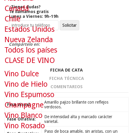
Canadá
¿Tienes dudas?
Te llamamos gratis
Lunes a Viernes: 9h-19h
Chile
Estados Unidos
Nueva Zelanda
Compártelo en:
Todos los países
CLASE DE VINO
FICHA DE CATA
Vino Dulce
FICHA TÉCNICA
Vino de Hielo
COMENTARIOS
Vino Espumoso
Amarillo pajizo brillante con reflejos
Champagne
Fase Visual:
verdosos.
Vino Blanco
De intensidad alta y marcado carácter
Fase Olfativa:
varietal.
Vino Rosado
Paso de boca amable, sin aristas, con un