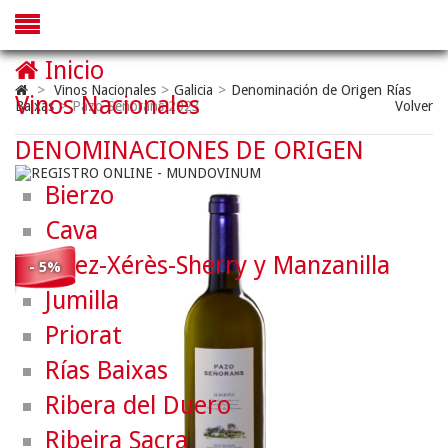
Inicio
>
Vinos Nacionales
>
Galicia
>
Denominación de Origen Rías
Vinos Nacionales
Baixas
>
Pazo Señorans 2023
Volver
DENOMINACIONES DE ORIGEN
Bierzo
Cava
Jerez-Xérès-Sherry y Manzanilla
- 5%
Jumilla
Priorat
Rías Baixas
Ribera del Duero
Ribeira Sacra