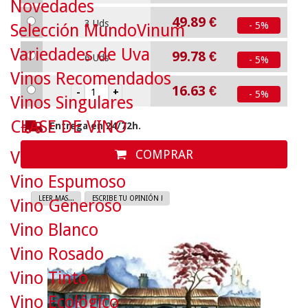
Novedades
49.89
€
3 Uds
- 5%
Selección MundoVinum
Variedades de Uva
99.78
€
6 Uds
- 5%
Vinos Recomendados
16.63
€
- 5%
Vinos Singulares
CLASE DE VINO
Entrega en 24/72h.
COMPRAR
Vino Dulce
Vino Espumoso
LEER MAS...
ESCRIBE TU OPINIÓN !
Vino Generoso
Vino Blanco
Vino Rosado
Vino Tinto
Vino Ecológico