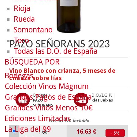
Rioja
Rueda
Somontano
Toro
PAZO SEÑORANS 2023
Todas las D.O. de España
BÚSQUEDA POR
Vino Blanco con crianza, 5 meses de
Bodegas
crianza sobre lías
Colección Vinos Mágnum
Grandes Pagos de España
Bodega :
D.O./I.G.P. :
PAZO
Rías Baixas
SEÑORANS
Grandes Vinos Menos 10€
Ediciones Limitadas
Precios IVA incluido
La Liga del 99
16.63
€
1 Ud
- 5%