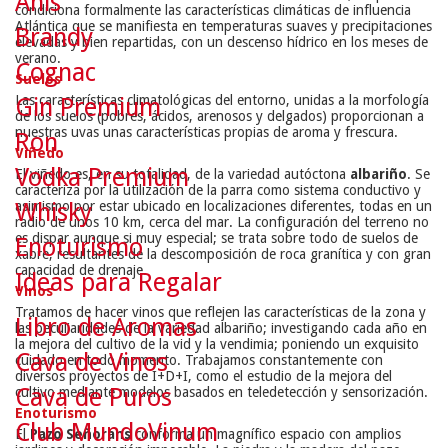
Anís
condiciona formalmente las características climáticas de influencia
Atlántica que se manifiesta en temperaturas suaves y precipitaciones
Brandy
elevadas y bien repartidas, con un descenso hídrico en los meses de
verano.
Cognac
Suelos
Las características climatológicas del entorno, unidas a la morfología
Gin Premium
de los suelos (pobres, ácidos, arenosos y delgados) proporcionan a
nuestras uvas unas características propias de aroma y frescura.
Ron
Viñedo
Vodka Premium
El viñedo es, en su totalidad, de la variedad autóctona
albariño
. Se
caracteriza por la utilización de la parra como sistema conductivo y
asimismo por estar ubicado en localizaciones diferentes, todas en un
Whisky
radio de unos 10 km, cerca del mar. La configuración del terreno no
es dispar aunque si muy especial; se trata sobre todo de suelos de
Enoturismo
xabre, resultantes de la descomposición de roca granítica y con gran
capacidad de drenaje.
Ideas para Regalar
Vinos
Tratamos de hacer vinos que reflejen las características de la zona y
Libro de Aromas
las peculiaridades de la variedad albariño; investigando cada año en
la mejora del cultivo de la vid y la vendimia; poniendo un exquisito
Cava de Vinos
cuidado en todo momento. Trabajamos constantemente con
diversos proyectos de I+D+I, como el estudio de la mejora del
Cava de Puros
cultivo mediante modelos basados en teledetección y sensorización.
Enoturismo
Club MundoVinum
El
Pazo Señorans
conforma un magnífico espacio con amplios