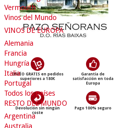
Vermouth
Vinos del Mundo
VINOS DE EUROPA
Alemania
Francia
Hungría
Italia
ENVÍO GRATIS en pedidos
Garantía de
superiores a 180€
satisfacción en toda
Portugal
Europa
Todos los países
RESTO DEL MUNDO
Devolución sin ningún
Pago 100% seguro
coste
Argentina
Australia