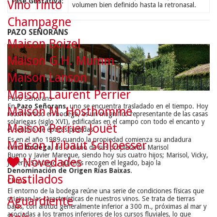
Fase Gustativa:
Vino Tinto
volumen bien definido hasta la retronasal.
Champagne
PAZO SEÑORANS
Maison Boizel
Maison G.H. Mumm
Maison Lanson
Maison Laurent Perrier
Pazo Señorans
En
Pazo Señorans
, uno se encuentra trasladado en el tiempo. Hoy
Maison M. Hosthomme
reconvertido en bodega, es un magnífico representante de las casas
solariegas (siglo XVI), edificadas en el campo con todo el encanto y
Maison Perrier Jouët
el señorío de épocas pasadas.
Es en el año 1989 cuando la propiedad comienza su andadura
Maison Tribaut Schloesser
como
bodega
, de la mano de sus propietarios Marisol
Bueno y Javier Mareque, siendo hoy sus cuatro hijos; Marisol, Vicky,
Novedades
Javier y Santiago, quienes recogen el legado, bajo la
Denominación de Origen Rías Baixas
.
Destilados
Clima
El entorno de la bodega reúne una serie de condiciones físicas que
Aguardiente
originan las características de nuestros vinos. Se trata de tierras
bajas, con altitud generalmente inferior a 300 m., próximas al mar y
asociadas a los tramos inferiores de los cursos fluviales, lo que