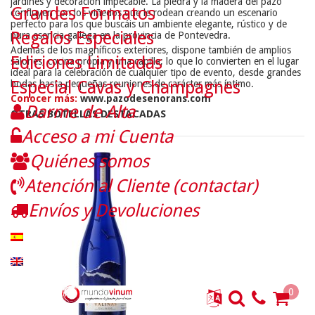
jardines y decoración impecable. La piedra y la madera del pazo
Grandes Formatos
confluyen con los viñedos que le rodean creando un escenario
perfecto para los que buscáis un ambiente elegante, rústico y de
Regalos Especiales
pura esencia gallega en la provincia de Pontevedra.
Además de los magníficos exteriores, dispone también de amplios
Ediciones Limitadas
salones, cocina propia y una capilla; lo que lo convierten en el lugar
ideal para la celebración de cualquier tipo de evento, desde grandes
Especial Cavas y Champagnes
bodas hasta pequeñas reuniones de carácter más íntimo.
Conocer más:
www.pazodesenorans.com
Darme de Alta
OTRAS BOTELLAS DESTACADAS
Acceso a mi Cuenta
Quiénes somos
Atención al Cliente (contactar)
Envíos y Devoluciones
0