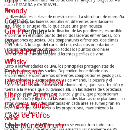
Anís
esta zona no podía hacer vinos de crianza, añejos y longevos. Así
nacen PIZARRA y CARRAVEL.
Brandy
Clima
La diversidad es la clave de nuestro clima. La viticultura de montaña
Cognac
es caprichosa, las laderas ondulan en diferentes orientaciones
siguiendo el sinuoso río, lo que causa una gran riqueza
Gin Premium
microclimática. Gracias a la inclinación de las pendientes, es posible
encontrar en el mismo punto del río dos laderas enfrentadas, con
Ron
orientaciones opuestas. Dos temperaturas diferentes, dos climas
diferentes. A lo largo del curso del río, estas dos orientaciones
varían prácticamente cubriendo todos los puntos cardinales.
Vodka Premium
Diferentes orientaciones para diferentes perfiles de vino.
Whisky
Suelo
Junto a las variedades de uva, los principales protagonistas de
Enoturismo
nuestros vinos son los suelos. Dependiendo de dónde nos
encontremos encontraremos diferentes composiciones geológicas.
Ideas para Regalar
En las soleadas y escarpadas orillas de Amandi, la pizarra y el
esquisto son los minerales más predominantes, que traen tensión y
fuerza a la Mencía que cultivamos allí. En las laderas de Cortezada,
Libro de Aromas
los suelos están formados por cuarzo y gneis, que proporcionan
mayor frescura y ligereza a las variedades blancas que plantamos en
Cava de Vinos
estos viñedos. Las vides plantadas en cada área se sumergirán en
los matices que cada terreno les proporciona, manteniendo la
esencia de cada terroir.
Cava de Puros
Viñedo
Club MundoVinum
En las montañas de la
Ribera Sacra
se encuentran todos sus
viñedos, algunos de ellos con una espectacular pendiente de 85