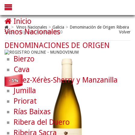
Inicio
>
Vinos Nacionales
>
Galicia
>
Denominación de Origen Ribeira
Vinos Nacionales
Sacra
>
Algueira Anadelia 2020
Volver
DENOMINACIONES DE ORIGEN
Bierzo
Cava
Jerez-Xérès-Sherry y Manzanilla
- 5%
Jumilla
Priorat
Rías Baixas
Ribera del Duero
Ribeira Sacra