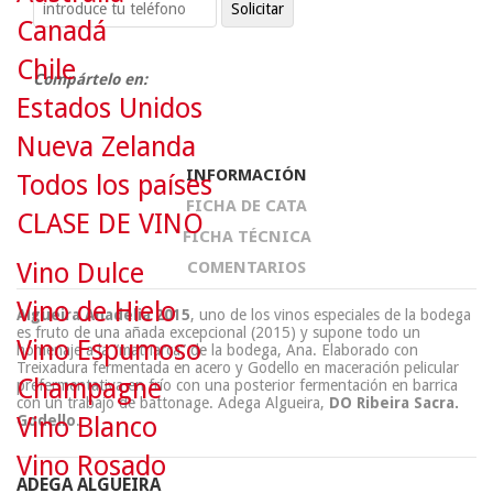
Canadá
Chile
Compártelo en:
Estados Unidos
Nueva Zelanda
INFORMACIÓN
Todos los países
FICHA DE CATA
CLASE DE VINO
FICHA TÉCNICA
COMENTARIOS
Vino Dulce
Vino de Hielo
Algueira Anadelia 2015
, uno de los vinos especiales de la bodega
es fruto de una añada excepcional (2015) y supone todo un
Vino Espumoso
homenaje a la “matriarca” de la bodega, Ana. Elaborado con
Treixadura fermentada en acero y Godello en maceración pelicular
Champagne
prefermentativa en frío con una posterior fermentación en barrica
con un trabajo de battonage. Adega Algueira,
DO Ribeira Sacra.
Godello
.
Vino Blanco
Vino Rosado
ADEGA ALGUEIRA