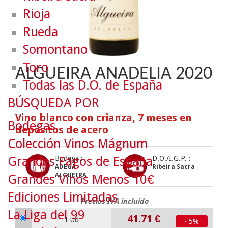
Rioja
Rueda
Somontano
Toro
ALGUEIRA ANADELIA 2020
Todas las D.O. de España
BÚSQUEDA POR
Vino blanco con crianza, 7 meses en
Bodegas
depósitos de acero
Colección Vinos Mágnum
Grandes Pagos de España
Bodega :
D.O./I.G.P. :
ADEGA
Ribeira Sacra
ALGUEIRA
Grandes Vinos Menos 10€
Ediciones Limitadas
Precios IVA incluido
La Liga del 99
41.71
€
1 Ud
- 5%