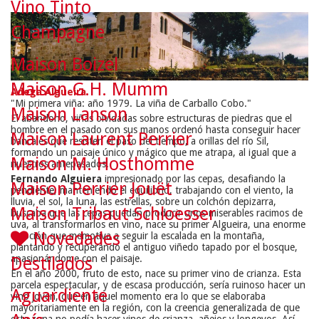
Vino Tinto
Champagne
Maison Boizel
Maison G.H. Mumm
Adega Algueira
"Mi primera viña: año 1979. La viña de Carballo Cobo."
Maison Lanson
El abandono, viñas olvidadas sobre estructuras de piedras que el
hombre en el pasado con sus manos ordenó hasta conseguir hacer
Maison Laurent Perrier
bancales que resisten el paso del tiempo, a orillas del río Sil,
formando un paisaje único y mágico que me atrapa, al igual que a
Maison M. Hosthomme
nuestros antepasados.
Fernando Alguiera
impresionado por las cepas, desafiando la
Maison Perrier Jouët
pendiente, manteniendo el equilibrio, trabajando con el viento, la
lluvia, el sol, la luna, las estrellas, sobre un colchón depizarra,
Maison Tribaut Schloesser
buscaba que las cepas puedan producir unos miserables racimos de
uva, al transformarlos en vino, nace su primer Algueira, una enorme
Novedades
emoción que memotiva a seguir la escalada en la montaña,
plantando y recuperando el antiguo viñedo tapado por el bosque,
apasionándome con el paisaje.
Destilados
En el año 2000, fruto de esto, nace su primer vino de crianza. Esta
parcela espectacular, y de escasa producción, sería ruinoso hacer un
Aguardiente
vino joven, que en aquel momento era lo que se elaboraba
mayoritariamente en la región, con la creencia generalizada de que