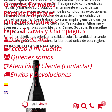
Grandes Formatos
grados junto a las orillas del río Sil. Trabajan solo con variedades
nativas, y basando su producción enteramente en uvas de sus
propios viñedos, que se benefician de las condiciones excepcionales
Regalos Especiales
del microclima para la producción de uvas de primera calidad de
calidad gallega. También trabajan con una amplia gama de uvas, ya
Ediciones Limitadas
sean variedades blancas como
Godello
,
Treixadura
,
Albariño
y
Loureiro
o uvas rojas como
Mencía
,
Caíño, Sousón
,
Brancellao
Especial Cavas y Champagnes
y
Merenzao
.
Su primer objetivo es priorizar la calidad sobre la cantidad, creando
Darme de Alta
así un vino genuino que remarca la identidad única de esta región.
OTRAS BOTELLAS DESTACADAS
Acceso a mi Cuenta
Quiénes somos
Atención al Cliente (contactar)
Envíos y Devoluciones
0