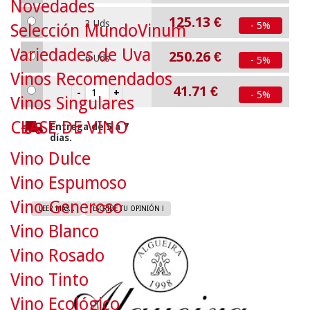
Novedades
125.13
€
3 Uds
- 5%
Selección MundoVinum
Variedades de Uva
250.26
€
6 Uds
- 5%
Vinos Recomendados
41.71
€
- 5%
Vinos Singulares
CLASE DE VINO
Entrega de 5 a 7
días.
Vino Dulce
Vino Espumoso
Vino Generoso
LEER MAS...
ESCRIBE TU OPINIÓN !
Vino Blanco
Vino Rosado
Vino Tinto
Vino Ecológico