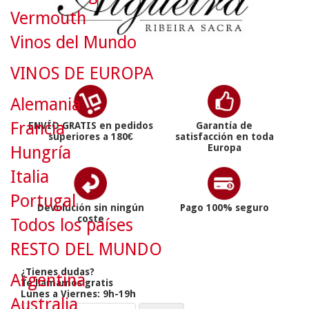
Vermouth
Vinos del Mundo
VINOS DE EUROPA
Alemania
Francia
ENVÍO GRATIS en pedidos
Garantía de
superiores a 180€
satisfacción en toda
Europa
Hungría
Italia
Portugal
Devolución sin ningún
Pago 100% seguro
coste
Todos los países
RESTO DEL MUNDO
¿Tienes dudas?
Argentina
Te llamamos gratis
Lunes a Viernes: 9h-19h
Australia