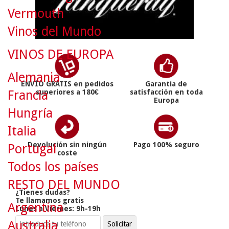
Vermouth
Vinos del Mundo
VINOS DE EUROPA
Alemania
ENVÍO GRATIS en pedidos
Garantía de
Francia
superiores a 180€
satisfacción en toda
Europa
Hungría
Italia
Devolución sin ningún
Pago 100% seguro
Portugal
coste
Todos los países
RESTO DEL MUNDO
¿Tienes dudas?
Te llamamos gratis
Argentina
Lunes a Viernes: 9h-19h
Australia