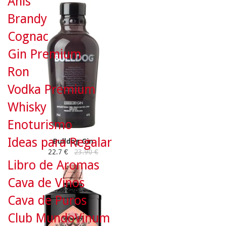
Anís
Brandy
Cognac
Gin Premium
Ron
Vodka Premium
Whisky
Enoturismo
Ideas para Regalar
Bulldog Gin
22.7 €
23.90 €
Libro de Aromas
Cava de Vinos
Cava de Puros
Club MundoVinum