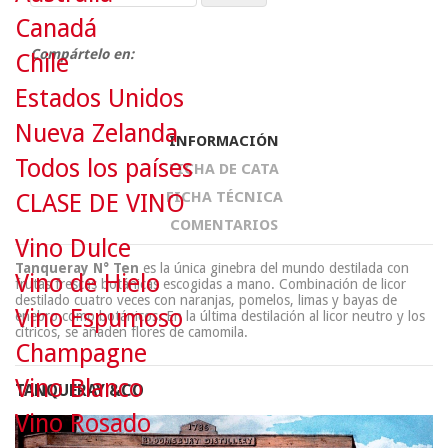
Canadá
Compártelo en:
Chile
Estados Unidos
Nueva Zelanda
INFORMACIÓN
Todos los países
FICHA DE CATA
FICHA TÉCNICA
CLASE DE VINO
COMENTARIOS
Vino Dulce
Tanqueray N° Ten
es la única ginebra del mundo destilada con
Vino de Hielo
frutas frescas botánicas escogidas a mano. Combinación de licor
destilado cuatro veces con naranjas, pomelos, limas y bayas de
Vino Espumoso
enebro como botánicos. En la última destilación al licor neutro y los
cítricos, se añaden flores de camomila.
Champagne
Vino Blanco
TANQUERAY &CO
Vino Rosado