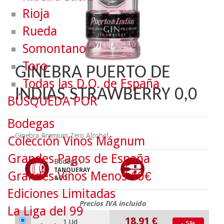
Rioja
Rueda
Somontano
Toro
GINEBRA PUERTO DE
Todas las D.O. de España
INDIAS STRAWBERRY 0,0
BÚSQUEDA POR
Bodegas
Ginebra Premium Zero Alcohol.
Colección Vinos Mágnum
Grandes Pagos de España
Bodega :
TANQUERAY
Grandes Vinos Menos 10€
&CO
Ediciones Limitadas
Precios IVA incluido
La Liga del 99
18.91
€
1 Ud
- 5%