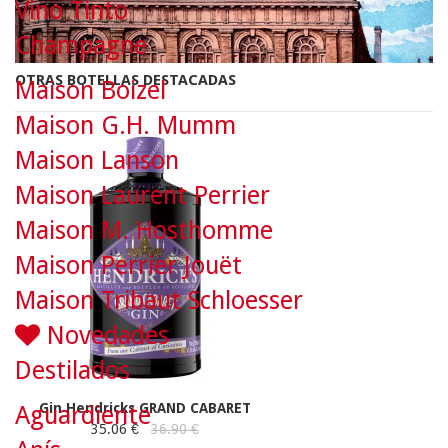
Vino Tinto
Champagne
OTRAS BOTELLAS DESTACADAS
Maison Boizel
Maison G.H. Mumm
Maison Lanson
Maison Laurent Perrier
Maison M. Hosthomme
Maison Perrier Jouët
Maison Tribaut Schloesser
Novedades
Destilados
Gin Hendricks GRAND CABARET
Aguardiente
35.06 €
36.90 €