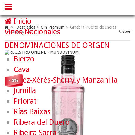
Inicio
>
Destilados
>
Gin Premium
>
Ginebra Puerto de Indias
Vinos Nacionales
strawberry 0,0
Volver
DENOMINACIONES DE ORIGEN
Bierzo
Cava
Jerez-Xérès-Sherry y Manzanilla
- 5%
Jumilla
Priorat
Rías Baixas
Ribera del Duero
Ribeira Sacra