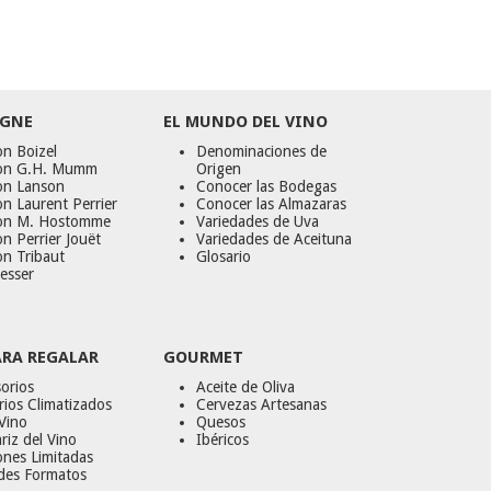
GNE
EL MUNDO DEL VINO
n Boizel
Denominaciones de
on G.H. Mumm
Origen
on Lanson
Conocer las Bodegas
n Laurent Perrier
Conocer las Almazaras
on M. Hostomme
Variedades de Uva
n Perrier Jouët
Variedades de Aceituna
on Tribaut
Glosario
esser
ARA REGALAR
GOURMET
orios
Aceite de Oliva
ios Climatizados
Cervezas Artesanas
Vino
Quesos
riz del Vino
Ibéricos
ones Limitadas
des Formatos