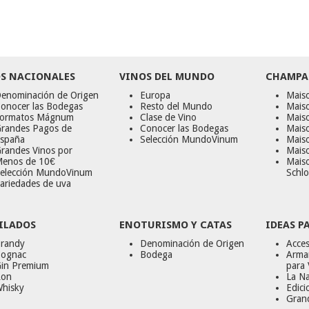
S NACIONALES
VINOS DEL MUNDO
CHAMPA
enominación de Origen
Europa
Maiso
onocer las Bodegas
Resto del Mundo
Mais
ormatos Mágnum
Clase de Vino
Mais
randes Pagos de
Conocer las Bodegas
Maiso
spaña
Selección MundoVinum
Mais
randes Vinos por
Maiso
enos de 10€
Mais
elección MundoVinum
Schlo
ariedades de uva
ILADOS
ENOTURISMO Y CATAS
IDEAS P
randy
Denominación de Origen
Acces
ognac
Bodega
Armar
in Premium
para 
on
La Na
hisky
Edici
Gran