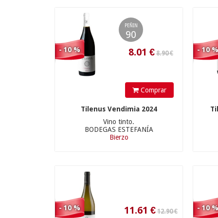
8.01
€
PEÑIN
90
- 10 %
- 10 
Comprar
12.90 €
Tilenus Vendimia 2024
Ti
Vino tinto.
BODEGAS ESTEFANÍA
Bierzo
11.61
€
- 10 %
- 10 