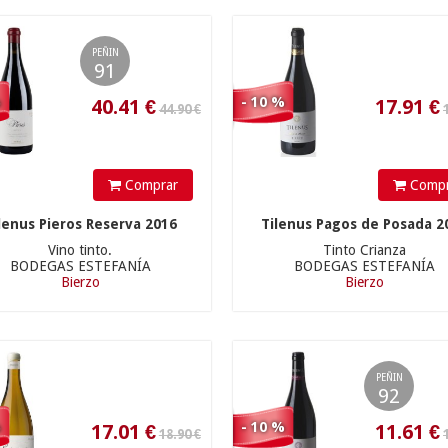
40.41
€
17.91
€
PEÑIN
91
%
- 10 %
Comprar
Compr
18.90 €
12.90 €
lenus Pieros Reserva 2016
Tilenus Pagos de Posada 2
Vino tinto.
Tinto Crianza
BODEGAS ESTEFANÍA
BODEGAS ESTEFANÍA
Bierzo
Bierzo
17.01
€
11.61
€
PEÑIN
92
%
- 10 %