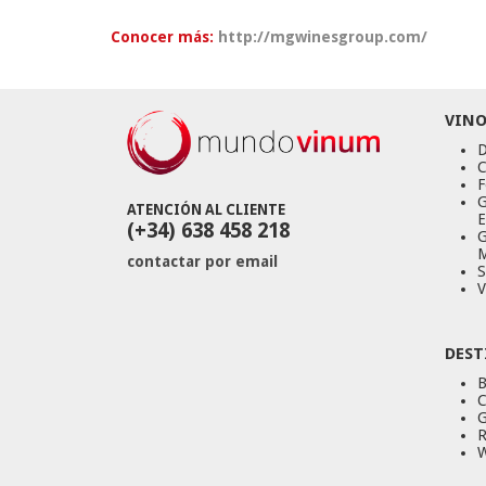
Conocer más:
http://mgwinesgroup.com/
VINO
D
C
F
G
ATENCIÓN AL CLIENTE
E
(+34) 638 458 218
G
M
contactar por email
S
V
DEST
B
C
G
R
W