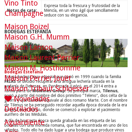
Vino Tinto
Expresa toda la frescura y frutosidad de la
Notas de cata:
Mencía, en un vino ágil que sencillamente
Champagne
seduce con su elegancia.
Maison Boizel
BODEGAS ESTEFANÍA
Maison G.H. Mumm
Maison Lanson
Maison Laurent Perrier
Maison M. Hosthomme
Bodegas Estefanía
Maison Perrier Jouët
Es una bodega muy especial que nació en 1999 cuando la familia
FRIAS
se decidió recuperar una antigua lechería situada en la
pedanía de Dehesas, en Ponferrada (León), en el 2014 entra a
Maison Tribaut Schloesser
forma parte de
MGWines
Group
. Su principal marca,
Tilenus
,
nació a partir del nombre del dios primitivo “Teleno”, dios celta de la
Novedades
guerra y que también equivale al dios romano Marte. Con el nombre
de Tilenus se ha perseguido recordar aquella época dorada de la era
Destilados
romana en el Bierzo, donde se comenzó a explotar el yacimiento
aurífero de las Médulas.
A día de hoy, esta época queda grabada en las etiqueta de las
Aguardiente
botellas con una moneda romana, que fue encontrada en uno de los
viñedos. Todo ello ha dado lugar a una bodega que produce vinos