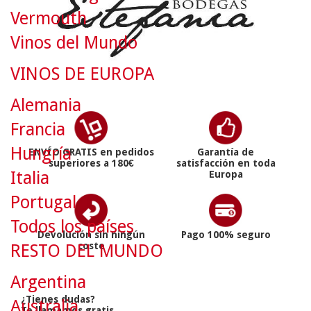
Vermouth
Vinos del Mundo
VINOS DE EUROPA
Alemania
Francia
Hungría
ENVÍO GRATIS en pedidos
Garantía de
superiores a 180€
satisfacción en toda
Italia
Europa
Portugal
Todos los países
Devolución sin ningún
Pago 100% seguro
coste
RESTO DEL MUNDO
Argentina
¿Tienes dudas?
Australia
Te llamamos gratis