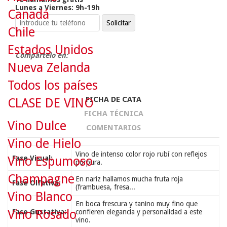
Lunes a Viernes: 9h-19h
Canadá
Chile
Estados Unidos
Compártelo en:
Nueva Zelanda
Todos los países
FICHA DE CATA
CLASE DE VINO
FICHA TÉCNICA
Vino Dulce
COMENTARIOS
Vino de Hielo
Vino de intenso color rojo rubí con reflejos
Fase Visual:
Vino Espumoso
púrpura.
Champagne
En nariz hallamos mucha fruta roja
Fase Olfativa:
(frambuesa, fresa...
Vino Blanco
En boca frescura y tanino muy fino que
Vino Rosado
Fase Gustativa:
confieren elegancia y personalidad a este
vino.