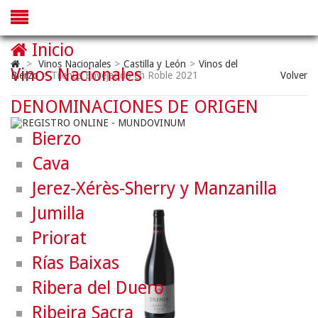
Inicio
>
Vinos Nacionales
>
Castilla y León
>
Vinos del
Vinos Nacionales
Bierzo
>
Tilenus Envejecido en Roble 2021
Volver
DENOMINACIONES DE ORIGEN
Bierzo
Cava
Jerez-Xérès-Sherry y Manzanilla
Jumilla
Priorat
Rías Baixas
Ribera del Duero
Ribeira Sacra