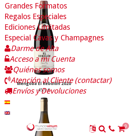
Grandes Formatos
Regalos Especiales
Ediciones Limitadas
Especial Cavas y Champagnes
Darme de Alta
Acceso a mi Cuenta
Quiénes somos
Atención al Cliente (contactar)
Mengoba El Rebolón 2020
Envíos y Devoluciones
45.9 €
0