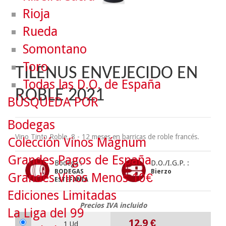
Rioja
Rueda
Somontano
Toro
TILENUS ENVEJECIDO EN
Todas las D.O. de España
ROBLE 2021
BÚSQUEDA POR
Bodegas
Vino Tinto Roble, 8 - 12 meses en barricas de roble francés.
Colección Vinos Mágnum
Grandes Pagos de España
Bodega :
D.O./I.G.P. :
BODEGAS
Bierzo
Grandes Vinos Menos 10€
ESTEFANÍA
Ediciones Limitadas
Precios IVA incluido
La Liga del 99
12.9
€
1 Ud