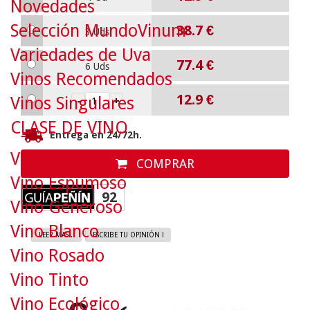
Novedades
Selección MundoVinum
38.7
€
3 Uds
Variedades de Uva
77.4
€
6 Uds
Vinos Recomendados
12.9
€
Vinos Singulares
CLASE DE VINO
Entrega en 24/72h.
Vino Dulce
COMPRAR
Vino Espumoso
92
Vino Generoso
Vino Blanco
LEER MAS...
ESCRIBE TU OPINIÓN !
Vino Rosado
Vino Tinto
Vino Ecológico