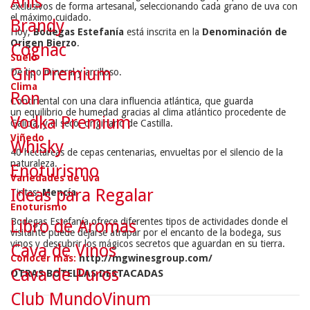
Anís
exclusivos de forma artesanal, seleccionando cada grano de uva con
el máximo cuidado.
Brandy
Hoy,
Bodegas Estefanía
está inscrita en la
Denominación de
Origen Bierzo
.
Cognac
Suelo
Gin Premium
De tipo mineral y arcilloso.
Clima
Ron
Continental con una clara influencia atlántica, que guarda
un equilibrio de humedad gracias al clima atlántico procedente de
Vodka Premium
Galicia, y el seco, originario de Castilla.
Viñedo
Whisky
40 hectáreas de cepas centenarias, envueltas por el silencio de la
naturaleza.
Enoturismo
Variedades de uva
Ideas para Regalar
Tintas:
Mencía
Enoturismo
Bodegas Estefanía ofrece diferentes tipos de actividades donde el
Libro de Aromas
visitante puede dejarse atrapar por el encanto de la bodega, sus
vinos y descubrir los mágicos secretos que aguardan en su tierra.
Cava de Vinos
Conocer más:
http://mgwinesgroup.com/
Cava de Puros
OTRAS BOTELLAS DESTACADAS
Club MundoVinum