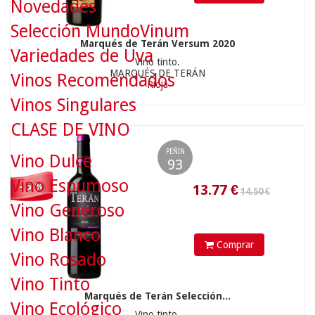
Novedades
Selección MundoVinum
Marqués de Terán Versum 2020
14.50 €
Variedades de Uva
Vino tinto.
MARQUÉS DE TERÁN
Vinos Recomendados
Rioja
Vinos Singulares
13.77
€
CLASE DE VINO
PEÑIN
Vino Dulce
93
Vino Espumoso
- 5 %
Vino Generoso
Vino Blanco
Comprar
Vino Rosado
22.50 €
Vino Tinto
Marqués de Terán Selección...
Vino Ecológico
Vino tinto.