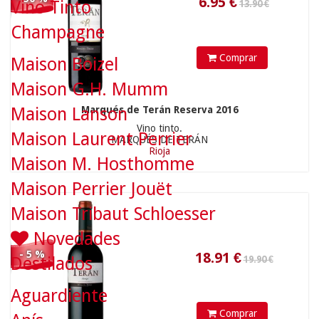
Vino Tinto
Champagne
Comprar
Maison Boizel
Maison G.H. Mumm
18.91
€
Marqués de Terán Reserva 2016
Maison Lanson
Vino tinto.
Maison Laurent Perrier
MARQUÉS DE TERÁN
9.90 €
Rioja
Maison M. Hosthomme
Maison Perrier Jouët
Maison Tribaut Schloesser
Novedades
- 5 %
Destilados
Aguardiente
Comprar