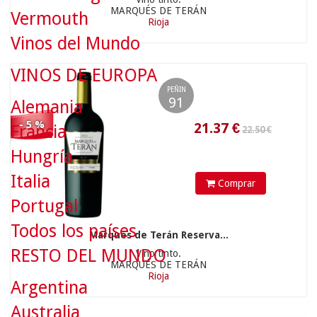
MARQUÉS DE TERÁN
Vermouth
Rioja
21.37
€
Vinos del Mundo
VINOS DE EUROPA
PEÑIN
91
Alemania
- 5 %
Francia
Hungría
12.90 €
Italia
Comprar
Portugal
Todos los países
Marqués de Terán Reserva...
RESTO DEL MUNDO
Vino tinto.
12.25
€
MARQUÉS DE TERÁN
Rioja
Argentina
Australia