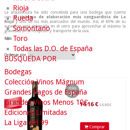
Rioja
La arquitectura ha sido concebida para una bodega que cuenta
Rueda
con
el sistema de elaboración más vanguardista de La
Rioja
y uno de los más avanzados del mundo. Así, el 80% de su
superficie está enterrada en el cerro para aprovechar al máximo la
Somontano
gravedad en la recepción y transporte de la uva.
Toro
Más
Todas las D.O. de España
Ordenar por
BÚSQUEDA POR
14.90 €
Bodegas
Colección Vinos Mágnum
14.16
€
PEÑIN
Grandes Pagos de España
91
Grandes Vinos Menos 10€
- 5 %
Ediciones Limitadas
La Liga del 99
Comprar