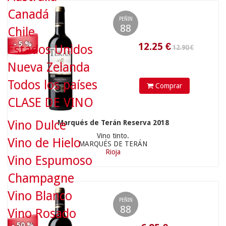
Canadá
PEÑIN
88
Chile
13.90 €
- 5 %
Estados Unidos
Nueva Zelanda
Todos los países
Comprar
CLASE DE VINO
Vino Dulce
Marqués de Terán Reserva 2018
6.95
€
Vino tinto.
Vino de Hielo
MARQUÉS DE TERÁN
Rioja
Vino Espumoso
Champagne
19.90 €
Vino Blanco
PEÑIN
88
Vino Rosado
- 50 %