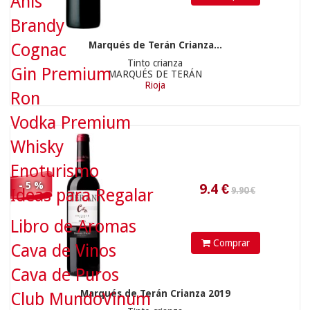
Anís
9.4
€
Brandy
Marqués de Terán Crianza...
Cognac
Tinto crianza
Gin Premium
MARQUÉS DE TERÁN
Rioja
Ron
Vodka Premium
Whisky
Enoturismo
- 5 %
Ideas para Regalar
Libro de Aromas
Comprar
Cava de Vinos
Cava de Puros
Marqués de Terán Crianza 2019
Club MundoVinum