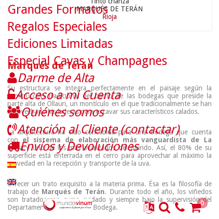
Tinto crianza
Grandes Formatos
MARQUÉS DE TERÁN
Rioja
Regalos Especiales
Ediciones Limitadas
Especial Cavas y Champagnes
Marqués de Terán
Darme de Alta
Su estructura se integra perfectamente en el paisaje según la
Acceso a mi Cuenta
construcción tradicional del barrio de las bodegas que preside la
parte alta de Ollauri, un montículo en el que tradicionalmente se han
Quiénes somos
aprovechado las laderas para excavar sus característicos calados.
Atención al Cliente (contactar)
La arquitectura ha sido concebida para una bodega que cuenta
con
el sistema de elaboración más vanguardista de La
Envíos y Devoluciones
Rioja
y uno de los más avanzados del mundo. Así, el 80% de su
superficie está enterrada en el cerro para aprovechar al máximo la
gravedad en la recepción y transporte de la uva.
Ofrecer un trato exquisito a la materia prima. Ésa es la filosofía de
trabajo de
Marqués de Terán
. Durante todo el año, los viñedos
son tratados con sumo cuidado y siempre bajo la supervisión del
0
Departamento Técnico de la Bodega.