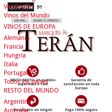
Vermouth
91
Vinos del Mundo
LEER MAS...
ESCRIBE TU OPINIÓN !
VINOS DE EUROPA
Alemania
Francia
Hungría
Italia
Portugal
ENVÍO GRATIS en pedidos
Garantía de
Todos los países
superiores a 180€
satisfacción en toda
Europa
RESTO DEL MUNDO
Argentina
Australia
Devolución sin ningún
Pago 100% seguro