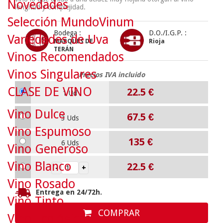
Novedades
longitud y complejidad.
Selección MundoVinum
Bodega :
D.O./I.G.P. :
Variedades de Uva
MARQUÉS DE
Rioja
TERÁN
Vinos Recomendados
Vinos Singulares
Precios IVA incluido
CLASE DE VINO
22.5
€
1 Ud
Vino Dulce
67.5
€
3 Uds
Vino Espumoso
135
€
6 Uds
Vino Generoso
Vino Blanco
22.5
€
Vino Rosado
Entrega en 24/72h.
Vino Tinto
COMPRAR
Vino Ecológico