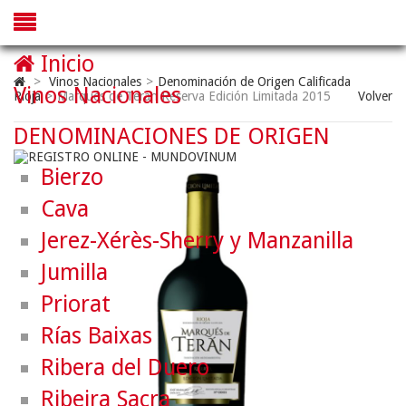
Inicio
>
Vinos Nacionales
>
Denominación de Origen Calificada
Vinos Nacionales
Rioja
>
Marqués de Terán Reserva Edición Limitada 2015
Volver
DENOMINACIONES DE ORIGEN
Bierzo
Cava
Jerez-Xérès-Sherry y Manzanilla
Jumilla
Priorat
Rías Baixas
Ribera del Duero
Ribeira Sacra