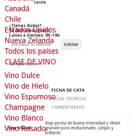
coste
Canadá
Chile
¿Tienes dudas?
Estados Unidos
Te llamamos gratis
Lunes a Viernes: 9h-19h
Nueva Zelanda
Todos los países
CLASE DE VINO
Compártelo en:
Vino Dulce
Vino de Hielo
FICHA DE CATA
Vino Espumoso
FICHA TÉCNICA
Champagne
COMENTARIOS
Vino Blanco
Rojo picota de buena intensidad y ribete
Vino Rosado
Fase Visual:
granate poco evolucionado. Limpio y
brillante.