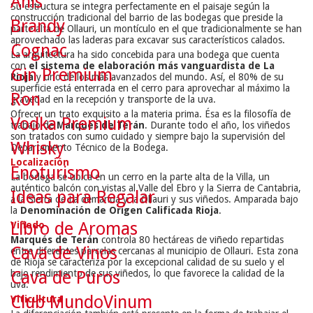
Anís
Su estructura se integra perfectamente en el paisaje según la
construcción tradicional del barrio de las bodegas que preside la
Brandy
parte alta de Ollauri, un montículo en el que tradicionalmente se han
aprovechado las laderas para excavar sus característicos calados.
Cognac
La arquitectura ha sido concebida para una bodega que cuenta
con
el sistema de elaboración más vanguardista de La
Gin Premium
Rioja
y uno de los más avanzados del mundo. Así, el 80% de su
superficie está enterrada en el cerro para aprovechar al máximo la
Ron
gravedad en la recepción y transporte de la uva.
Ofrecer un trato exquisito a la materia prima. Ésa es la filosofía de
Vodka Premium
trabajo de
Marqués de Terán
. Durante todo el año, los viñedos
son tratados con sumo cuidado y siempre bajo la supervisión del
Whisky
Departamento Técnico de la Bodega.
Localización
Enoturismo
La bodega se ubica en un cerro en la parte alta de la Villa, un
auténtico balcón con vistas al
Valle del Ebro y la Sierra de Cantabria,
Ideas para Regalar
a la Sierra de La demanda y a Ollauri y sus viñedos. Amparada bajo
la
Denominación de Origen Calificada Rioja
.
Libro de Aromas
Viñedo
Marqués de Terán
controla 80 hectáreas de viñedo repartidas
Cava de Vinos
entre diferentes parcelas cercanas al municipio de Ollauri. Esta zona
de Rioja se caracteriza por la excepcional calidad de su suelo y el
bajo rendimiento de sus viñedos, lo que favorece la calidad de la
Cava de Puros
uva.
Club MundoVinum
Viticultura