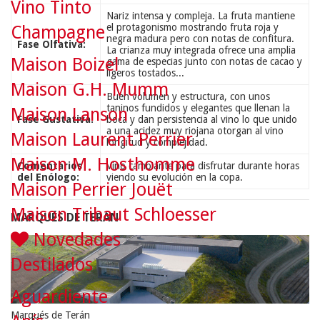
Vino Tinto
Nariz intensa y compleja. La fruta mantiene
el protagonismo mostrando fruta roja y
Champagne
negra madura pero con notas de confitura.
Fase Olfativa:
La crianza muy integrada ofrece una amplia
Maison Boizel
gama de especias junto con notas de cacao y
ligeros tostados...
Maison G.H. Mumm
Buen volumen y estructura, con unos
taninos fundidos y elegantes que llenan la
Maison Lanson
Fase Gustativa:
boca y dan persistencia al vino lo que unido
a una acidez muy riojana otorgan al vino
Maison Laurent Perrier
longitud y complejidad.
Maison M. Hosthomme
Comentarios
Vino cambiante para disfrutar durante horas
del Enólogo:
viendo su evolución en la copa.
Maison Perrier Jouët
Maison Tribaut Schloesser
MARQUÉS DE TERÁN
Novedades
Destilados
Aguardiente
Marqués de Terán