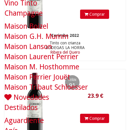
Vino Tinto
Champagne
Comprar
Maison Boizel
23.9
€
Maison G.H. Mumm
Corimbo 2022
Tinto con crianza
Maison Lanson
BODEGAS LA HORRA
Ribera del Duero
Maison Laurent Perrier
Maison M. Hosthomme
Maison Perrier Jouët
PEÑIN
91
Maison Tribaut Schloesser
Novedades
Destilados
Comprar
Aguardiente