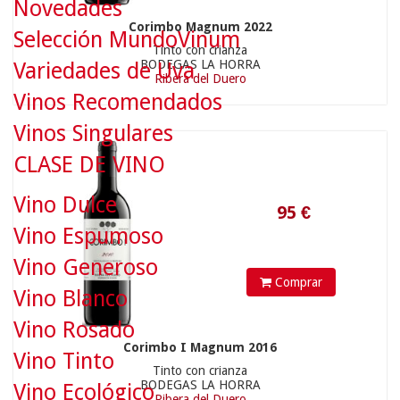
Novedades
Corimbo Magnum 2022
Selección MundoVinum
Tinto con crianza
BODEGAS LA HORRA
Variedades de Uva
Ribera del Duero
Vinos Recomendados
95
€
Vinos Singulares
CLASE DE VINO
Vino Dulce
Vino Espumoso
Vino Generoso
Comprar
Vino Blanco
Vino Rosado
Corimbo I Magnum 2016
Vino Tinto
Tinto con crianza
BODEGAS LA HORRA
Vino Ecológico
Ribera del Duero