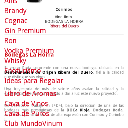
Anís
Brandy
Corimbo
Vino tinto.
Cognac
BODEGAS LA HORRA
Ribera del Duero
Gin Premium
Ron
Vodka Premium
Bodegas La Horra
Whisky
El grupo Roda sorprende con una nueva bodega, ubicada en la
Enoturismo
Denominación de Origen Ribera del Duero
, fiel a la calidad
que distingue sus vinos.
Ideas para Regalar
Una trayectoria de más de veinte años avalan la calidad y la
Libro de Aromas
experiencia que han contribuido a dar a luz este nuevo proyecto.
Cava de Vinos
Un destacado trabajo en I+D+I, bajo la dirección de una de las
bodegas más prestigiosas de la
DOCa Rioja
,
Bodegas Roda
,
Cava de Puros
amplian su gama de vinos de alta expresión con Corimbo y Corimbo
I.
Club MundoVinum