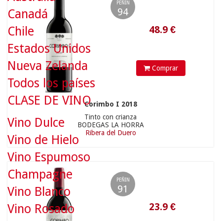
PEÑIN
94
Canadá
Chile
Estados Unidos
Nueva Zelanda
Comprar
Todos los países
CLASE DE VINO
Corimbo I 2018
23.9
€
Tinto con crianza
Vino Dulce
BODEGAS LA HORRA
Ribera del Duero
Vino de Hielo
Vino Espumoso
Champagne
PEÑIN
91
Vino Blanco
Vino Rosado