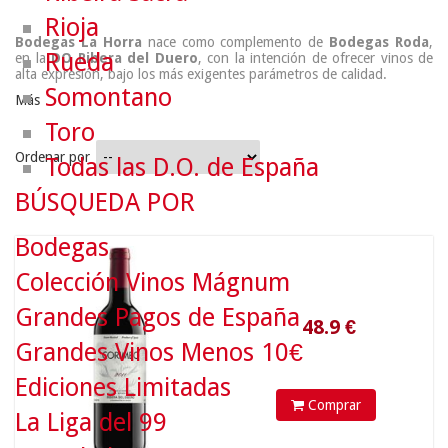
Rioja
Bodegas La Horra
nace como complemento de
Bodegas Roda
,
Rueda
en la
DO Ribera del Duero
, con la intención de ofrecer vinos de
alta expresión, bajo los más exigentes parámetros de calidad.
Somontano
Más
Toro
Ordenar por
Todas las D.O. de España
BÚSQUEDA POR
Bodegas
48.9
€
Colección Vinos Mágnum
Grandes Pagos de España
Grandes Vinos Menos 10€
Ediciones Limitadas
Comprar
La Liga del 99