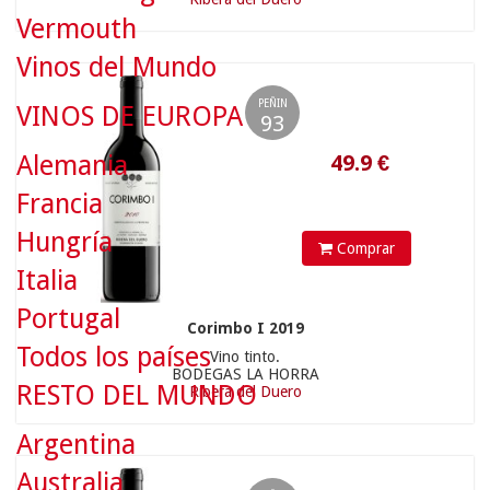
49.9
€
Vermouth
Vinos del Mundo
PEÑIN
VINOS DE EUROPA
93
Alemania
Francia
Hungría
Comprar
Italia
Portugal
Corimbo I 2019
Todos los países
Vino tinto.
48.9
€
BODEGAS LA HORRA
RESTO DEL MUNDO
Ribera del Duero
Argentina
Australia