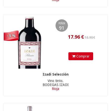
31.90 €
PEÑIN
91
- 5 %
Comprar
11.64
€
Izadi Selección
Vino tinto.
BODEGAS IZADI
12.90 €
Rioja