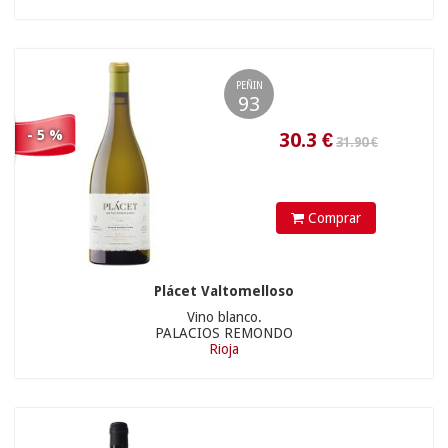
VINOS EN VOZ BAJA
(1)
PEÑIN
17.90 €
93
10.35
€
- 5 %
Comprar
Plácet Valtomelloso
Vino blanco.
PALACIOS REMONDO
Rioja
21.90 €