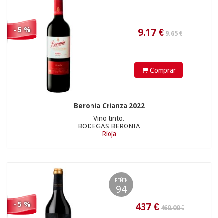
- 5 %
Comprar
9.90 €
20.81
€
Beronia Crianza 2022
Vino tinto.
BODEGAS BERONIA
Rioja
PEÑIN
94
- 5 %