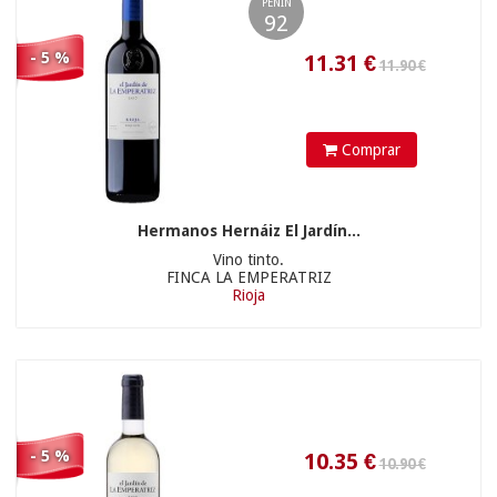
PEÑIN
7.12
€
92
- 5 %
Comprar
Hermanos Hernáiz El Jardín...
8.95 €
Vino tinto.
FINCA LA EMPERATRIZ
Rioja
18.91
€
- 5 %