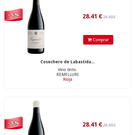
- 5 %
Comprar
28.41
€
Cosechero de Labastida...
13.95 €
Vino tinto.
REMELLURI
Rioja
- 5 %