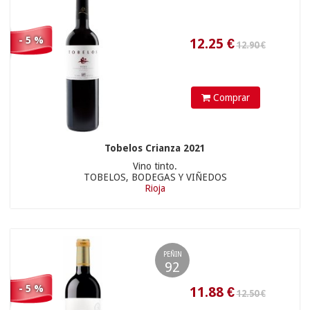
72.11
€
- 5 %
Comprar
18.90 €
Tobelos Crianza 2021
Vino tinto.
TOBELOS, BODEGAS Y VIÑEDOS
Rioja
24.61
€
PEÑIN
92
- 5 %