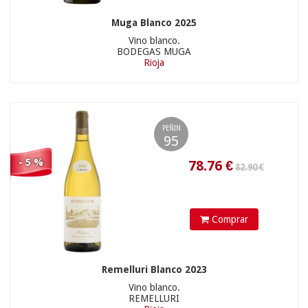
Muga Blanco 2025
Vino blanco.
BODEGAS MUGA
Rioja
PEÑIN
25.90 €
95
- 5 %
11.88
€
Comprar
Remelluri Blanco 2023
Vino blanco.
REMELLURI