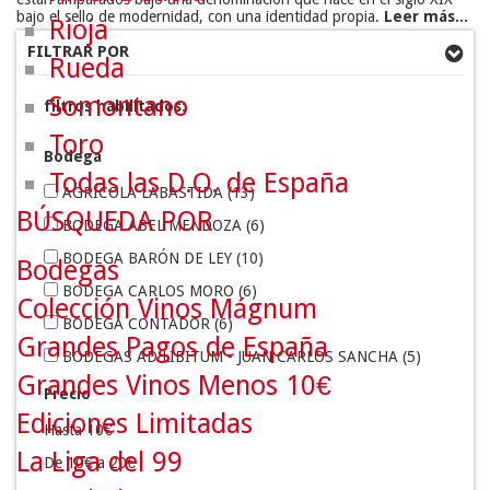
bajo el sello de modernidad, con una identidad propia.
Leer más...
Rioja
FILTRAR POR
Rueda
Somontano
filtros habilitados:
Toro
Bodega
Todas las D.O. de España
AGRÍCOLA LABASTIDA
(13)
BÚSQUEDA POR
BODEGA ABEL MENDOZA
(6)
BODEGA BARÓN DE LEY
(10)
Bodegas
BODEGA CARLOS MORO
(6)
Colección Vinos Mágnum
BODEGA CONTADOR
(6)
Grandes Pagos de España
BODEGAS AD LIBITUM - JUAN CARLOS SANCHA
(5)
Grandes Vinos Menos 10€
BODEGAS ALTANZA
(7)
Precio
Ediciones Limitadas
BODEGAS ALTÚN
(10)
Hasta 10€
BODEGAS AMAREN
(6)
La Liga del 99
De 10€ a 20€
BODEGAS AMEZOLA DE LA MORA
(1)