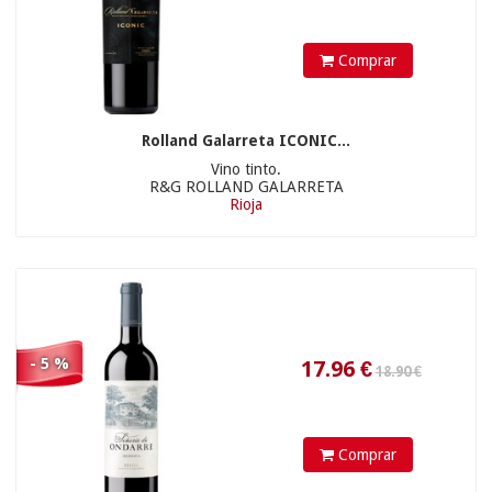
45.00 €
Comprar
7.51
€
Rolland Galarreta ICONIC...
Vino tinto.
R&G ROLLAND GALARRETA
Rioja
29.90 €
- 5 %
11.31
€
Comprar