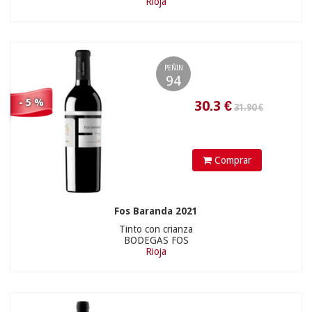
Rioja
9.65 €
PEÑIN
94
29.35
€
- 5 %
Comprar
Fos Baranda 2021
Tinto con crianza
460.00 €
BODEGAS FOS
Rioja