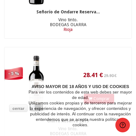
Señorío de Ondarre Reserva...
Vino tinto.
BODEGAS OLARRA
Rioja
13.90 €
- 5 %
18.91
€
AVISO MAYOR DE 18 AÑOS Y USO DE COOKIES
Para ver los contenidos de esta web debes ser mayor
de edad.
Comprar
Utilizamos cookies propias y de terceros para mejorar
cerrar
la experiencia de navegación, y ofrecer contenidos y
publicidad de interés. Al continuar con la navegación
entendemos que se acepta nuestra política de
Olarra Reserva 2019
cookies.
Vino tinto.
BODEGAS OLARRA