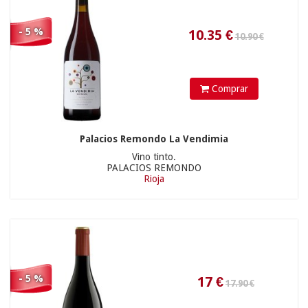
17
€
- 5 %
Comprar
Palacios Remondo La Vendimia
Vino tinto.
11.95 €
PALACIOS REMONDO
Rioja
20.81
€
- 5 %