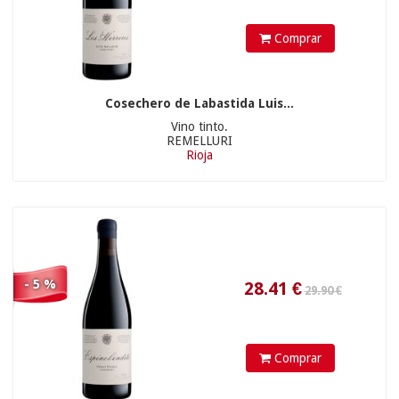
Comprar
28.41
€
11.90 €
Cosechero de Labastida Luis...
Vino tinto.
REMELLURI
Rioja
- 5 %
10.90 €
13.25
€
Comprar