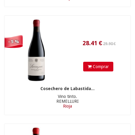
29.90 €
- 5 %
Comprar
28.41
€
Cosechero de Labastida...
Vino tinto.
REMELLURI
Rioja
29.90 €