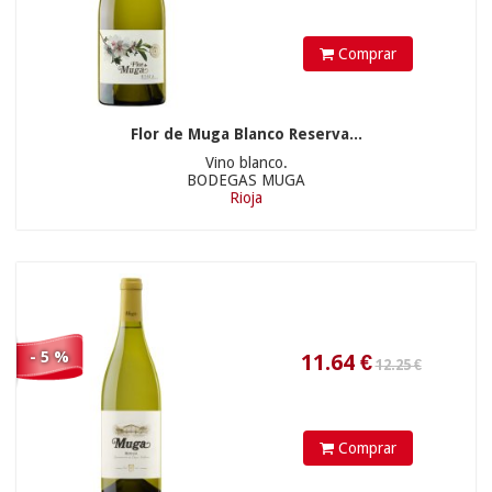
Comprar
30.90 €
30.3
€
Flor de Muga Blanco Reserva...
Vino blanco.
BODEGAS MUGA
Rioja
- 5 %
75.90 €
12.25
€
Comprar