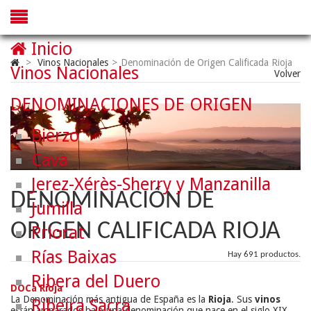
Inicio
>
Vinos Nacionales
>
Denominación de Origen Calificada Rioja
Vinos Nacionales
Volver
DENOMINACIONES DE ORIGEN
Bierzo
Cava
Jerez-Xérès-Sherry y Manzanilla
DENOMINACIÓN DE
Jumilla
ORIGEN CALIFICADA RIOJA
Priorat
Rías Baixas
Hay 691 productos.
Ribera del Duero
DOCa Rioja
La Denominación más antigua de España es la
Rioja
. Sus
vinos
Ribeira Sacra
están amparados bajo una denominación que nace en el siglo XIX