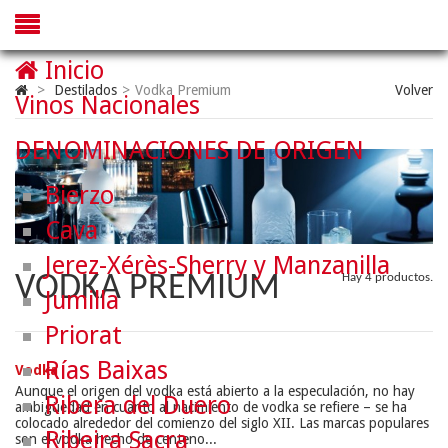
Inicio
>
Destilados
>
Vodka Premium
Volver
Vinos Nacionales
DENOMINACIONES DE ORIGEN
Bierzo
Cava
Jerez-Xérès-Sherry y Manzanilla
VODKA PREMIUM
Hay 4 productos.
Jumilla
Priorat
Rías Baixas
Vodka
Aunque el origen del vodka está abierto a la especulación, no hay
Ribera del Duero
ambigüedad en cuanto al nacimiento de vodka se refiere – se ha
colocado alrededor del comienzo del siglo XII. Las marcas populares
Ribeira Sacra
son el vodka hecho de centeno...