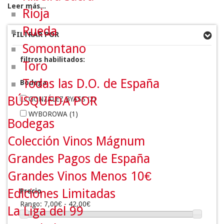
Leer más...
Rioja
Rueda
FILTRAR POR
Somontano
filtros habilitados:
Toro
Todas las D.O. de España
Bodega
BÚSQUEDA POR
GONZÁLEZ BYASS
(2)
WYBOROWA
(1)
Bodegas
Colección Vinos Mágnum
Grandes Pagos de España
Grandes Vinos Menos 10€
Ediciones Limitadas
Precio
Rango:
7,00€ - 42,00€
La Liga del 99