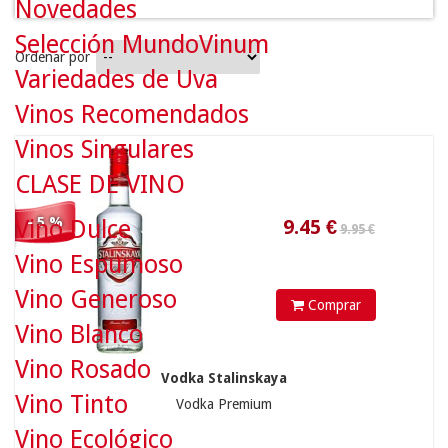
Novedades
9.95 €
Selección MundoVinum
Ordenar por
Variedades de Uva
Vinos Recomendados
9.45
€
Vinos Singulares
CLASE DE VINO
- 5 %
Vino Dulce
Vino Espumoso
Vino Generoso
Comprar
Vino Blanco
35.50 €
Vino Rosado
Vodka Stalinskaya
Vino Tinto
Vodka Premium
Vino Ecológico