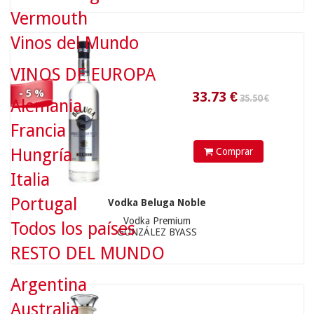
33.73
€
Vermouth
Vinos del Mundo
VINOS DE EUROPA
- 5 %
Alemania
Francia
39.50 €
Hungría
Comprar
Italia
Portugal
Vodka Beluga Noble
Vodka Premium
Todos los países
37.53
€
GONZÁLEZ BYASS
RESTO DEL MUNDO
Argentina
Australia