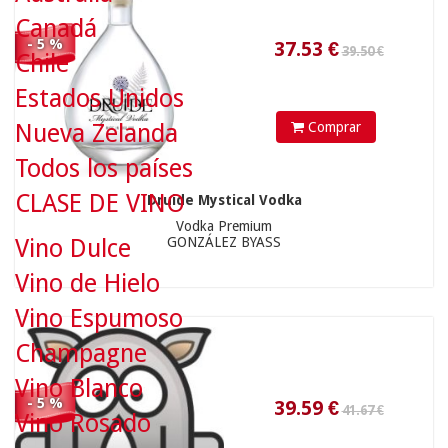
Canadá
41.67 €
- 5 %
Chile
Estados Unidos
Comprar
Nueva Zelanda
Todos los países
CLASE DE VINO
Druide Mystical Vodka
39.59
€
Vodka Premium
GONZÁLEZ BYASS
Vino Dulce
Vino de Hielo
Vino Espumoso
Champagne
Vino Blanco
- 5 %
Vino Rosado