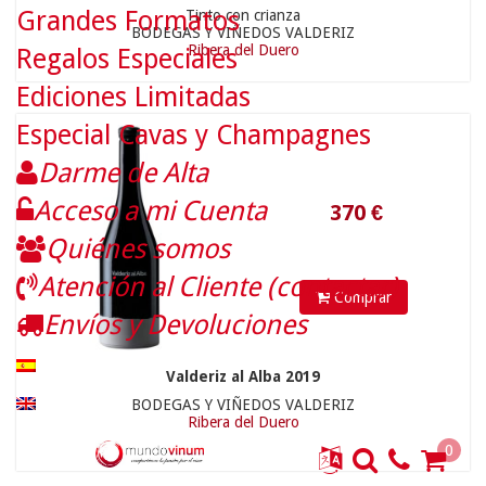
Grandes Formatos
Tinto con crianza
BODEGAS Y VIÑEDOS VALDERIZ
Ribera del Duero
Regalos Especiales
Ediciones Limitadas
Especial Cavas y Champagnes
Darme de Alta
Acceso a mi Cuenta
24.2
€
Quiénes somos
Atención al Cliente (contactar)
Comprar
Envíos y Devoluciones
Valderiz al Alba 2019
BODEGAS Y VIÑEDOS VALDERIZ
Ribera del Duero
0