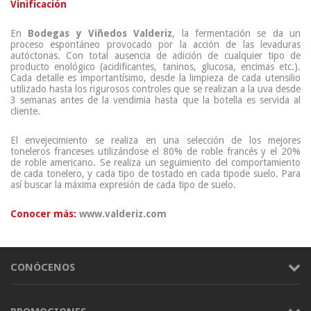
Vinificación
En
Bodegas y Viñedos Valderiz
, la fermentación se da un
proceso espontáneo provocado por la acción de las levaduras
autóctonas. Con total ausencia de adición de cualquier tipo de
producto enológico (acidificantes, taninos, glucosa, encimas etc.).
Cada detalle es importantísimo, desde la limpieza de cada utensilio
utilizado hasta los rigurosos controles que se realizan a la uva desde
3 semanas antes de la vendimia hasta que la botella es servida al
cliente.
El envejecimiento se realiza en una selección de los mejores
toneleros franceses utilizándose el 80% de roble francés y el 20%
de roble americano. Se realiza un seguimiento del comportamiento
de cada tonelero, y cada tipo de tostado en cada tipode suelo. Para
así buscar la máxima expresión de cada tipo de suelo.
Conocer más:
www.valderiz.com
CONÓCENOS