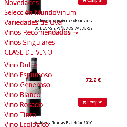
Comprar
Novedades
Selección MundoVinum
Variedades de Uva
Valderiz Tomás Estebán 2017
BODEGAS Y VIÑEDOS VALDERIZ
Vinos Recomendados
Ribera del Duero
Vinos Singulares
72.9
€
CLASE DE VINO
Vino Dulce
Vino Espumoso
Vino Generoso
Vino Blanco
Comprar
Vino Rosado
Vino Tinto
Vino Ecológico
Valderiz Tomás Estebán 2010