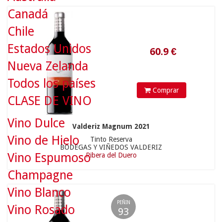
Canadá
Chile
Estados Unidos
Nueva Zelanda
Todos los países
Comprar
CLASE DE VINO
Vino Dulce
Valderiz Magnum 2021
79.9
€
Vino de Hielo
Tinto Reserva
BODEGAS Y VIÑEDOS VALDERIZ
Vino Espumoso
Ribera del Duero
Champagne
Vino Blanco
PEÑIN
Vino Rosado
93