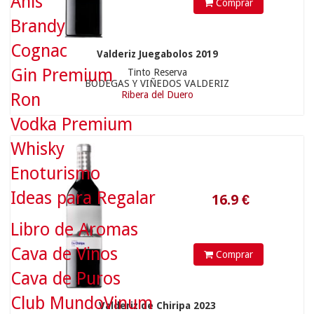
Anís
Comprar
16.9
€
Brandy
Cognac
Valderiz Juegabolos 2019
Gin Premium
Tinto Reserva
BODEGAS Y VIÑEDOS VALDERIZ
Ribera del Duero
Ron
Vodka Premium
Whisky
Enoturismo
Ideas para Regalar
Libro de Aromas
370
€
Cava de Vinos
Comprar
Cava de Puros
Club MundoVinum
Valderiz de Chiripa 2023