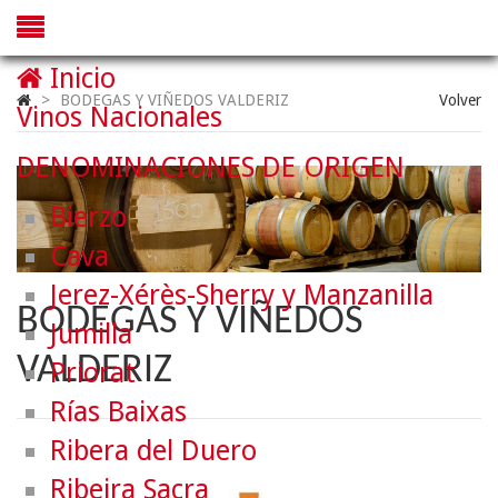
Inicio
>
BODEGAS Y VIÑEDOS VALDERIZ
Volver
Vinos Nacionales
DENOMINACIONES DE ORIGEN
Bierzo
Cava
Jerez-Xérès-Sherry y Manzanilla
BODEGAS Y VIÑEDOS
Jumilla
VALDERIZ
Priorat
Rías Baixas
Ribera del Duero
Ribeira Sacra