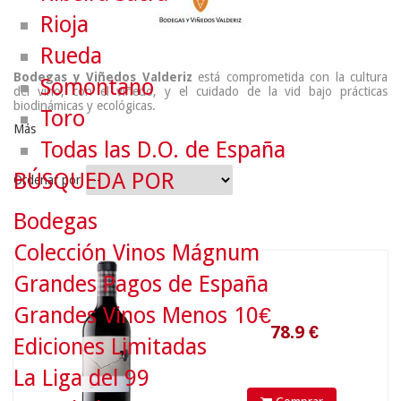
Rioja
Rueda
Bodegas y Viñedos Valderiz
está comprometida con la cultura
Somontano
del vino, con el viñedo, y el cuidado de la vid bajo prácticas
biodinámicas y ecológicas.
Toro
Más
Todas las D.O. de España
BÚSQUEDA POR
Ordenar por
Bodegas
Colección Vinos Mágnum
78.9
€
Grandes Pagos de España
Grandes Vinos Menos 10€
Ediciones Limitadas
La Liga del 99