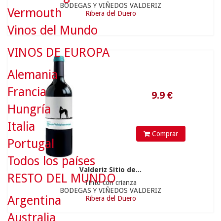
BODEGAS Y VIÑEDOS VALDERIZ
Vermouth
Ribera del Duero
9.9
€
Vinos del Mundo
VINOS DE EUROPA
Alemania
Francia
Hungría
Italia
Comprar
Portugal
Todos los países
Valderiz Sitio de...
RESTO DEL MUNDO
Tinto con crianza
60.9
€
BODEGAS Y VIÑEDOS VALDERIZ
Argentina
Ribera del Duero
Australia