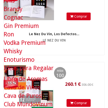
Anís
Brandy
Cognac
Comprar
260.1
€
Gin Premium
80.85 €
Ron
Le Nez Du Vin, Los Defectos...
LE NEZ DU VIN
Vodka Premium
Whisky
Enoturismo
Ideas para Regalar
PEÑIN
100
Libro de Aromas
- 15 %
Cava de Vinos
Cava de Puros
71.15
€
80.85 €
Club MundoVinum
Comprar