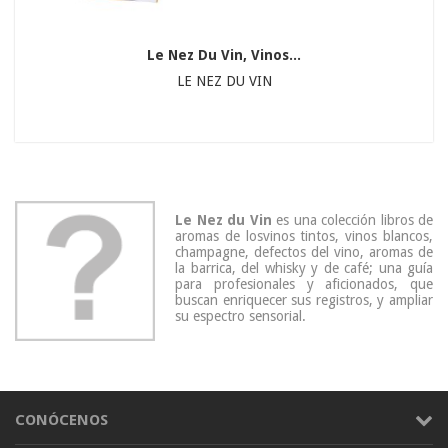
Le Nez Du Vin, Vinos...
LE NEZ DU VIN
Le Nez du Vin
es una colección libros de
aromas de losvinos tintos, vinos blancos,
champagne, defectos del vino, aromas de
la barrica, del whisky y de café; una guía
para profesionales y aficionados, que
buscan enriquecer sus registros, y ampliar
su espectro sensorial.
CONÓCENOS