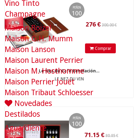
Vino Tinto
PEÑIN
100
Champagne
- 8 %
Maison Boizel
Maison G.H. Mumm
Maison Lanson
Comprar
Maison Laurent Perrier
71.15
€
Maison M. Hosthomme
Le Nez du Café Revelación...
LE NEZ DU VIN
Maison Perrier Jouët
306.00 €
Maison Tribaut Schloesser
Novedades
Destilados
PEÑIN
100
Aguardiente
- 12 %