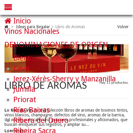
Inicio
>
Ideas para Regalar
>
Libro de Aromas
Volver
Vinos Nacionales
DENOMINACIONES DE ORIGEN
Bierzo
Cava
Jerez-Xérès-Sherry y Manzanilla
LIBRO DE AROMAS
Hay 11 productos.
Jumilla
Priorat
Rías Baixas
Le Nez du Vin
es una colección libros de aromas de losvinos tintos,
vinos blancos, champagne, defectos del vino, aromas de la barrica,
Ribera del Duero
del whisky y de café; una guía para profesionales y aficionados, que
buscan enriquecer sus registros, y ampliar su...
Ribeira Sacra
Leer más...