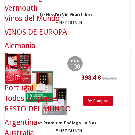
Vermouth
Le Nez Du Vin Gran Libro...
Vinos del Mundo
LE NEZ DU VIN
VINOS DE EUROPA
398.4
€
Alemania
Francia
PEÑIN
Hungría
100
Italia
- 17 %
234.00 €
Portugal
Todos los países
Comprar
RESTO DEL MUNDO
Argentina
Set Premium Enólogo Le Nez...
LE NEZ DU VIN
Australia
205.92
€