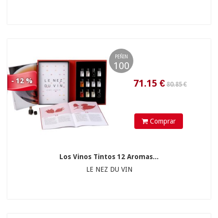
335.00 €
PEÑIN
100
137.7
€
- 12 %
Comprar
Los Vinos Tintos 12 Aromas...
LE NEZ DU VIN
80.85 €