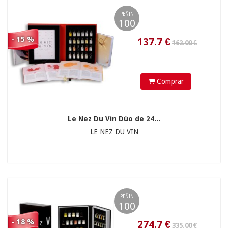
PEÑIN
274.7
€
100
- 15 %
Comprar
Le Nez Du Vin Dúo de 24...
LE NEZ DU VIN
71.15
€
PEÑIN
100
- 18 %