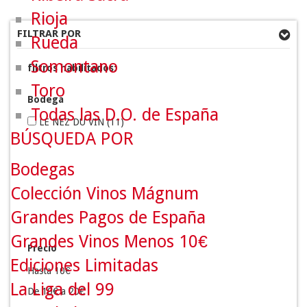
Rioja
FILTRAR POR
Rueda
Somontano
filtros habilitados:
Toro
Bodega
Todas las D.O. de España
LE NEZ DU VIN
(11)
BÚSQUEDA POR
Bodegas
Colección Vinos Mágnum
Grandes Pagos de España
Grandes Vinos Menos 10€
Precio
Ediciones Limitadas
Hasta 10€
La Liga del 99
De 10€ a 20€