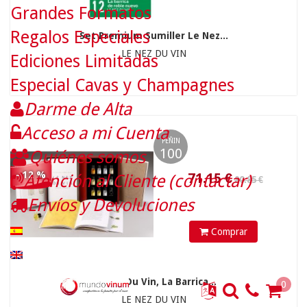
Grandes Formatos
Regalos Especiales
Set Premium Sumiller Le Nez...
LE NEZ DU VIN
Ediciones Limitadas
Especial Cavas y Champagnes
Darme de Alta
Acceso a mi Cuenta
PEÑIN
100
Quiénes somos
- 12 %
Atención al Cliente (contactar)
162.00 €
71.15
€
Envíos y Devoluciones
Comprar
Le Nez Du Vin, La Barrica...
0
LE NEZ DU VIN