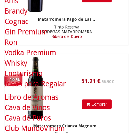
Anís
51.21
€
Brandy
25.90 €
Matarromera Pago de Las...
Cognac
Tinto Reserva
Gin Premium
BODEGAS MATARROMERA
Ribera del Duero
Ron
Vodka Premium
Whisky
Enoturismo
- 10 %
Ideas para Regalar
Libro de Aromas
23.31
€
Comprar
Cava de Vinos
Cava de Puros
Matarromera Crianza Magnum...
Club MundoVinum