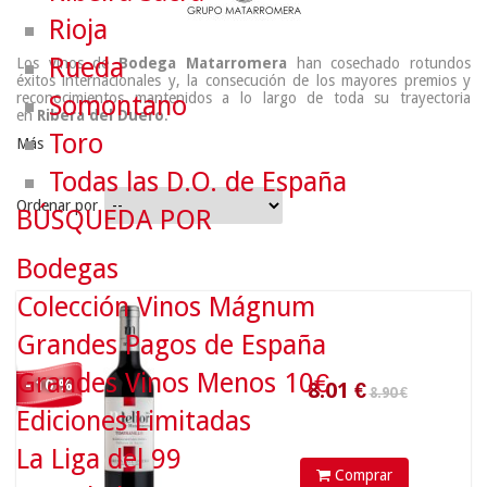
Rioja
Rueda
Los vinos de
Bodega Matarromera
han cosechado rotundos
éxitos internacionales y, la consecución de los mayores premios y
reconocimientos mantenidos a lo largo de toda su trayectoria
Somontano
en
Ribera del Duero
.
Toro
Más
Todas las D.O. de España
Ordenar por
BÚSQUEDA POR
8.90 €
Bodegas
Colección Vinos Mágnum
8.01
€
Grandes Pagos de España
Grandes Vinos Menos 10€
- 10 %
Ediciones Limitadas
La Liga del 99
Comprar