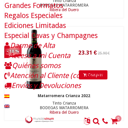
Tinto Crianza
Grandes Formatos
BODEGAS MATARROMERA
Ribera del Duero
Regalos Especiales
Ediciones Limitadas
Especial Cavas y Champagnes
Darme de Alta
- 10 %
Acceso a mi Cuenta
20
€
Quiénes somos
Atención al Cliente (contactar)
Comprar
Envíos y Devoluciones
Matarromera Crianza 2022
Tinto Crianza
BODEGAS MATARROMERA
Ribera del Duero
0