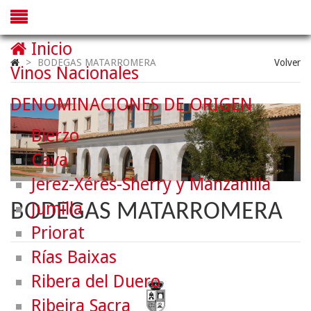
Inicio
>
BODEGAS MATARROMERA
Volver
Vinos Nacionales
DENOMINACIONES DE ORIGEN
Bierzo
Cava
Jerez-Xérès-Sherry y Manzanilla
Jumilla
BODEGAS MATARROMERA
Priorat
Rías Baixas
Ribera del Duero
Ribeira Sacra