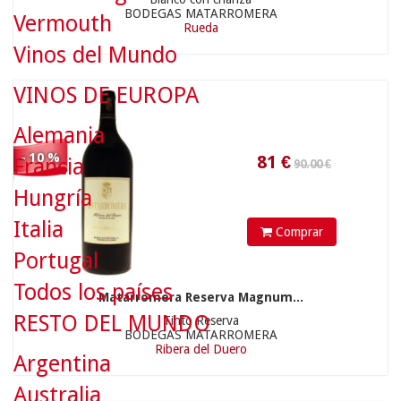
BODEGAS MATARROMERA
Vermouth
Rueda
81
€
Vinos del Mundo
VINOS DE EUROPA
Alemania
- 10 %
Francia
Hungría
44.90 €
Italia
Comprar
Portugal
Todos los países
Matarromera Reserva Magnum...
RESTO DEL MUNDO
Tinto Reserva
40.41
€
BODEGAS MATARROMERA
Ribera del Duero
Argentina
Australia