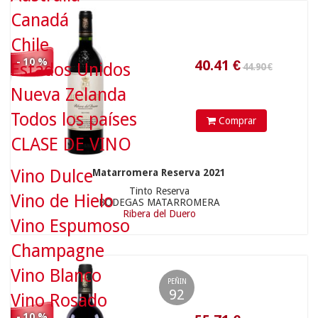
Canadá
Chile
61.90 €
- 10 %
Estados Unidos
Nueva Zelanda
Todos los países
Comprar
CLASE DE VINO
Vino Dulce
Matarromera Reserva 2021
55.71
€
Tinto Reserva
Vino de Hielo
BODEGAS MATARROMERA
Ribera del Duero
Vino Espumoso
Champagne
290.00 €
Vino Blanco
PEÑIN
92
Vino Rosado
- 10 %