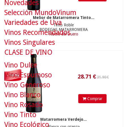
Novedades
Selección MundoVinum
Melior de Matarromera Tinto...
31.90 €
Variedades de Uva
Tinto Roble
BODEGAS MATARROMERA
Vinos Recomendados
Ribera del Duero
Vinos Singulares
28.71
€
CLASE DE VINO
Vino Dulce
Vino Espumoso
- 10 %
Vino Generoso
Vino Blanco
Comprar
Vino Rosado
90.00 €
Vino Tinto
Matarromera Verdejo...
Vino Ecológico
Blanco con crianza