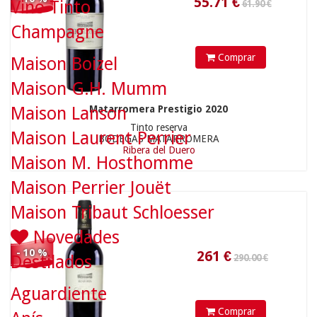
Vino Tinto
Champagne
Comprar
Maison Boizel
Maison G.H. Mumm
261
€
Maison Lanson
Matarromera Prestigio 2020
Tinto reserva
Maison Laurent Perrier
BODEGAS MATARROMERA
56.90 €
Ribera del Duero
Maison M. Hosthomme
Maison Perrier Jouët
Maison Tribaut Schloesser
Novedades
- 10 %
Destilados
Aguardiente
Comprar