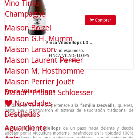
Vino Tinto
Champagne
Comprar
Maison Boizel
Maison G.H. Mumm
Finca Viladellops LD...
Maison Lanson
Vino espumoso.
FINCA VILADELLOPS
Maison Laurent Perrier
Penedés
Maison M. Hosthomme
Maison Perrier Jouët
Finca Viladellops
Maison Tribaut Schloesser
Novedades
Fundada en 1877, hoy pertenece a la
familia Desvalls
, quienes,
hasta 1980 mantuvieron el sistema de elaboración tradicional de
Destilados
vino en graneles.
Aguardiente
En 1999
Finca Viladellops
da un paso hacia delante y decide
apostar por la viticultura moderna, basándose en la tipicidad 100%
mediterránea, bajo una agricultura ecológica, con el objetivo de