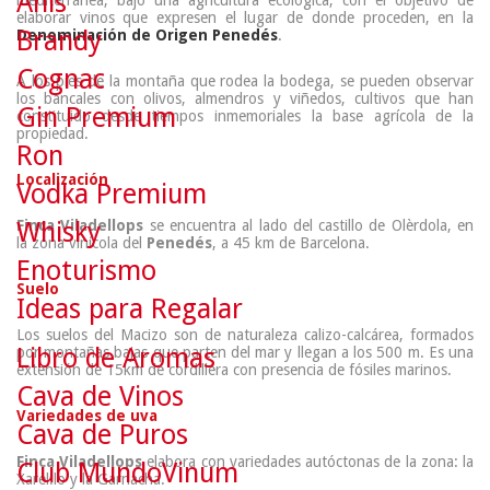
Anís
elaborar vinos que expresen el lugar de donde proceden, en la
Brandy
Denominación de Origen Penedés
.
Cognac
A los pies de la montaña que rodea la bodega, se pueden observar
los bancales con olivos, almendros y viñedos, cultivos que han
Gin Premium
constituido desde tiempos inmemoriales la base agrícola de la
propiedad.
Ron
Localización
Vodka Premium
Finca Viladellops
se encuentra al lado del castillo de Olèrdola, en
Whisky
la zona vinícola del
Penedés
, a 45 km de Barcelona.
Enoturismo
Suelo
Ideas para Regalar
Los suelos del Macizo son de naturaleza calizo-calcárea, formados
Libro de Aromas
por montañas bajas que parten del mar y llegan a los 500 m. Es una
extensión de 15km de cordillera con presencia de fósiles marinos.
Cava de Vinos
Variedades de uva
Cava de Puros
Finca Viladellops
elabora con variedades autóctonas de la zona: la
Club MundoVinum
Xarel.lo y la Garnacha.