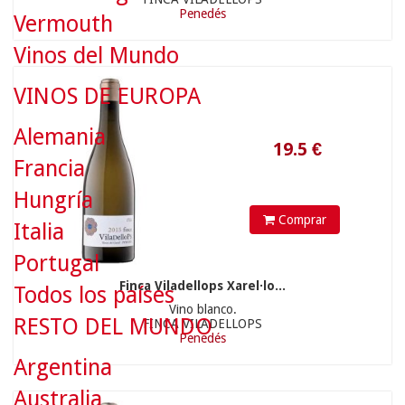
Penedés
Vermouth
19.5
€
Vinos del Mundo
VINOS DE EUROPA
Alemania
Francia
Hungría
Comprar
Italia
Portugal
Finca Viladellops Xarel·lo...
Todos los países
Vino blanco.
26.5
€
RESTO DEL MUNDO
FINCA VILADELLOPS
Penedés
Argentina
Australia