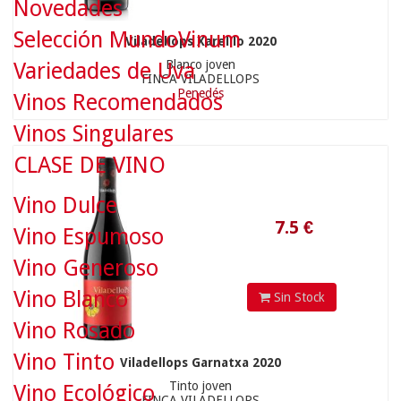
Novedades
Selección MundoVinum
Viladellops Xarel·lo 2020
Blanco joven
Variedades de Uva
FINCA VILADELLOPS
Penedés
Vinos Recomendados
Vinos Singulares
7.5
€
CLASE DE VINO
Vino Dulce
Vino Espumoso
Vino Generoso
Vino Blanco
Sin Stock
Vino Rosado
Vino Tinto
Viladellops Garnatxa 2020
Tinto joven
Vino Ecológico
FINCA VILADELLOPS