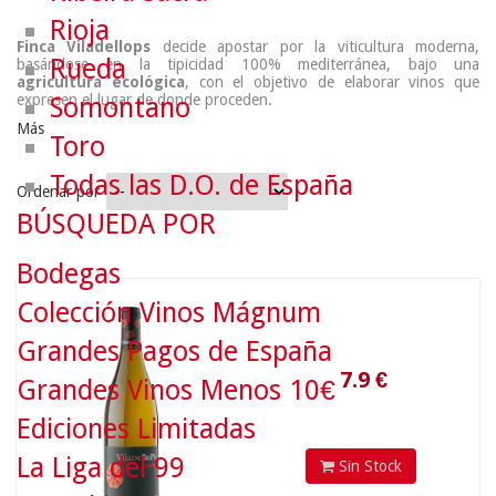
Rioja
Finca Viladellops
decide apostar por la viticultura moderna,
Rueda
basándose en la tipicidad 100% mediterránea, bajo una
agricultura ecológica
, con el objetivo de elaborar vinos que
expresen el lugar de donde proceden.
Somontano
Más
Toro
Todas las D.O. de España
Ordenar por
BÚSQUEDA POR
Bodegas
7.9
€
Colección Vinos Mágnum
Grandes Pagos de España
Grandes Vinos Menos 10€
Ediciones Limitadas
La Liga del 99
Sin Stock