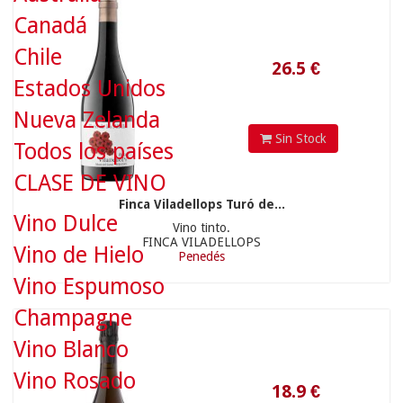
Canadá
Chile
Estados Unidos
Nueva Zelanda
Sin Stock
Todos los países
CLASE DE VINO
Finca Viladellops Turó de...
18.9
€
Vino Dulce
Vino tinto.
FINCA VILADELLOPS
Vino de Hielo
Penedés
Vino Espumoso
Champagne
Vino Blanco
Vino Rosado