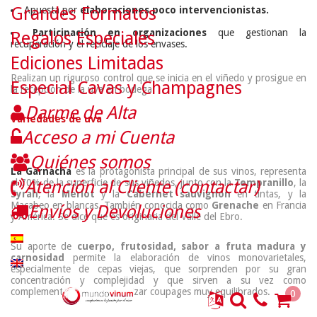
Grandes Formatos
Apuesta por
elaboraciones poco intervencionistas.
Participación en organizaciones
que gestionan la
Regalos Especiales
recuperación y el reciclaje de los envases.
Ediciones Limitadas
Realizan un riguroso control que se inicia en el viñedo y prosigue en
Especial Cavas y Champagnes
la recepción de la uva en bodega.
Darme de Alta
Variedades de uva
Acceso a mi Cuenta
Quiénes somos
La Garnacha
es la protagonista principal de sus vinos, representa
el 70% de la superficie de sus viñedos, junto con la
Atención al Cliente (contactar)
Tempranillo
, la
Syrah
, la
Merlot
y la
Cabernet sauvignon
en tintas, y la
Macabeo en blancas. También conocida como
Grenache
en Francia
Envíos y Devoluciones
y América. Se dice que es originaria del Valle del Ebro.
Su aporte de
cuerpo, frutosidad, sabor a fruta madura y
carnosidad
permite la elaboración de vinos monovarietales,
especialmente de cepas viejas, que sorprenden por su gran
concentración y complejidad y que sirven a su vez como
complemento ideal para realizar coupages muy equilibrados.
0