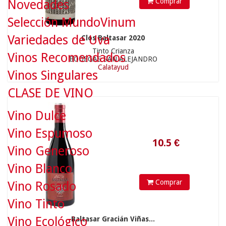
Comprar
Novedades
Selección MundoVinum
Variedades de Uva
Clos Baltasar 2020
Tinto Crianza
Vinos Recomendados
BODEGAS SAN ALEJANDRO
Calatayud
Vinos Singulares
10.5
€
CLASE DE VINO
Vino Dulce
Vino Espumoso
Vino Generoso
Vino Blanco
Comprar
Vino Rosado
Vino Tinto
Vino Ecológico
Baltasar Gracián Viñas...