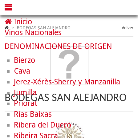
Inicio
>
BODEGAS SAN ALEJANDRO
Volver
Vinos Nacionales
DENOMINACIONES DE ORIGEN
Bierzo
Cava
Jerez-Xérès-Sherry y Manzanilla
Jumilla
BODEGAS SAN ALEJANDRO
Priorat
Rías Baixas
Ribera del Duero
Ribeira Sacra