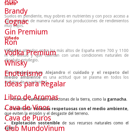
Anís
Suelo
Brandy
Suelos en pendiente, muy pobres en nutrientes y con poco acceso a
Cognac
agua regulan de manera natural sus producciones de rendimientos
muy bajos.
Gin Premium
Viñedo
Ron
Viñedos
situados entre los más altos de España entre 700 y 1100
Vodka Premium
m de altitud y que cuentan con unas condiciones naturales de
absoluto privilegio.
Whisky
Enoturismo
Para
Bodegas San Alejandro
el
cuidado y el respeto del
medio ambiente
es una actitud que se plasma en todos los
ámbitos de su actividad.
Ideas para Regalar
Libro de Aromas
Potenciar variedades autóctonas de la tierra, como la
garnacha
.
Cava de Vinos
Incrementar
técnicas respetuosas con el medio ambiente
,
que eviten la erosión y el desgaste del terreno.
Cava de Puros
Explotación sostenible
de sus recursos naturales como el
Club MundoVinum
agua.