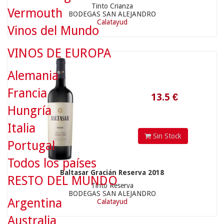
Tinto Crianza
Vermouth
BODEGAS SAN ALEJANDRO
Calatayud
13.5
€
Vinos del Mundo
VINOS DE EUROPA
Alemania
Francia
Hungría
Italia
Sin Stock
Portugal
Todos los países
Baltasar Gracián Reserva 2018
RESTO DEL MUNDO
Tinto Reserva
11.9
€
BODEGAS SAN ALEJANDRO
Argentina
Calatayud
Australia