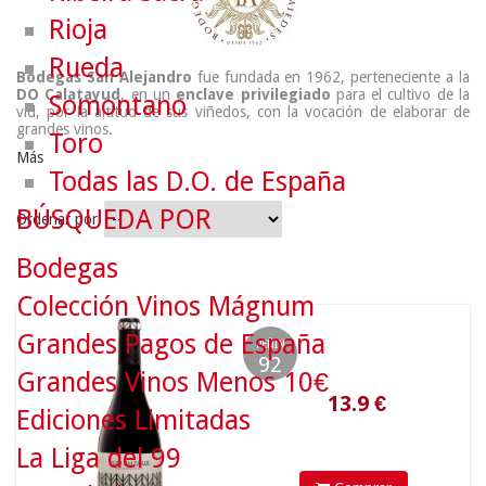
Rioja
Rueda
Bodegas San Alejandro
fue fundada en 1962, perteneciente a la
DO Calatayud
, en un
enclave privilegiado
para el cultivo de la
Somontano
vid, por la altitud de sus viñedos, con la vocación de elaborar de
grandes vinos.
Toro
Más
Todas las D.O. de España
BÚSQUEDA POR
Ordenar por
Bodegas
Colección Vinos Mágnum
13.9
€
Grandes Pagos de España
PEÑIN
92
Grandes Vinos Menos 10€
Ediciones Limitadas
La Liga del 99