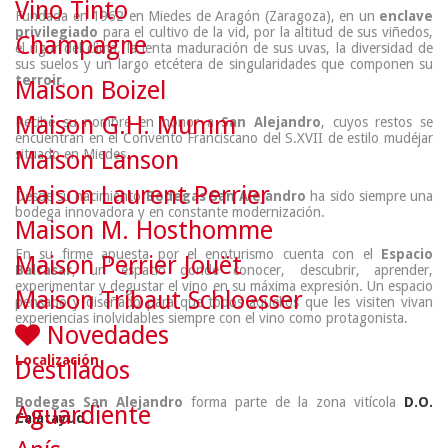
Vino Tinto
Fundada en 1962 en Miedes de Aragón (Zaragoza), en un
enclave
privilegiado
para el cultivo de la vid, por la altitud de sus viñedos,
Champagne
el rigor del clima, la lenta maduración de sus uvas, la diversidad de
sus suelos y un largo etcétera de singularidades que componen su
terroir
.
Maison Boizel
Maison G.H. Mumm
Recibe su nombre en honor a
San Alejandro
, cuyos restos se
encuentran en el Convento Franciscano del S.XVII de estilo mudéjar
situado en Miedes.
Maison Lanson
Maison Laurent Perrier
Desde su nacimiento
Bodegas San Alejandro
ha sido siempre una
bodega innovadora y en constante modernización.
Maison M. Hosthomme
En su firme apuesta por el enoturismo cuenta con el
Espacio
Maison Perrier Jouët
Baltasar
, un espacio donde conocer, descubrir, aprender,
experimentar y degustar el vino en su máxima expresión. Un espacio
Maison Tribaut Schloesser
pensado y diseñado para que todos aquellos que les visiten vivan
experiencias inolvidables siempre con el vino como protagonista.
Novedades
Localización
Destilados
Bodegas San Alejandro
forma parte de la zona vitícola
D.O.
Aguardiente
Calatayud
.