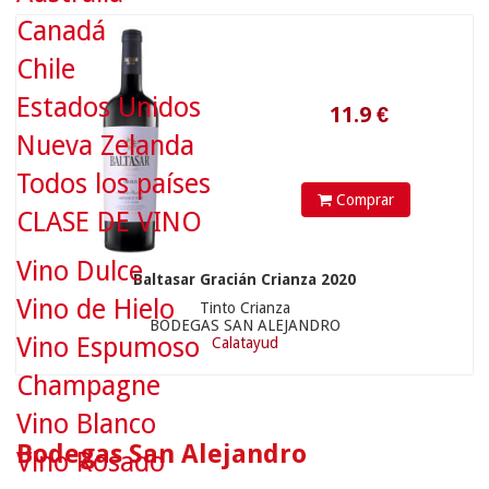
Canadá
Chile
Estados Unidos
Nueva Zelanda
Todos los países
Comprar
CLASE DE VINO
Vino Dulce
Baltasar Gracián Crianza 2020
Vino de Hielo
Tinto Crianza
BODEGAS SAN ALEJANDRO
Vino Espumoso
Calatayud
Champagne
Vino Blanco
Bodegas San Alejandro
Vino Rosado