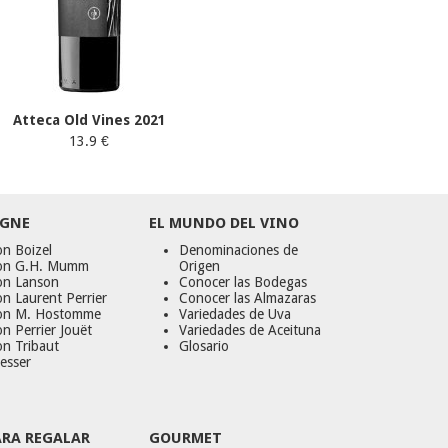
Atteca Old Vines 2021
13.9 €
GNE
EL MUNDO DEL VINO
n Boizel
Denominaciones de
on G.H. Mumm
Origen
on Lanson
Conocer las Bodegas
n Laurent Perrier
Conocer las Almazaras
on M. Hostomme
Variedades de Uva
n Perrier Jouët
Variedades de Aceituna
on Tribaut
Glosario
esser
ARA REGALAR
GOURMET