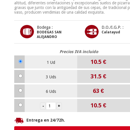
altitud, diferentes orientaciones y excepcionales suelos de pizarra
gravas que junto con la antigüedad de sus cepas, de tradicional 
vaso, producen vendimias de una calidad exquisita.
Bodega :
D.O./I.G.P. :
BODEGAS SAN
Calatayud
ALEJANDRO
Precios IVA incluido
10.5
€
1 Ud
31.5
€
3 Uds
63
€
6 Uds
10.5
€
Entrega en 24/72h.