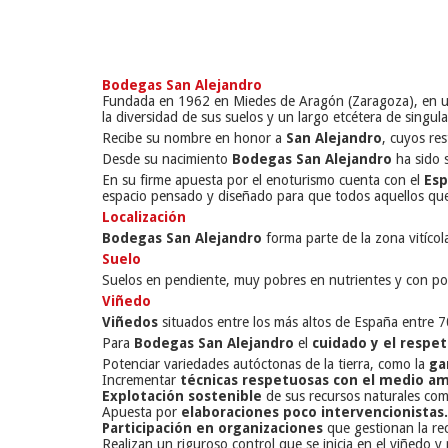
Bodegas San Alejandro
Fundada en 1962 en Miedes de Aragón (Zaragoza), en 
la diversidad de sus suelos y un largo etcétera de sing
Recibe su nombre en honor a
San Alejandro
, cuyos re
Desde su nacimiento
Bodegas San Alejandro
ha sido 
En su firme apuesta por el enoturismo cuenta con el
Esp
espacio pensado y diseñado para que todos aquellos que l
Localización
Bodegas San Alejandro
forma parte de la zona vitíco
Suelo
Suelos en pendiente, muy pobres en nutrientes y con po
Viñedo
Viñedos
situados entre los más altos de España entre 7
Para
Bodegas San Alejandro
el
cuidado y el respe
Potenciar variedades autóctonas de la tierra, como la
ga
Incrementar
técnicas respetuosas con el medio a
Explotación sostenible
de sus recursos naturales com
Apuesta por
elaboraciones poco intervencionistas.
Participación en organizaciones
que gestionan la rec
Realizan un riguroso control que se inicia en el viñedo y