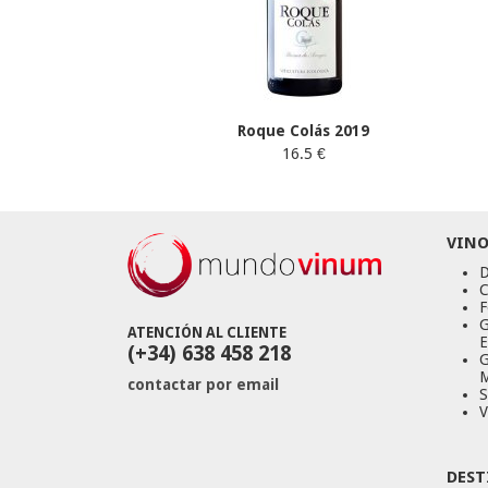
Roque Colás 2019
16.5 €
VINO
D
C
F
G
ATENCIÓN AL CLIENTE
E
(+34) 638 458 218
G
M
contactar por email
S
V
DEST