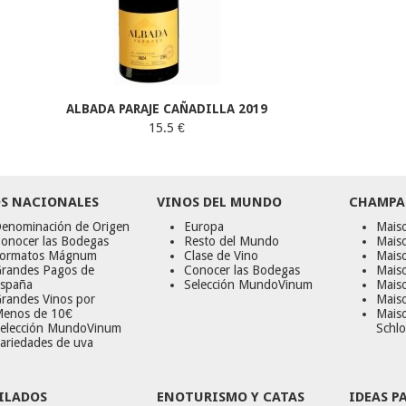
ALBADA PARAJE CAÑADILLA 2019
15.5 €
S NACIONALES
VINOS DEL MUNDO
CHAMPA
enominación de Origen
Europa
Maiso
onocer las Bodegas
Resto del Mundo
Mais
ormatos Mágnum
Clase de Vino
Mais
randes Pagos de
Conocer las Bodegas
Maiso
spaña
Selección MundoVinum
Mais
randes Vinos por
Maiso
enos de 10€
Mais
elección MundoVinum
Schlo
ariedades de uva
ILADOS
ENOTURISMO Y CATAS
IDEAS P