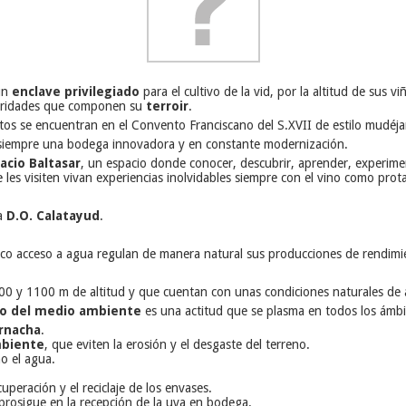
un
enclave privilegiado
para el cultivo de la vid, por la altitud de sus v
ularidades que componen su
terroir
.
stos se encuentran en el Convento Franciscano del S.XVII de estilo mudéja
siempre una bodega innovadora y en constante modernización.
acio Baltasar
, un espacio donde conocer, descubrir, aprender, experime
es visiten vivan experiencias inolvidables siempre con el vino como prot
la
D.O. Calatayud
.
co acceso a agua regulan de manera natural sus producciones de rendimi
00 y 1100 m de altitud y que cuentan con unas condiciones naturales de a
to del medio ambiente
es una actitud que se plasma en todos los ámbit
rnacha
.
mbiente
, que eviten la erosión y el desgaste del terreno.
o el agua.
uperación y el reciclaje de los envases.
 prosigue en la recepción de la uva en bodega.