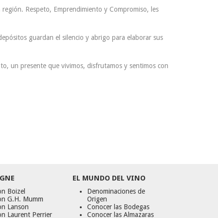
 la región. Respeto, Emprendimiento y Compromiso, les
depósitos guardan el silencio y abrigo para elaborar sus
ento, un presente que vivimos, disfrutamos y sentimos con
GNE
EL MUNDO DEL VINO
n Boizel
Denominaciones de
on G.H. Mumm
Origen
on Lanson
Conocer las Bodegas
n Laurent Perrier
Conocer las Almazaras