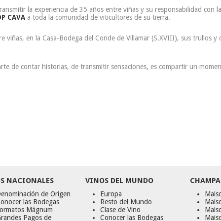
transmitir la experiencia de 35 años entre viñas y su responsabilidad con
P CAVA
a toda la comunidad de viticultores de su tierra.
e viñas, en la Casa-Bodega del Conde de Villamar (S.XVIII), sus trullos y 
 arte de contar historias, de transmitir sensaciones, es compartir un mom
S NACIONALES
VINOS DEL MUNDO
CHAMPA
enominación de Origen
Europa
Maiso
onocer las Bodegas
Resto del Mundo
Mais
ormatos Mágnum
Clase de Vino
Mais
randes Pagos de
Conocer las Bodegas
Maiso