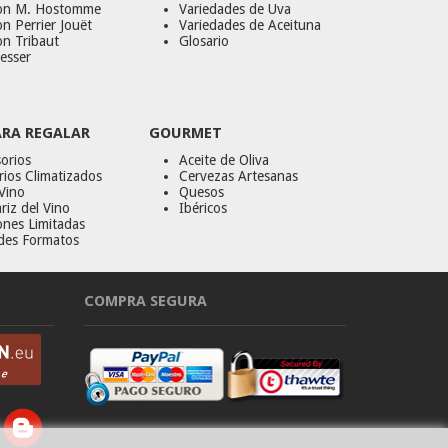
on M. Hostomme
Variedades de Uva
n Perrier Jouët
Variedades de Aceituna
on Tribaut
Glosario
esser
ARA REGALAR
GOURMET
orios
Aceite de Oliva
ios Climatizados
Cervezas Artesanas
Vino
Quesos
riz del Vino
Ibéricos
ones Limitadas
des Formatos
COMPRA SEGURA