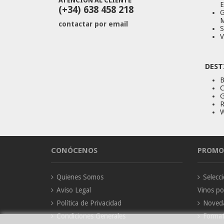
ATENCIÓN AL CLIENTE
E
(+34) 638 458 218
G
M
contactar por email
S
V
DEST
B
C
G
R
W
CONÓCENOS
PROMO
Quienes Somos
Selec
Aviso Legal
Vinos p
Política de Privacidad
Noved
Condiciones Generales
Forma