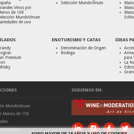
spaña
Selección MundoVinum
Mais
randes Vinos por
Maiso
enos de 10€
Mais
elección MundoVinum
Schlo
ariedades de uva
ILADOS
ENOTURISMO Y CATAS
IDEAS P
randy
Denominación de Origen
Acces
ognac
Bodega
Armar
in Premium
para 
on
La Na
hisky
Edici
Gran
CIONES
SÍGUENOS EN:
ción MundoVinum
or Menos de 15€
ades
to Mágnum
AVISO MAYOR DE 18 AÑOS Y USO DE COOKIES