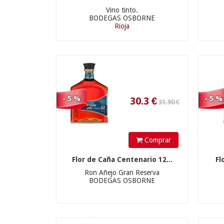
30.3
€
Vino tinto.
BODEGAS OSBORNE
Rioja
- 5 %
- 5 %
Comprar
6.95
€
Flor de Caña Centenario 12...
Fl
Ron Añejo Gran Reserva
BODEGAS OSBORNE
51.90 €