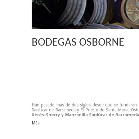
BODEGAS OSBORNE
Han pasado más de dos siglos desde que se fundaran 
Sanlúcar de Barrameda y El Puerto de Santa María, Osbo
Xèrés-Sherry y Manzanilla Sanlúcar de Barramed
Más
36.90 €