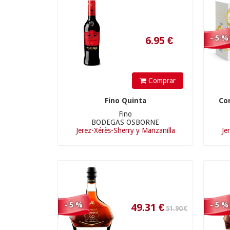
- 5 %
Comprar
49.31
€
Fino Quinta
Co
Fino
BODEGAS OSBORNE
Jerez-Xérès-Sherry y Manzanilla
Je
- 5 %
- 5 %