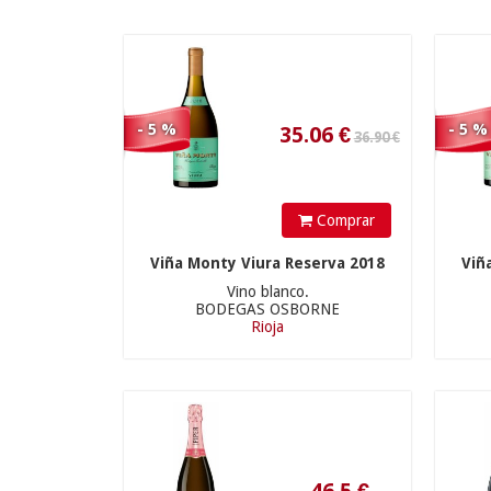
35.06
€
- 5 %
- 5 %
Comprar
Viña Monty Viura Reserva 2018
Viñ
Vino blanco.
BODEGAS OSBORNE
Rioja
46.5
€