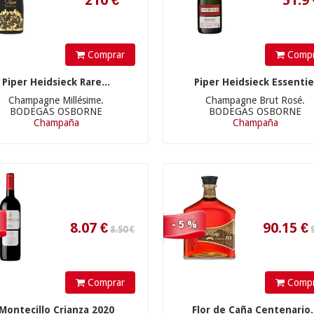
8.50 €
94.90 €
Comprar
Compr
Piper Heidsieck Rare...
Piper Heidsieck Essentie
Champagne Millésime.
Champagne Brut Rosé.
BODEGAS OSBORNE
BODEGAS OSBORNE
8.07
€
90.15
€
Champaña
Champaña
23.90 €
14.50 €
- 5 %
Comprar
Compr
Montecillo Crianza 2020
Flor de Caña Centenario.