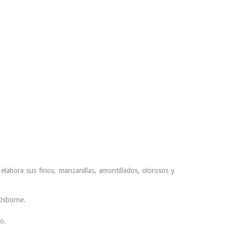
labora sus finos, manzanillas, amontillados, olorosos y
 Osborne.
o.