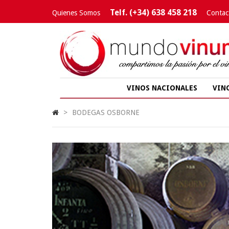
Telf. (+34) 638 458 218
Quienes Somos
Contac
VINOS NACIONALES
VIN
>
BODEGAS OSBORNE