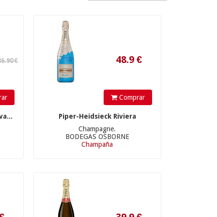
48.9
€
ar
Comprar
a...
Piper-Heidsieck Riviera
Champagne.
BODEGAS OSBORNE
Champaña
39.9
€