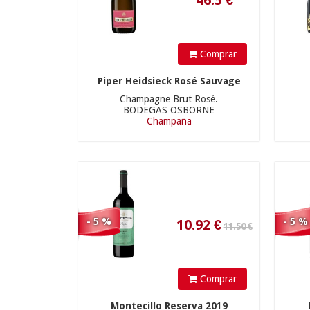
11.50 €
Comprar
Piper Heidsieck Rosé Sauvage
Champagne Brut Rosé.
BODEGAS OSBORNE
10.92
€
Champaña
31.90 €
- 5 %
- 5 %
Comprar
Montecillo Reserva 2019