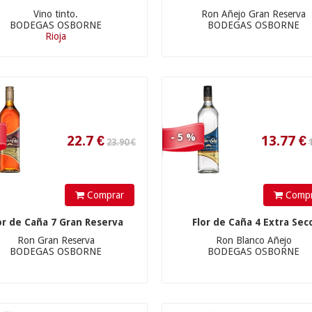
22.7
€
13.77
€
Vino tinto.
Ron Añejo Gran Reserva
BODEGAS OSBORNE
BODEGAS OSBORNE
Rioja
76.90 €
38.90 €
- 5 %
Comprar
Compr
73.05
€
36.95
€
or de Caña 7 Gran Reserva
Flor de Caña 4 Extra Sec
Ron Gran Reserva
Ron Blanco Añejo
BODEGAS OSBORNE
BODEGAS OSBORNE
26.50 €