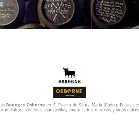
las
Bodegas Osborne
en El Puerto de Santa María (Cádiz). En las tier
rne elabora sus finos, manzanillas, amontillados, olorosos y vinos dulce
a
.
36.90 €
36.90 €