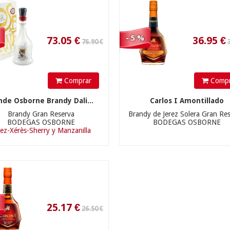
- 5 %
Comprar
Compr
25.17
€
nde Osborne Brandy Dali...
Carlos I Amontillado
Brandy Gran Reserva
Brandy de Jerez Solera Gran Res
BODEGAS OSBORNE
BODEGAS OSBORNE
rez-Xérès-Sherry y Manzanilla