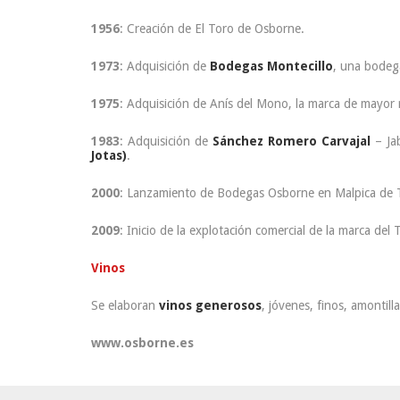
1956
: Creación de El Toro de Osborne.
1973
: Adquisición de
Bodegas Montecillo
, una bodega
1975
: Adquisición de Anís del Mono, la marca de mayor r
1983
: Adquisición de
Sánchez Romero Carvajal
– Ja
Jotas)
.
2000
: Lanzamiento de Bodegas Osborne en Malpica de Ta
2009
: Inicio de la explotación comercial de la marca del
Vinos
Se elaboran
vinos generosos
, jóvenes, finos, amontill
www.osborne.es