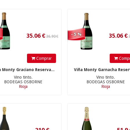
35.06
€
35.06
€
- 5 %
Comprar
Compr
a Monty Graciano Reserva...
Viña Monty Garnacha Reserv
Vino tinto.
Vino tinto.
BODEGAS OSBORNE
BODEGAS OSBORNE
Rioja
Rioja
210
€
51.9
€