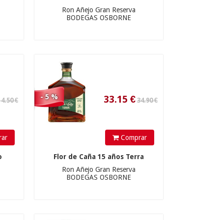
33.15
€
Ron Añejo Gran Reserva
BODEGAS OSBORNE
31.90 €
- 5 %
ar
Comprar
30.3
€
o
Flor de Caña 15 años Terra
Ron Añejo Gran Reserva
BODEGAS OSBORNE