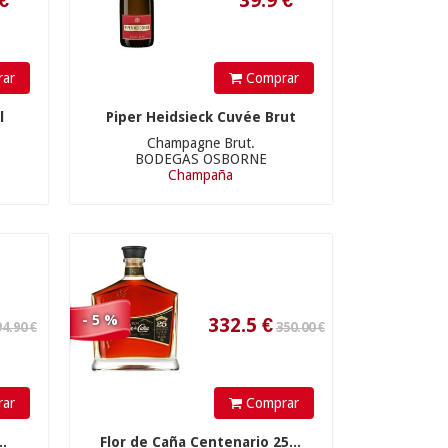
350.00 €
ar
Comprar
l
Piper Heidsieck Cuvée Brut
Champagne Brut.
BODEGAS OSBORNE
332.5
€
Champaña
34.90 €
- 5 %
ar
Comprar
..
Flor de Caña Centenario 25...