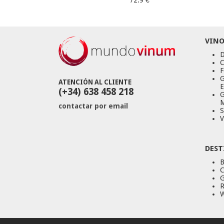
72.9 €
VINO
D
C
F
G
ATENCIÓN AL CLIENTE
E
(+34) 638 458 218
G
M
contactar por email
S
V
DEST
B
C
G
R
W