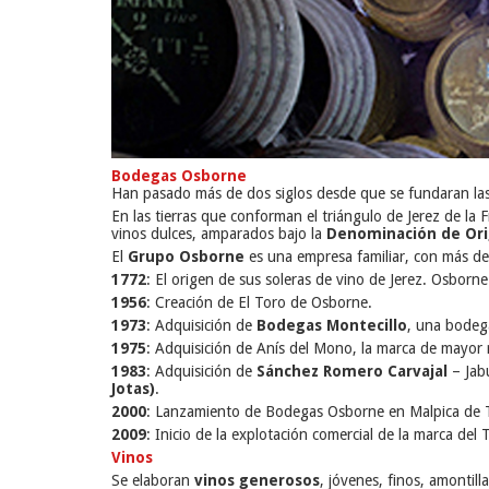
Bodegas Osborne
Han pasado más de dos siglos desde que se fundaran la
En las tierras que conforman el triángulo de Jerez de la
vinos dulces, amparados bajo la
Denominación de Ori
El
Grupo Osborne
es una empresa familiar, con más de
1772
: El origen de sus soleras de vino de Jerez. Osborn
1956
: Creación de El Toro de Osborne.
1973
: Adquisición de
Bodegas Montecillo
, una bodega
1975
: Adquisición de Anís del Mono, la marca de mayor r
1983
: Adquisición de
Sánchez Romero Carvajal
– Jab
Jotas)
.
2000
: Lanzamiento de Bodegas Osborne en Malpica de Ta
2009
: Inicio de la explotación comercial de la marca del
Vinos
Se elaboran
vinos generosos
, jóvenes, finos, amontill