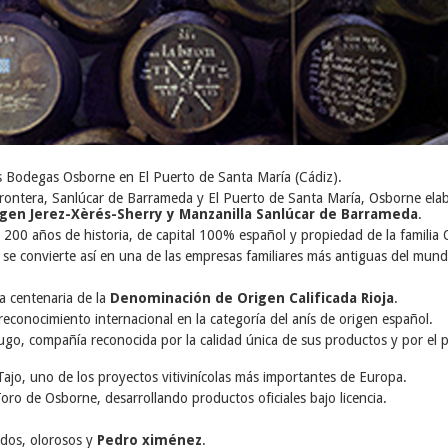
s Bodegas Osborne en El Puerto de Santa María (Cádiz).
 Frontera, Sanlúcar de Barrameda y El Puerto de Santa María, Osborne elab
gen Jerez-Xèrés-Sherry y Manzanilla Sanlúcar de Barrameda
.
 200 años de historia, de capital 100% español y propiedad de la familia
e se convierte así en una de las empresas familiares más antiguas del mund
 centenaria de la
Denominación de Origen Calificada Rioja
.
econocimiento internacional en la categoría del anís de origen español.
ugo, compañía reconocida por la calidad única de sus productos y por el 
jo, uno de los proyectos vitivinícolas más importantes de Europa.
 Toro de Osborne, desarrollando productos oficiales bajo licencia.
ados, olorosos y
Pedro ximénez
.