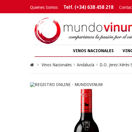
Telf. (+34) 638 458 218
Quienes Somos
Contac
VINOS NACIONALES
VIN
>
Vinos Nacionales
>
Andalucía
>
D.O. Jerez-Xérès-