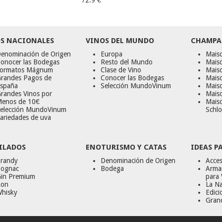
72.9 €
S NACIONALES
VINOS DEL MUNDO
CHAMPA
enominación de Origen
Europa
Maiso
onocer las Bodegas
Resto del Mundo
Mais
ormatos Mágnum
Clase de Vino
Mais
randes Pagos de
Conocer las Bodegas
Maiso
spaña
Selección MundoVinum
Mais
randes Vinos por
Maiso
enos de 10€
Mais
elección MundoVinum
Schlo
ariedades de uva
ILADOS
ENOTURISMO Y CATAS
IDEAS P
randy
Denominación de Origen
Acces
ognac
Bodega
Armar
in Premium
para 
on
La Na
hisky
Edici
Gran