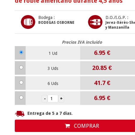
de roble americano durante 4,5 años
Bodega :
D.O./I.G.P. :
BODEGAS OSBORNE
Jerez-Xérès-Sh
y Manzanilla
Precios IVA incluido
6.95
€
1 Ud
20.85
€
3 Uds
41.7
€
6 Uds
6.95
€
Entrega de 5 a 7 días.
COMPRAR