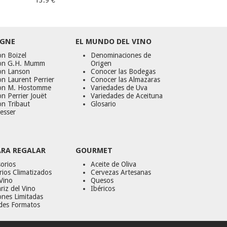
13.9 €
GNE
EL MUNDO DEL VINO
n Boizel
Denominaciones de
on G.H. Mumm
Origen
on Lanson
Conocer las Bodegas
n Laurent Perrier
Conocer las Almazaras
on M. Hostomme
Variedades de Uva
n Perrier Jouët
Variedades de Aceituna
on Tribaut
Glosario
esser
ARA REGALAR
GOURMET
orios
Aceite de Oliva
ios Climatizados
Cervezas Artesanas
Vino
Quesos
riz del Vino
Ibéricos
ones Limitadas
des Formatos