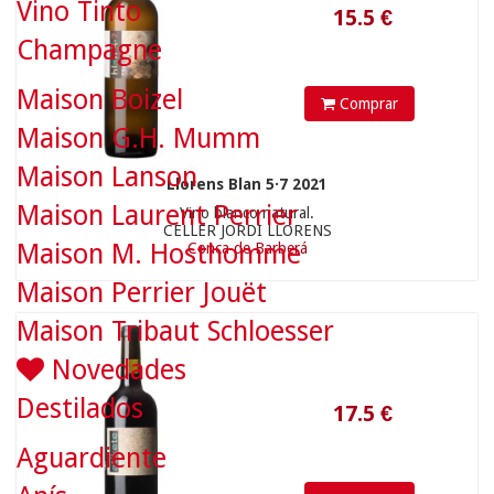
Vino Tinto
Champagne
Maison Boizel
Comprar
Maison G.H. Mumm
17.5
€
Maison Lanson
Llorens Blan 5·7 2021
Maison Laurent Perrier
Vino blanco natural.
CELLER JORDI LLORENS
Maison M. Hosthomme
Conca de Barberá
Maison Perrier Jouët
Maison Tribaut Schloesser
Novedades
Destilados
Aguardiente