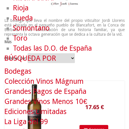
Rioja
Rueda
La bodega que lleva el nombre del propio viticultor Jordi Llorens
está ubicada en el pequeño pueblo de Blancafort, en la Conca de
Somontano
Barberà. Es la continuación de una historia familiar, ya que
representa la octava generación que se dedica a la cultura de la vid.
Toro
Más
Todas las D.O. de España
BÚSQUEDA POR
Ordenar por
Bodegas
Colección Vinos Mágnum
17.65
€
Grandes Pagos de España
Grandes Vinos Menos 10€
Ediciones Limitadas
La Liga del 99