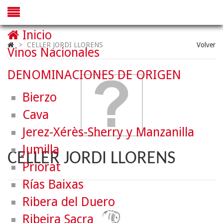
Inicio
>
CELLER JORDI LLORENS
Volver
Vinos Nacionales
DENOMINACIONES DE ORIGEN
Bierzo
Cava
Jerez-Xérès-Sherry y Manzanilla
Jumilla
CELLER JORDI LLORENS
Priorat
Rías Baixas
Ribera del Duero
Ribeira Sacra