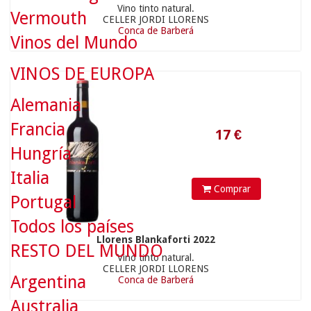
Vino tinto natural.
Vermouth
CELLER JORDI LLORENS
Conca de Barberá
17
€
Vinos del Mundo
VINOS DE EUROPA
Alemania
Francia
Hungría
Italia
Comprar
Portugal
Todos los países
Llorens Blankaforti 2022
RESTO DEL MUNDO
Vino tinto natural.
17.65
€
CELLER JORDI LLORENS
Argentina
Conca de Barberá
Australia