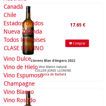
Canadá
Chile
Estados Unidos
Nueva Zelanda
Todos los países
Comprar
CLASE DE VINO
Vino Dulce
Llorens Blan d'Angera 2022
15.5
€
Vino de Hielo
Vino blanco natural.
CELLER JORDI LLORENS
Vino Espumoso
Conca de Barberá
Champagne
Vino Blanco
Vino Rosado