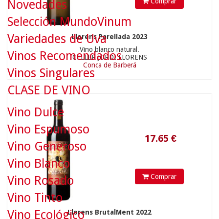
Comprar
Novedades
Selección MundoVinum
Variedades de Uva
Llorens Parellada 2023
Vino blanco natural.
Vinos Recomendados
CELLER JORDI LLORENS
Conca de Barberá
Vinos Singulares
17.65
€
CLASE DE VINO
Vino Dulce
Vino Espumoso
Vino Generoso
Vino Blanco
Comprar
Vino Rosado
Vino Tinto
Vino Ecológico
Llorens BrutalMent 2022