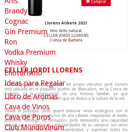
Anís
Comprar
Brandy
Cognac
Llorens Atikete 2021
Gin Premium
Vino tinto natural.
CELLER JORDI LLORENS
Ron
Conca de Barberá
Vodka Premium
Whisky
CELLER JORDI LLORENS
Enoturismo
Ideas para Regalar
La bodega que lleva el nombre del propio viticultor Jordi Llorens
está ubicada en el pequeño pueblo de Blancafort, en la Conca de
Barberà. Es la continuación de una historia familiar, ya que
Libro de Aromas
representa la octava generación que se dedica a la cultura de la vid.
Cava de Vinos
Desde el principio, Jordi quiere elaborar vinos ecológicos con el
Cava de Puros
objetivo de obtener productos de alta calidad, respetando al medio
ambiente. Geólogo de formación, Jordi demuestra una capacidad
natural para entender las particularidades de su comarca: sus vinos
Club MundoVinum
están llenos de frescura, de autenticidad, y expresan todos los