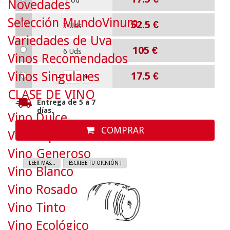
1 Ud
Novedades
Selección MundoVinum
52.5
€
3 Uds
Variedades de Uva
105
€
6 Uds
Vinos Recomendados
Vinos Singulares
17.5
€
CLASE DE VINO
Entrega de 5 a 7
días.
Vino Dulce
COMPRAR
Vino Espumoso
Vino Generoso
LEER MAS...
ESCRIBE TU OPINIÓN !
Vino Blanco
Vino Rosado
Vino Tinto
Vino Ecológico