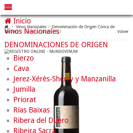
Inicio
>
Vinos Nacionales
>
Denominación de Origen Conca de
Vinos Nacionales
Barberá
>
Llorens Atikete 2021
Volver
DENOMINACIONES DE ORIGEN
Bierzo
Cava
Jerez-Xérès-Sherry y Manzanilla
Jumilla
Priorat
Rías Baixas
Ribera del Duero
Ribeira Sacra