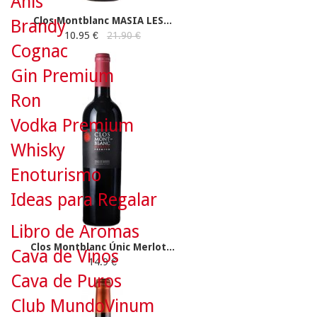
Anís
Clos Montblanc MASIA LES...
Brandy
10.95 €
21.90 €
Cognac
Gin Premium
Ron
Vodka Premium
Whisky
Enoturismo
Ideas para Regalar
Libro de Aromas
Clos Montblanc Únic Merlot...
Cava de Vinos
14.9 €
Cava de Puros
Club MundoVinum