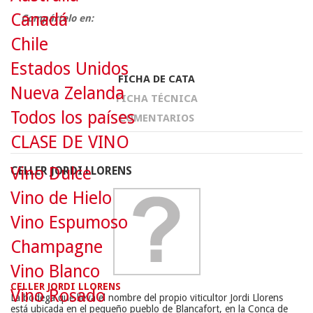
Canadá
Compártelo en:
Chile
Estados Unidos
FICHA DE CATA
Nueva Zelanda
FICHA TÉCNICA
Todos los países
COMENTARIOS
CLASE DE VINO
Vino Dulce
CELLER JORDI LLORENS
Vino de Hielo
Vino Espumoso
Champagne
Vino Blanco
CELLER JORDI LLORENS
Vino Rosado
La bodega que lleva el nombre del propio viticultor Jordi Llorens
está ubicada en el pequeño pueblo de Blancafort, en la Conca de