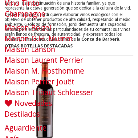
Vino Tinto
Barberà. Es la continuación de una historia familiar, ya que
representa la octava generación que se dedica a la cultura de la vid.
Champagne
Desde el principio, Jordi quiere elaborar vinos ecológicos con el
objetivo de obtener productos de alta calidad, respetando al medio
ambiente. Geólogo de formación, Jordi demuestra una capacidad
Maison Boizel
natural para entender las particularidades de su comarca: sus vinos
están llenos de frescura, de autenticidad, y expresan todos los
Maison G.H. Mumm
aromas y sensaciones de las tierras de la
Conca de Barberà
.
OTRAS BOTELLAS DESTACADAS
Maison Lanson
Maison Laurent Perrier
Maison M. Hosthomme
Maison Perrier Jouët
Maison Tribaut Schloesser
Novedades
Destilados
Aguardiente