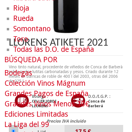
Rioja
Rueda
Somontano
Toro
LLORENS ATIKETE 2021
Todas las D.O. de España
BÚSQUEDA POR
Vino tinto natural, procedente de viñedos de Conca de Barberà
Bodegas
sobre suelos lutitas carbonatadas y yesos. Criado durante 12
meses en barricas de roble de 400 l del 2003, otras del 2006
de 225 l.
Colección Vinos Mágnum
Grandes Pagos de España
Bodega :
D.O./I.G.P. :
CELLER JORDI
Conca de
Grandes Vinos Menos 10€
LLORENS
Barberá
Ediciones Limitadas
Precios IVA incluido
La Liga del 99
17.5
€