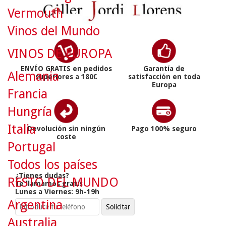
Vermouth
Vinos del Mundo
VINOS DE EUROPA
ENVÍO GRATIS en pedidos
Garantía de
Alemania
superiores a 180€
satisfacción en toda
Europa
Francia
Hungría
Italia
Devolución sin ningún
Pago 100% seguro
coste
Portugal
Todos los países
¿Tienes dudas?
RESTO DEL MUNDO
Te llamamos gratis
Lunes a Viernes: 9h-19h
Argentina
Australia