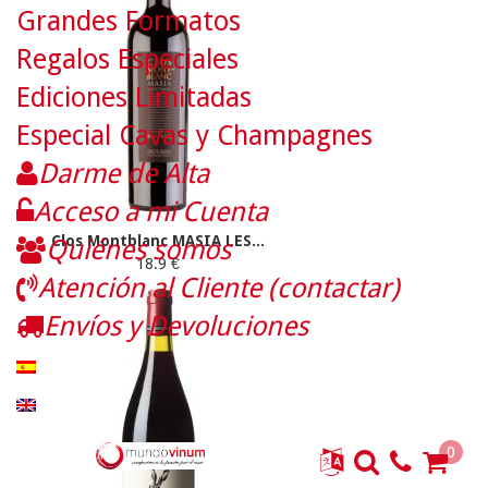
Grandes Formatos
Regalos Especiales
Ediciones Limitadas
Especial Cavas y Champagnes
Darme de Alta
Acceso a mi Cuenta
Clos Montblanc MASIA LES...
Quiénes somos
18.9 €
Atención al Cliente (contactar)
Envíos y Devoluciones
0