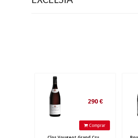
EXCELSIA
290
€
Comprar
Clos Vougeot Grand Cru...
Bou