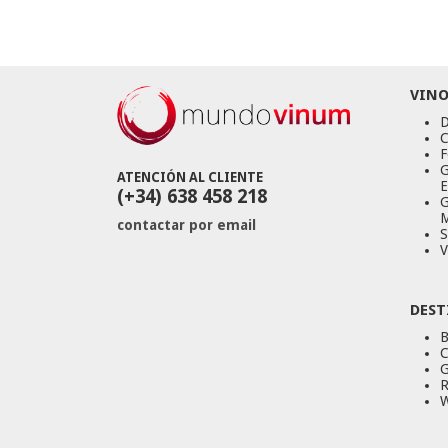
VINO
D
C
F
G
ATENCIÓN AL CLIENTE
E
(+34) 638 458 218
G
M
contactar por email
S
V
DEST
B
C
G
R
W