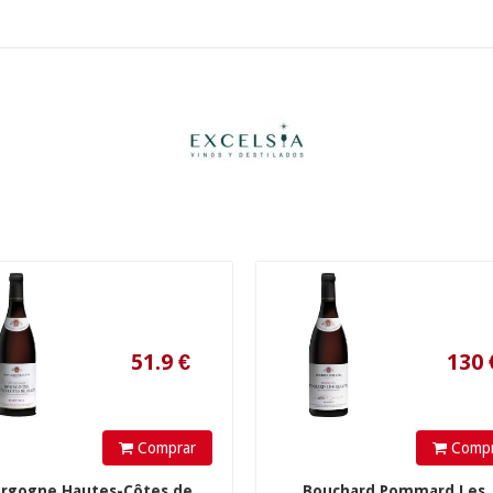
51.9
€
130
€
Comprar
Compr
rgogne Hautes-Côtes de...
Bouchard Pommard Les..