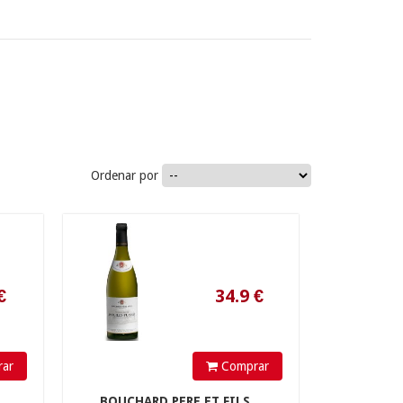
Ordenar por
34.9
€
ar
Comprar
.
BOUCHARD PERE ET FILS...