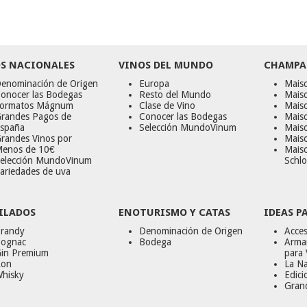
S NACIONALES
VINOS DEL MUNDO
CHAMPA
enominación de Origen
Europa
Maiso
onocer las Bodegas
Resto del Mundo
Mais
ormatos Mágnum
Clase de Vino
Mais
randes Pagos de
Conocer las Bodegas
Maiso
spaña
Selección MundoVinum
Mais
randes Vinos por
Maiso
enos de 10€
Mais
elección MundoVinum
Schlo
ariedades de uva
ILADOS
ENOTURISMO Y CATAS
IDEAS P
randy
Denominación de Origen
Acces
ognac
Bodega
Armar
in Premium
para 
on
La Na
hisky
Edici
Gran