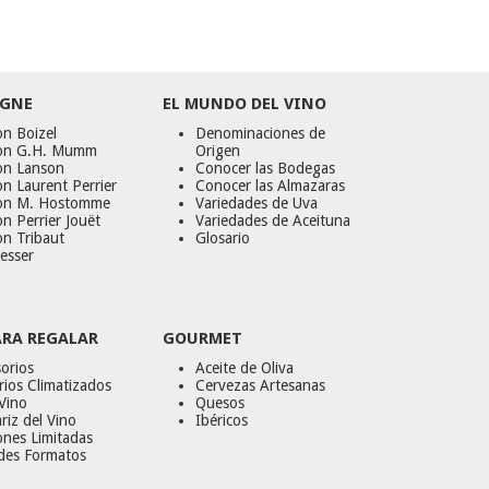
GNE
EL MUNDO DEL VINO
n Boizel
Denominaciones de
on G.H. Mumm
Origen
on Lanson
Conocer las Bodegas
n Laurent Perrier
Conocer las Almazaras
on M. Hostomme
Variedades de Uva
n Perrier Jouët
Variedades de Aceituna
on Tribaut
Glosario
esser
ARA REGALAR
GOURMET
orios
Aceite de Oliva
ios Climatizados
Cervezas Artesanas
Vino
Quesos
riz del Vino
Ibéricos
ones Limitadas
des Formatos