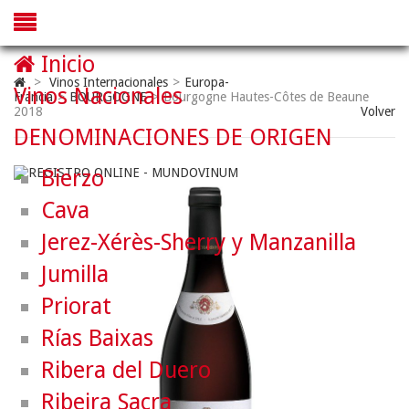
Inicio
>
Vinos Internacionales
>
Europa-
Vinos Nacionales
Francia
>
BOURGOGNE
>
Bourgogne Hautes-Côtes de Beaune
2018
Volver
DENOMINACIONES DE ORIGEN
Bierzo
Cava
Jerez-Xérès-Sherry y Manzanilla
Jumilla
Priorat
Rías Baixas
Ribera del Duero
Ribeira Sacra