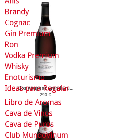
Anís
Brandy
Cognac
Gin Premium
Ron
Vodka Premium
Whisky
Enoturismo
Ideas para Regalar
Clos Vougeot Grand Cru...
290 €
Libro de Aromas
Cava de Vinos
Cava de Puros
Club MundoVinum