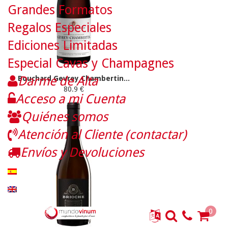
Grandes Formatos
Regalos Especiales
Ediciones Limitadas
Especial Cavas y Champagnes
Darme de Alta
Bouchard Gevrey Chambertin...
80.9 €
Acceso a mi Cuenta
Quiénes somos
Atención al Cliente (contactar)
Envíos y Devoluciones
0