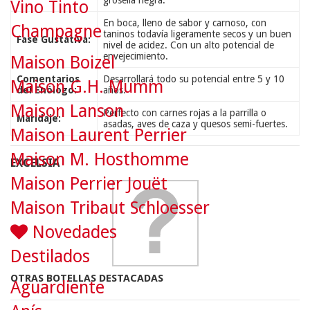
grosella negra.
Vino Tinto
En boca, lleno de sabor y carnoso, con
Champagne
taninos todavía ligeramente secos y un buen
Fase Gustativa:
nivel de acidez. Con un alto potencial de
envejecimiento.
Maison Boizel
Comentarios
Desarrollará todo su potencial entre 5 y 10
Maison G.H. Mumm
del Enólogo:
años.
Maison Lanson
Perfecto con carnes rojas a la parrilla o
Maridaje:
asadas, aves de caza y quesos semi-fuertes.
Maison Laurent Perrier
Maison M. Hosthomme
EXCELSIA
Maison Perrier Jouët
Maison Tribaut Schloesser
Novedades
Destilados
OTRAS BOTELLAS DESTACADAS
Aguardiente