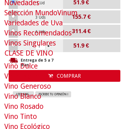
Novedades
51.9
€
1 Ud
Selección MundoVinum
155.7
€
3 Uds
Variedades de Uva
311.4
€
Vinos Recomendados
6 Uds
Vinos Singulares
51.9
€
CLASE DE VINO
Entrega de 5 a 7
Vino Dulce
días.
Vino Espumoso
COMPRAR
Vino Generoso
Vino Blanco
LEER MAS...
ESCRIBE TU OPINIÓN !
Vino Rosado
Vino Tinto
Vino Ecológico