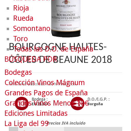
Rioja
Rueda
Somontano
Toro
BOURGOGNE HAUTES-
Todas las D.O. de España
BÚSQUEDA POR
CÔTES DE BEAUNE 2018
Bodegas
Colección Vinos Mágnum
Vino tinto elaborado 100% Pinot noir.
Grandes Pagos de España
Bodega :
D.O./I.G.P. :
Grandes Vinos Menos 10€
EXCELSIA
Borgoña
Ediciones Limitadas
La Liga del 99
Precios IVA incluido