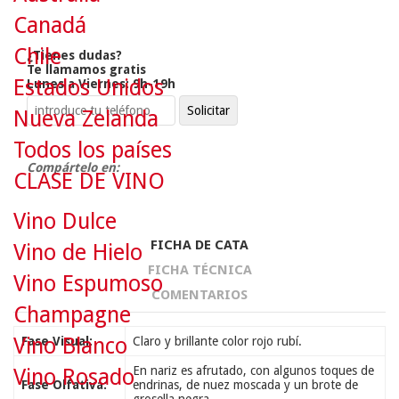
Canadá
Chile
¿Tienes dudas?
Te llamamos gratis
Estados Unidos
Lunes a Viernes: 9h-19h
Nueva Zelanda
Todos los países
Compártelo en:
CLASE DE VINO
Vino Dulce
FICHA DE CATA
Vino de Hielo
FICHA TÉCNICA
Vino Espumoso
COMENTARIOS
Champagne
Vino Blanco
Fase Visual:
Claro y brillante color rojo rubí.
En nariz es afrutado, con algunos toques de
Vino Rosado
Fase Olfativa:
endrinas, de nuez moscada y un brote de