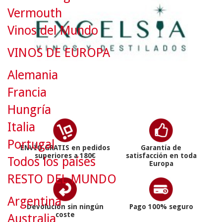
Vermouth
Vinos del Mundo
VINOS DE EUROPA
Alemania
Francia
Hungría
Italia
Portugal
ENVÍO GRATIS en pedidos
Garantía de
superiores a 180€
satisfacción en toda
Todos los países
Europa
RESTO DEL MUNDO
Argentina
Devolución sin ningún
Pago 100% seguro
coste
Australia