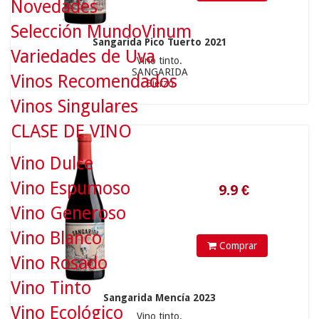
Novedades
Selección MundoVinum
Sangarida Pico Tuerto 2021
Variedades de Uva
Vino tinto.
SANGARIDA
Vinos Recomendados
Bierzo
Vinos Singulares
9.9
€
CLASE DE VINO
Vino Dulce
Vino Espumoso
Vino Generoso
Vino Blanco
Comprar
Vino Rosado
Vino Tinto
Sangarida Mencía 2023
Vino Ecológico
Vino tinto.