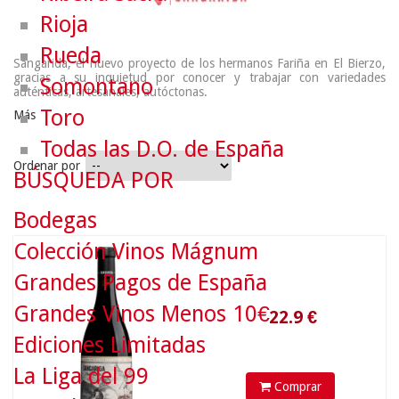
Rioja
Rueda
Sangarida, el nuevo proyecto de los hermanos Fariña en El Bierzo,
gracias a su inquietud por conocer y trabajar con variedades
Somontano
auténticas, artesanales, autóctonas.
Toro
Más
Todas las D.O. de España
Ordenar por
BÚSQUEDA POR
Bodegas
Colección Vinos Mágnum
22.9
€
Grandes Pagos de España
Grandes Vinos Menos 10€
Ediciones Limitadas
La Liga del 99
Comprar