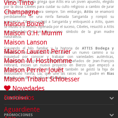
Vino Tinto
Cuenta la mitología griega que Attis era un joven apuesto, elegido
por la diosa Cibeles para cuidar su culto religioso a cambio de jurar
Champagne
castidad y celibato para siempre. Sin embargo,
Attis
se enamoró
perdidamente de una ninfa llamada Sangarida y rompió su
juramento. Cibeles castigó a Sangarida y enloqueció a Attis, quien
Maison Boizel
se mutiló a sí mismo. Apenada por el suceso, Cibeles, resucitó a Attis
Maison G.H. Mumm
convirtiéndolo en un pino como símbolo de la gran madre
naturaleza.
Maison Lanson
Siguiendo el hilo familiar y la historia de
ATTIS Bodega y
Maison Laurent Perrier
Viñedos
, los hermanos Fariña abren un nuevo camino a su
inquietud por conocer y trabajar con variedades auténticas,
Maison M. Hosthomme
artesanales, autóctonas. Siempre acompañados de Jean-François
Hébrard, inician un nuevo proyecto en Bierzo que empezó a
Maison Perrier Jouët
gestarse en 2019, año en el que también se gestó la hija de
Robustiano Fariña, Lía, que une las raíces de su padre en
Rías
Maison Tribaut Schloesser
Baixas
y las de su madre en
El Bierzo
.
Novedades
Destilados
CONÓCENOS
Aguardiente
PROMOCIONES