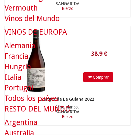
SANGARIDA
Vermouth
Bierzo
38.9
€
Vinos del Mundo
VINOS DE EUROPA
Alemania
Francia
Hungría
Italia
Comprar
Portugal
Todos los países
Sangarida La Guiana 2022
RESTO DEL MUNDO
Vino blanco.
38.9
€
SANGARIDA
Bierzo
Argentina
Australia