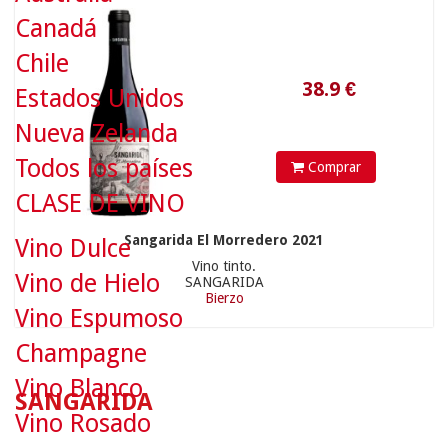
Canadá
Chile
Estados Unidos
Nueva Zelanda
Todos los países
Comprar
CLASE DE VINO
Sangarida El Morredero 2021
Vino Dulce
Vino tinto.
Vino de Hielo
SANGARIDA
Bierzo
Vino Espumoso
Champagne
Vino Blanco
SANGARIDA
Vino Rosado