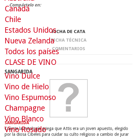
Compártelo en:
Canadá
Chile
Estados Unidos
FICHA DE CATA
Nueva Zelanda
FICHA TÉCNICA
COMENTARIOS
Todos los países
CLASE DE VINO
SANGARIDA
Vino Dulce
Vino de Hielo
Vino Espumoso
Champagne
Vino Blanco
SANGARIDA
Vino Rosado
Cuenta la mitología griega que Attis era un joven apuesto, elegido
por la diosa Cibeles para cuidar su culto religioso a cambio de jurar