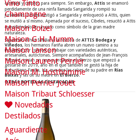
Vino Tinto
castidad y celibato para siempre. Sin embargo,
Attis
se enamoró
perdidamente de una ninfa llamada Sangarida y rompió su
Champagne
juramento. Cibeles castigó a Sangarida y enloqueció a Attis, quien
se mutiló a sí mismo. Apenada por el suceso, Cibeles, resucitó a Attis
Maison Boizel
convirtiéndolo en un pino como símbolo de la gran madre
naturaleza.
Maison G.H. Mumm
Siguiendo el hilo familiar y la historia de
ATTIS Bodega y
Viñedos
, los hermanos Fariña abren un nuevo camino a su
Maison Lanson
inquietud por conocer y trabajar con variedades auténticas,
artesanales, autóctonas. Siempre acompañados de Jean-François
Maison Laurent Perrier
Hébrard, inician un nuevo proyecto en Bierzo que empezó a
gestarse en 2019, año en el que también se gestó la hija de
Robustiano Fariña, Lía, que une las raíces de su padre en
Rías
Maison M. Hosthomme
Baixas
y las de su madre en
El Bierzo
.
Maison Perrier Jouët
OTRAS BOTELLAS DESTACADAS
Maison Tribaut Schloesser
Novedades
Destilados
Aguardiente