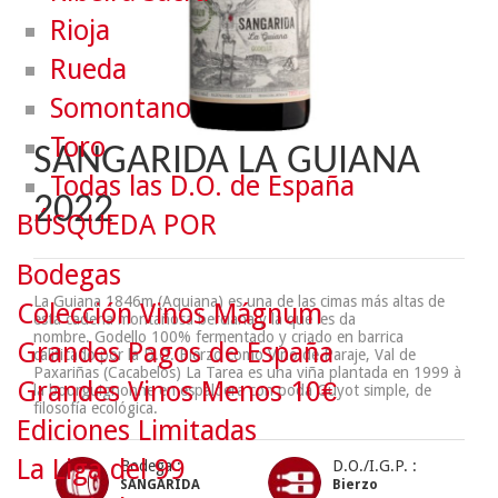
Rioja
Rueda
Somontano
Toro
SANGARIDA LA GUIANA
Todas las D.O. de España
2022
BÚSQUEDA POR
Bodegas
La Guiana 1846m (Aquiana) es una de las cimas más altas de
Colección Vinos Mágnum
esta cadena montañosa berciana y la que les da
nombre. Godello 100% fermentado y criado en barrica
Grandes Pagos de España
calificado por la D.O. Bierzo como Vino de Paraje, Val de
Paxariñas (Cacabelos) La Tarea es una viña plantada en 1999 à
Grandes Vinos Menos 10€
la bourguignonne en espaldera con poda Guyot simple, de
filosofía ecológica.
Ediciones Limitadas
La Liga del 99
Bodega :
D.O./I.G.P. :
SANGARIDA
Bierzo