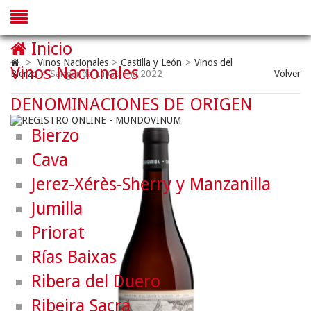
Inicio
>
Vinos Nacionales
>
Castilla y León
>
Vinos del
Vinos Nacionales
Bierzo
>
Sangarida La Guiana 2022
Volver
DENOMINACIONES DE ORIGEN
Bierzo
Cava
Jerez-Xérès-Sherry y Manzanilla
Jumilla
Priorat
Rías Baixas
Ribera del Duero
Ribeira Sacra