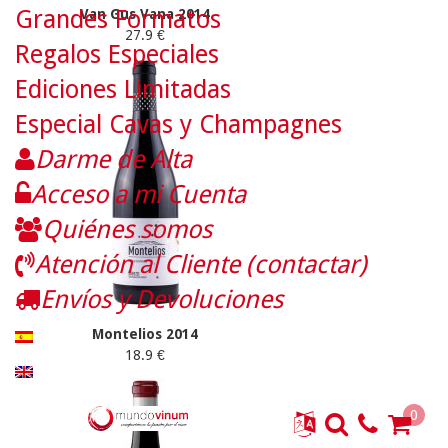
Grandes Formatos
Van Gus Vana 2014
27.9 €
Regalos Especiales
Ediciones Limitadas
Especial Cavas y Champagnes
Darme de Alta
Acceso a mi Cuenta
Quiénes somos
Atención al Cliente (contactar)
Envíos y Devoluciones
Montelios 2014
18.9 €
0