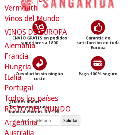
Vermouth
Vinos del Mundo
VINOS DE EUROPA
ENVÍO GRATIS en pedidos
Garantía de
superiores a 180€
satisfacción en toda
Alemania
Europa
Francia
Hungría
Devolución sin ningún
Pago 100% seguro
Italia
coste
Portugal
Todos los países
¿Tienes dudas?
Te llamamos gratis
RESTO DEL MUNDO
Lunes a Viernes: 9h-19h
Argentina
Australia