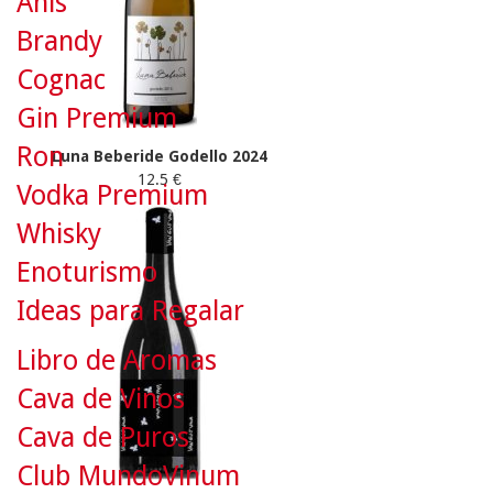
Anís
Brandy
Cognac
Gin Premium
Ron
Luna Beberide Godello 2024
12.5 €
Vodka Premium
Whisky
Enoturismo
Ideas para Regalar
Libro de Aromas
Cava de Vinos
Cava de Puros
Club MundoVinum