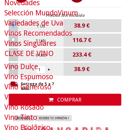
Novedades
Selección MundoVinum
Precios IVA incluido
Variedades de Uva
38.9
€
1 Ud
Vinos Recomendados
116.7
€
3 Uds
Vinos Singulares
CLASE DE VINO
233.4
€
6 Uds
Vino Dulce
38.9
€
Vino Espumoso
Entrega de 5 a 7
Vino Generoso
días.
Vino Blanco
COMPRAR
Vino Rosado
Vino Tinto
LEER MAS...
ESCRIBE TU OPINIÓN !
Vino Ecológico