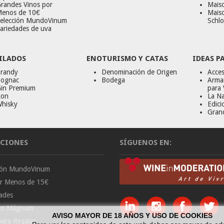
randes Vinos por
Maiso
enos de 10€
Mais
elección MundoVinum
Schlo
ariedades de uva
ILADOS
ENOTURISMO Y CATAS
IDEAS P
randy
Denominación de Origen
Acces
ognac
Bodega
Armar
in Premium
para 
on
La Na
hisky
Edici
Gran
CIONES
SÍGUENOS EN:
ción MundoVinum
or Menos de 15€
ades
to Mágnum
AVISO MAYOR DE 18 AÑOS Y USO DE COOKIES
para Regalar