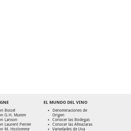
GNE
EL MUNDO DEL VINO
n Boizel
Denominaciones de
on G.H. Mumm
Origen
on Lanson
Conocer las Bodegas
n Laurent Perrier
Conocer las Almazaras
on M. Hostomme
Variedades de Uva