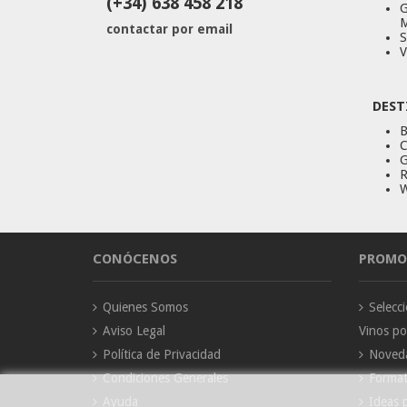
(+34) 638 458 218
G
M
contactar por email
S
V
DEST
B
C
G
R
W
CONÓCENOS
PROMO
Quienes Somos
Selec
Aviso Legal
Vinos p
Política de Privacidad
Noved
Condiciones Generales
Forma
Ayuda
Ideas 