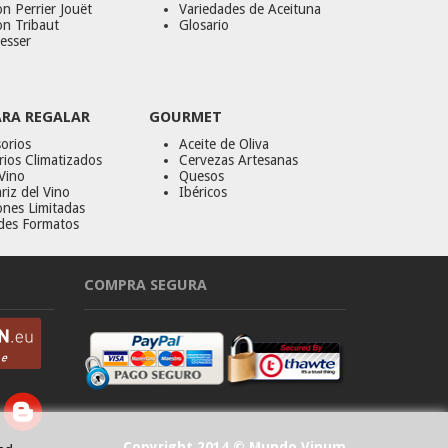
n Perrier Jouët
Variedades de Aceituna
on Tribaut
Glosario
esser
ARA REGALAR
GOURMET
orios
Aceite de Oliva
ios Climatizados
Cervezas Artesanas
Vino
Quesos
riz del Vino
Ibéricos
ones Limitadas
des Formatos
COMPRA SEGURA
Copyright 2014 © Mundo Vinum