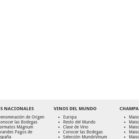
S NACIONALES
VINOS DEL MUNDO
CHAMPA
enominación de Origen
Europa
Maiso
onocer las Bodegas
Resto del Mundo
Mais
ormatos Mágnum
Clase de Vino
Mais
randes Pagos de
Conocer las Bodegas
Maiso
spaña
Selección MundoVinum
Mais