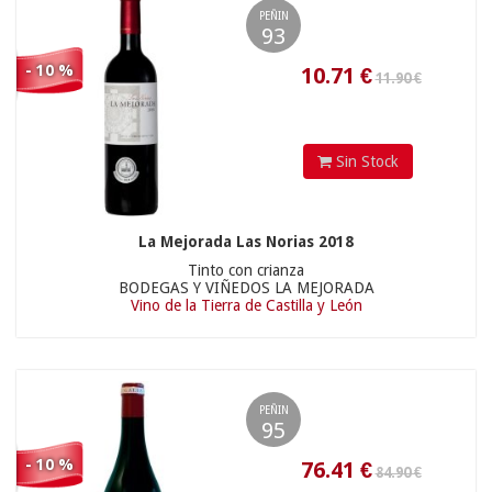
PEÑIN
93
- 10 %
Sin Stock
La Mejorada Las Norias 2018
13.95
€
Tinto con crianza
10.90 €
BODEGAS Y VIÑEDOS LA MEJORADA
Vino de la Tierra de Castilla y León
PEÑIN
95
- 10 %