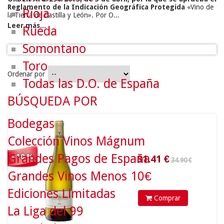
Reglamento de la Indicación Geográfica Protegida
«Vino de
Rioja
la Tierra de Castilla y León». Por O...
Leer más...
Rueda
Somontano
Toro
Ordenar por
Todas las D.O. de España
34.90 €
BÚSQUEDA POR
Bodegas
31.41
€
Colección Vinos Mágnum
Grandes Pagos de España
- 10 %
Grandes Vinos Menos 10€
Ediciones Limitadas
Comprar
La Liga del 99