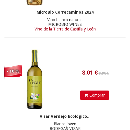
MicroBio Correcaminos 2024
Vino blanco natural.
MICROBIO WINES
Vino de la Tierra de Castilla y León
- 10 %
33.90 €
66.6
€
Comprar
1 und »
0,00 €
3 und »
Vizar Verdejo Ecológico...
Blanco joven
BODEGAS VIZAR