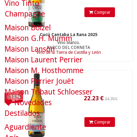
Vino Tinto
Champagne
Comprar
Maison Boizel
22.23
€
Cucú Cantaba La Rana 2025
Maison G.H. Mumm
Vino blanco.
Maison Lanson
BARCO DEL CORNETA
Vino de la Tierra de Castilla y León
14.50 €
Maison Laurent Perrier
Maison M. Hosthomme
Maison Perrier Jouët
Maison Tribaut Schloesser
- 10 %
Novedades
Destilados
Comprar
Aguardiente
13.05
€