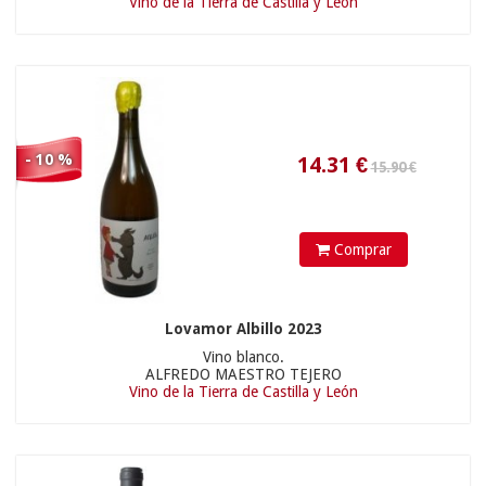
Vino de la Tierra de Castilla y León
8.95
€
26.90 €
- 10 %
Comprar
Lovamor Albillo 2023
Vino blanco.
30.51
€
ALFREDO MAESTRO TEJERO
Vino de la Tierra de Castilla y León
16.50 €