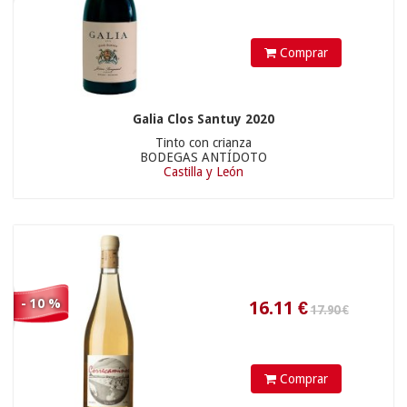
Comprar
7.15
€
85.90 €
Galia Clos Santuy 2020
Tinto con crianza
BODEGAS ANTÍDOTO
Castilla y León
- 10 %
54.90 €
Comprar
184.5
€