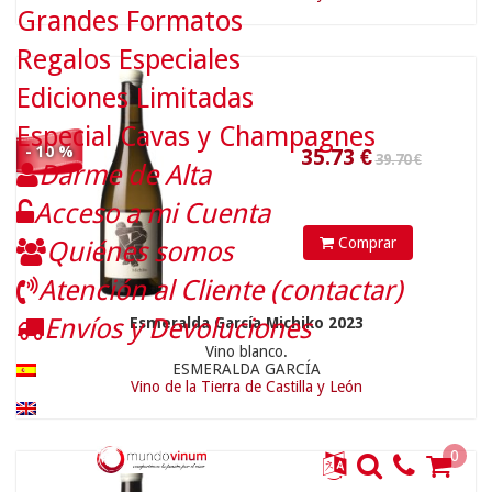
Grandes Formatos
Regalos Especiales
Ediciones Limitadas
Especial Cavas y Champagnes
- 10 %
Darme de Alta
35.73
€
21.90 €
Acceso a mi Cuenta
Comprar
Quiénes somos
Atención al Cliente (contactar)
Envíos y Devoluciones
Esmeralda García Michiko 2023
Vino blanco.
ESMERALDA GARCÍA
Vino de la Tierra de Castilla y León
0