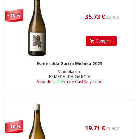
28.90 €
19.71
€
- 10 %
Comprar
Esmeralda García Michika 2023
Vino blanco.
ESMERALDA GARCÍA
Vino de la Tierra de Castilla y León
26.90 €
26.01
€
- 10 %