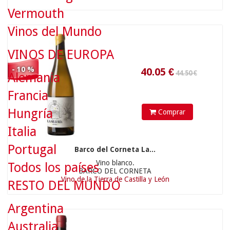
40.05
€
Vermouth
Vinos del Mundo
VINOS DE EUROPA
- 10 %
Alemania
Francia
36.70 €
Hungría
Comprar
Italia
Portugal
Barco del Corneta La...
Vino blanco.
Todos los países
33.03
€
BARCO DEL CORNETA
Vino de la Tierra de Castilla y León
RESTO DEL MUNDO
Argentina
Australia