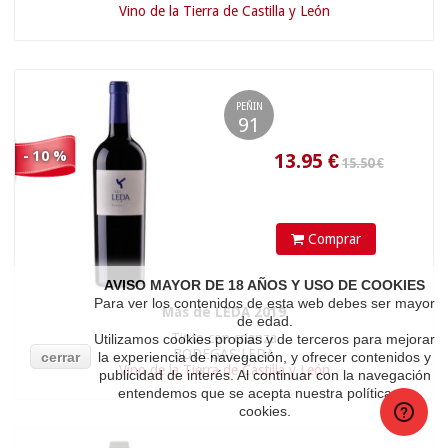
Vino de la Tierra de Castilla y León
13.90 €
PEÑIN
91
- 10 %
9.81
€
Comprar
AVISO MAYOR DE 18 AÑOS Y USO DE COOKIES
Para ver los contenidos de esta web debes ser mayor
Más de LEDA 2019
de edad.
Tinto con crianza
Utilizamos cookies propias y de terceros para mejorar
BODEGAS LEDA
cerrar
la experiencia de navegación, y ofrecer contenidos y
Vino de la Tierra de Castilla y León
publicidad de interés. Al continuar con la navegación
entendemos que se acepta nuestra política de
20.50 €
cookies.