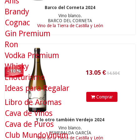
Anís
Barco del Corneta 2024
39.70 €
Brandy
Vino blanco.
BARCO DEL CORNETA
Cognac
Vino de la Tierra de Castilla y León
Gin Premium
Ron
Vodka Premium
Whisky
- 10 %
Enoturismo
Ideas para Regalar
35.73
€
Comprar
Libro de Aromas
39.70 €
Cava de Vinos
Y lo otro también Verdejo 2024
Cava de Puros
Vino blanco.
ESMERALDA GARCÍA
Club MundoVinum
Vino de la Tierra de Castilla y León