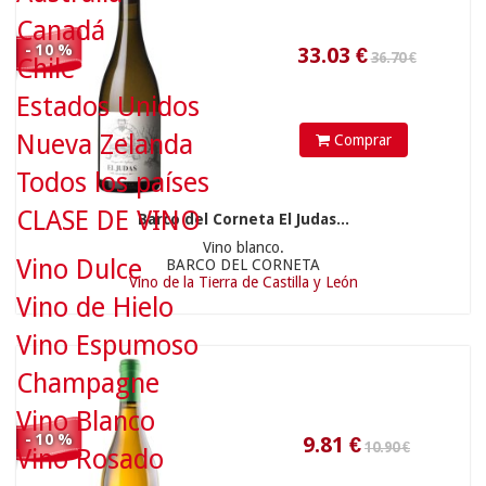
Canadá
10.90 €
- 10 %
Chile
Estados Unidos
Nueva Zelanda
Comprar
Todos los países
CLASE DE VINO
Barco del Corneta El Judas...
9.81
€
Vino blanco.
Vino Dulce
BARCO DEL CORNETA
Vino de la Tierra de Castilla y León
Vino de Hielo
Vino Espumoso
24.70 €
Champagne
Vino Blanco
- 10 %
Vino Rosado