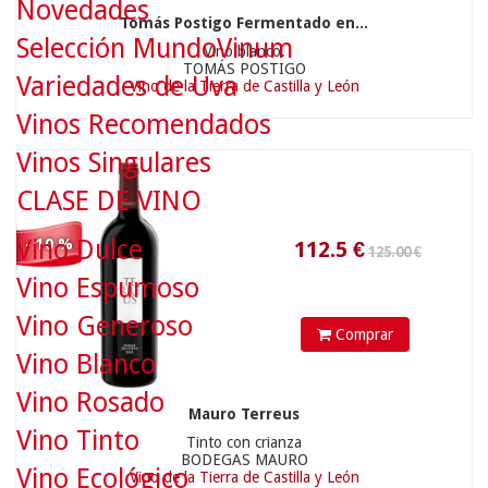
Novedades
Tomás Postigo Fermentado en...
125.00 €
Selección MundoVinum
Vino blanco.
TOMÁS POSTIGO
Variedades de Uva
Vino de la Tierra de Castilla y León
Vinos Recomendados
112.5
€
Vinos Singulares
CLASE DE VINO
Vino Dulce
- 10 %
Vino Espumoso
Vino Generoso
Comprar
Vino Blanco
44.50 €
Vino Rosado
Mauro Terreus
Vino Tinto
Tinto con crianza
BODEGAS MAURO
Vino Ecológico
Vino de la Tierra de Castilla y León