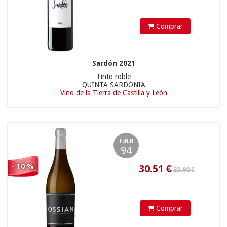
Comprar
24.21
€
Sardón 2021
39.50 €
Tinto roble
QUINTA SARDONIA
Vino de la Tierra de Castilla y León
PEÑIN
94
- 10 %
Comprar
14.85
€
18.05 €