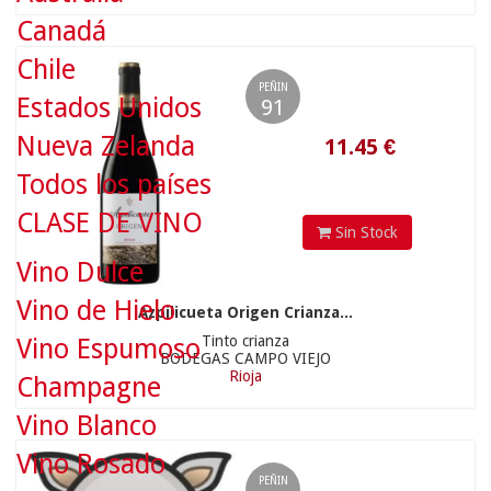
Canadá
Chile
PEÑIN
Estados Unidos
91
Nueva Zelanda
Todos los países
CLASE DE VINO
Sin Stock
Vino Dulce
Vino de Hielo
19.8
€
Azpilicueta Origen Crianza...
Tinto crianza
Vino Espumoso
BODEGAS CAMPO VIEJO
Rioja
Champagne
Vino Blanco
Vino Rosado
PEÑIN