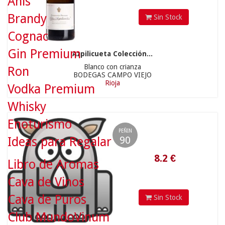
Anís
Brandy
Sin Stock
8.2
€
Cognac
Gin Premium
Azpilicueta Colección...
Blanco con crianza
Ron
BODEGAS CAMPO VIEJO
Rioja
Vodka Premium
Whisky
Enoturismo
PEÑIN
90
Ideas para Regalar
Libro de Aromas
Cava de Vinos
12.5
€
Cava de Puros
Sin Stock
Club MundoVinum