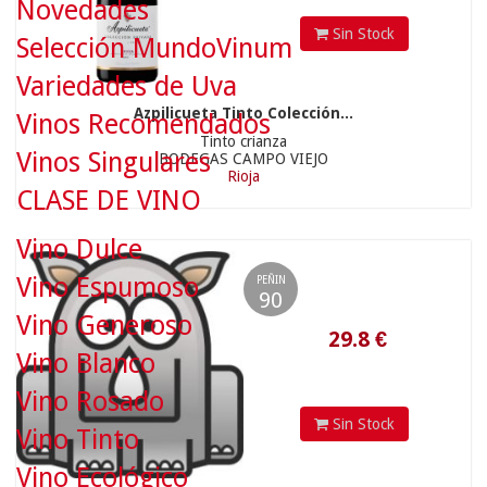
Novedades
Sin Stock
Selección MundoVinum
Variedades de Uva
Azpilicueta Tinto Colección...
Vinos Recomendados
Tinto crianza
Vinos Singulares
BODEGAS CAMPO VIEJO
Rioja
CLASE DE VINO
29.8
€
Vino Dulce
Vino Espumoso
PEÑIN
90
Vino Generoso
Vino Blanco
Vino Rosado
Sin Stock
Vino Tinto
Vino Ecológico