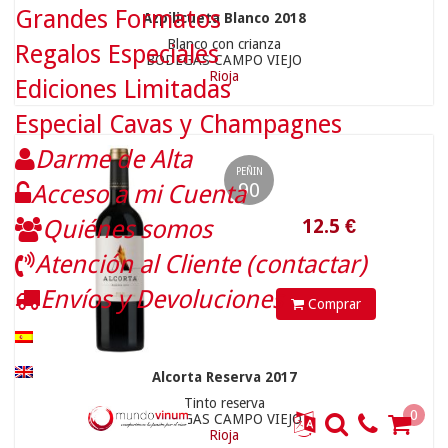
Grandes Formatos
Azpilicueta Blanco 2018
Blanco con crianza
Regalos Especiales
BODEGAS CAMPO VIEJO
Rioja
Ediciones Limitadas
Especial Cavas y Champagnes
Darme de Alta
PEÑIN
90
Acceso a mi Cuenta
Quiénes somos
6.9
€
Atención al Cliente (contactar)
Envíos y Devoluciones
Comprar
Alcorta Reserva 2017
Tinto reserva
0
BODEGAS CAMPO VIEJO
Rioja