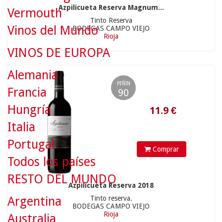
Azpilicueta Reserva Magnum...
Vermouth
Tinto Reserva
Vinos del Mundo
BODEGAS CAMPO VIEJO
Rioja
11.9
€
VINOS DE EUROPA
Alemania
PEÑIN
Francia
90
Hungría
Italia
Portugal
Comprar
Todos los países
RESTO DEL MUNDO
Azpilicueta Reserva 2018
Argentina
Tinto reserva.
11.45
€
BODEGAS CAMPO VIEJO
Rioja
Australia