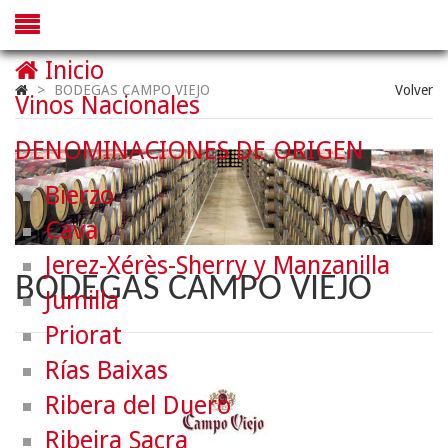
Inicio
>
BODEGAS CAMPO VIEJO
Volver
Vinos Nacionales
DENOMINACIONES DE ORIGEN
Bierzo
Cava
Jerez-Xérès-Sherry y Manzanilla
BODEGAS CAMPO VIEJO
Jumilla
Priorat
Rías Baixas
Ribera del Duero
Ribeira Sacra