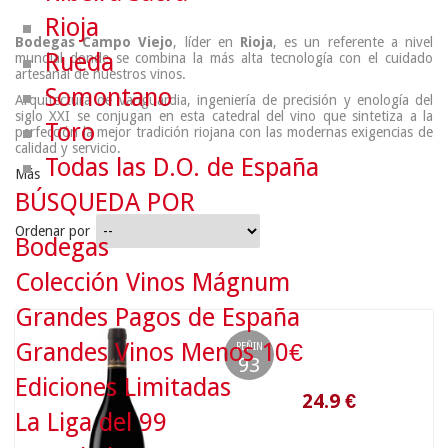
Rioja
Bodegas Campo Viejo
, líder en
Rioja
, es un referente a nivel
Rueda
mundial donde se combina la más alta tecnología con el cuidado
artesanal de nuestros vinos.
Somontano
Arquitectura de vanguardia, ingeniería de precisión y enología del
siglo XXI se conjugan en esta catedral del vino que sintetiza a la
Toro
perfección la mejor tradición riojana con las modernas exigencias de
calidad y servicio.
Todas las D.O. de España
Más
BÚSQUEDA POR
Ordenar por
Bodegas
Colección Vinos Mágnum
Grandes Pagos de España
24.9
€
Grandes Vinos Menos 10€
PEÑIN
93
Ediciones Limitadas
La Liga del 99