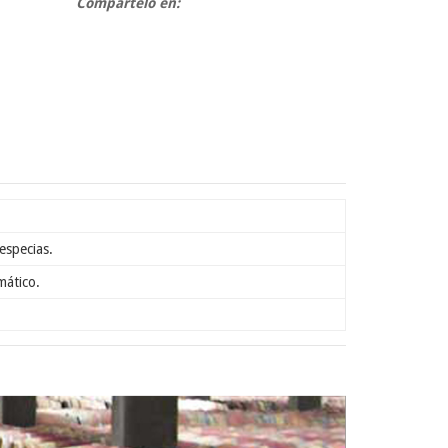
Compártelo en:
.
especias.
mático.