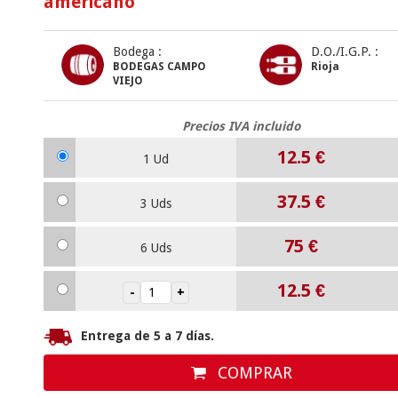
americano
Bodega :
D.O./I.G.P. :
BODEGAS CAMPO
Rioja
VIEJO
Precios IVA incluido
12.5
€
1 Ud
37.5
€
3 Uds
75
€
6 Uds
12.5
€
Entrega de 5 a 7 días.
COMPRAR