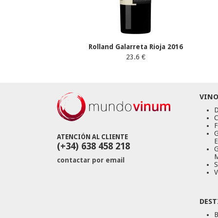
Rolland Galarreta Rioja 2016
23.6 €
VINO
D
C
F
G
ATENCIÓN AL CLIENTE
E
(+34) 638 458 218
G
M
contactar por email
S
V
DEST
B