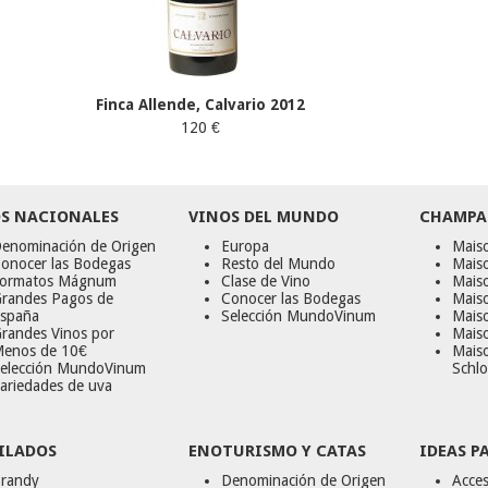
Finca Allende, Calvario 2012
120 €
S NACIONALES
VINOS DEL MUNDO
CHAMPA
enominación de Origen
Europa
Maiso
onocer las Bodegas
Resto del Mundo
Mais
ormatos Mágnum
Clase de Vino
Mais
randes Pagos de
Conocer las Bodegas
Maiso
spaña
Selección MundoVinum
Mais
randes Vinos por
Maiso
enos de 10€
Mais
elección MundoVinum
Schlo
ariedades de uva
ILADOS
ENOTURISMO Y CATAS
IDEAS P
randy
Denominación de Origen
Acces