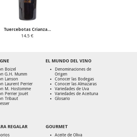
Tuercebotas Crianza...
14.5 €
GNE
EL MUNDO DEL VINO
n Boizel
Denominaciones de
on G.H. Mumm
Origen
on Lanson
Conocer las Bodegas
n Laurent Perrier
Conocer las Almazaras
on M. Hostomme
Variedades de Uva
n Perrier Jouët
Variedades de Aceituna
on Tribaut
Glosario
esser
ARA REGALAR
GOURMET
orios
Aceite de Oliva