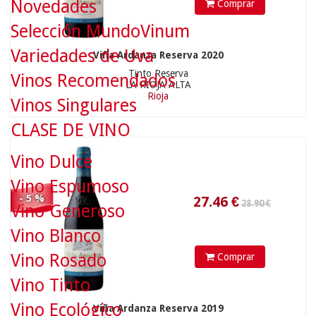
Novedades
Comprar
Selección MundoVinum
Variedades de Uva
Viña Ardanza Reserva 2020
28.90 €
Tinto Reserva
Vinos Recomendados
LA RIOJA ALTA
Rioja
Vinos Singulares
27.46
€
CLASE DE VINO
Vino Dulce
Vino Espumoso
- 5 %
Vino Generoso
Vino Blanco
Vino Rosado
Comprar
39.90 €
Vino Tinto
Vino Ecológico
Viña Ardanza Reserva 2019