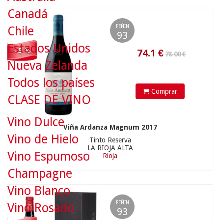
Canadá
PEÑIN
Chile
93
390.00 €
Estados Unidos
- 5 %
Nueva Zelanda
Todos los países
Comprar
CLASE DE VINO
Vino Dulce
Viña Ardanza Magnum 2017
370.5
€
Vino de Hielo
Tinto Reserva
LA RIOJA ALTA
Vino Espumoso
Rioja
Champagne
36.90 €
Vino Blanco
PEÑIN
Vino Rosado
93