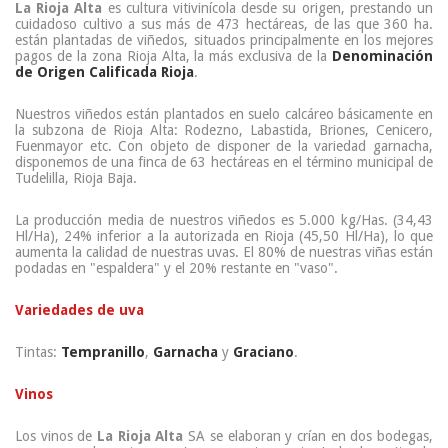
La Rioja Alta
es cultura vitivinícola desde su origen, prestando un
cuidadoso cultivo a sus más de 473 hectáreas, de las que 360 ha.
están plantadas de viñedos, situados principalmente en los mejores
pagos de la zona Rioja Alta, la más exclusiva de la
Denominación
de Origen Calificada Rioja
.
Nuestros viñedos están plantados en suelo calcáreo básicamente en
la subzona de Rioja Alta: Rodezno, Labastida, Briones, Cenicero,
Fuenmayor etc. Con objeto de disponer de la variedad garnacha,
disponemos de una finca de 63 hectáreas en el término municipal de
Tudelilla, Rioja Baja.
La producción media de nuestros viñedos es 5.000 kg/Has. (34,43
Hl/Ha), 24% inferior a la autorizada en Rioja (45,50 Hl/Ha), lo que
aumenta la calidad de nuestras uvas. El 80% de nuestras viñas están
podadas en "espaldera" y el 20% restante en "vaso".
Variedades de uva
Tintas:
Tempranillo
,
Garnacha
y
Graciano
.
Vinos
Los vinos de
La Rioja Alta
SA se elaboran y crían en dos bodegas,