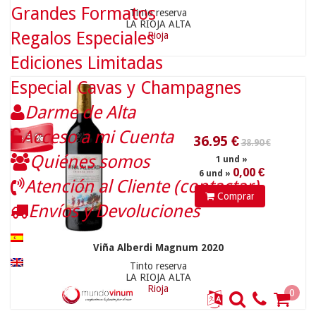
Grandes Formatos
Tinto reserva
LA RIOJA ALTA
Regalos Especiales
Rioja
Ediciones Limitadas
Especial Cavas y Champagnes
Darme de Alta
Acceso a mi Cuenta
- 5 %
81.90 €
228
€
Quiénes somos
Atención al Cliente (contactar)
Comprar
Envíos y Devoluciones
Viña Alberdi Magnum 2020
Tinto reserva
LA RIOJA ALTA
Rioja
0