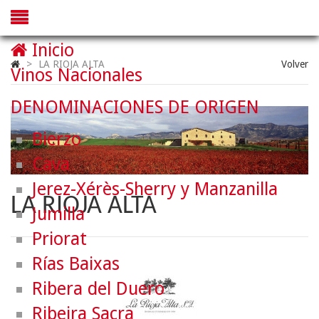
Inicio
>
LA RIOJA ALTA
Volver
Vinos Nacionales
DENOMINACIONES DE ORIGEN
Bierzo
Cava
Jerez-Xérès-Sherry y Manzanilla
LA RIOJA ALTA
Jumilla
Priorat
Rías Baixas
Ribera del Duero
Ribeira Sacra