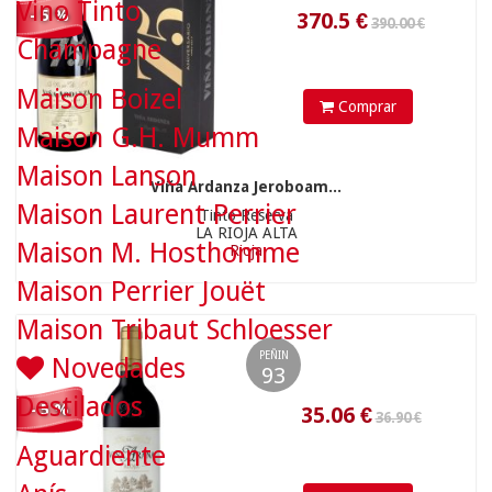
Vino Tinto
- 5 %
Champagne
Maison Boizel
Comprar
Maison G.H. Mumm
35.06
€
Maison Lanson
Viña Ardanza Jeroboam...
Maison Laurent Perrier
Tinto Reserva
LA RIOJA ALTA
Maison M. Hosthomme
18.90 €
Rioja
Maison Perrier Jouët
Maison Tribaut Schloesser
PEÑIN
Novedades
93
Destilados
- 5 %
Aguardiente