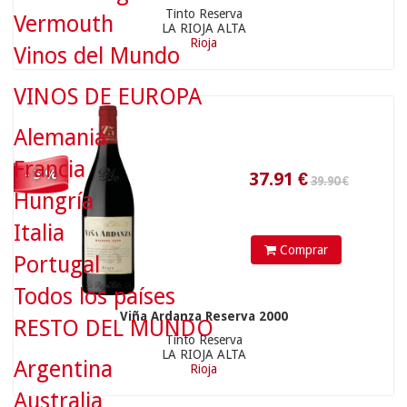
Tinto Reserva
Vermouth
LA RIOJA ALTA
Rioja
37.91
€
Vinos del Mundo
VINOS DE EUROPA
Alemania
Francia
- 5 %
Hungría
78.00 €
Italia
Comprar
Portugal
Todos los países
Viña Ardanza Reserva 2000
RESTO DEL MUNDO
Tinto Reserva
74.1
€
LA RIOJA ALTA
Argentina
Rioja
Australia