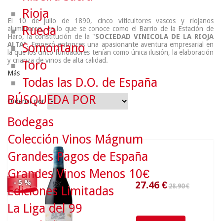
Rioja
El 10 de julio de 1890, cinco viticultores vascos y riojanos
Rueda
alumbraron, en lo que se conoce como el Barrio de la Estación de
Haro, la constitución de la "
SOCIEDAD VINICOLA DE LA RIOJA
ALTA
". Empezó entonces una apasionante aventura empresarial en
Somontano
la que los cinco fundadores tenían como única ilusión, la elaboración
y crianza de vinos de alta calidad.
Toro
Más
Todas las D.O. de España
BÚSQUEDA POR
Ordenar por
28.90 €
Bodegas
Colección Vinos Mágnum
27.46
€
Grandes Pagos de España
Grandes Vinos Menos 10€
- 5 %
Ediciones Limitadas
La Liga del 99