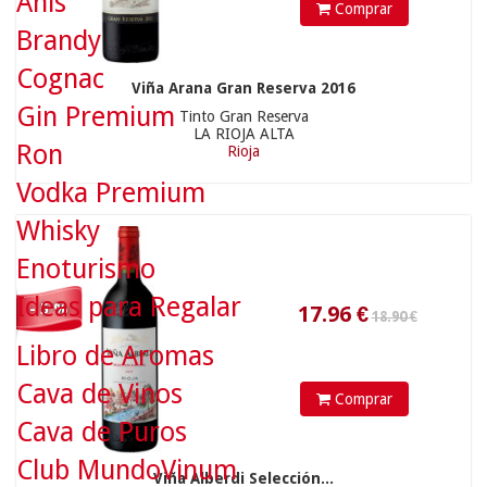
Anís
Comprar
17.96
€
Brandy
Cognac
38.90 €
Viña Arana Gran Reserva 2016
Gin Premium
Tinto Gran Reserva
LA RIOJA ALTA
Ron
Rioja
Vodka Premium
Whisky
Enoturismo
Ideas para Regalar
- 5 %
Libro de Aromas
36.95
€
Cava de Vinos
Comprar
240.00 €
1 und »
0,00 €
6 und »
Cava de Puros
Club MundoVinum
Viña Alberdi Selección...