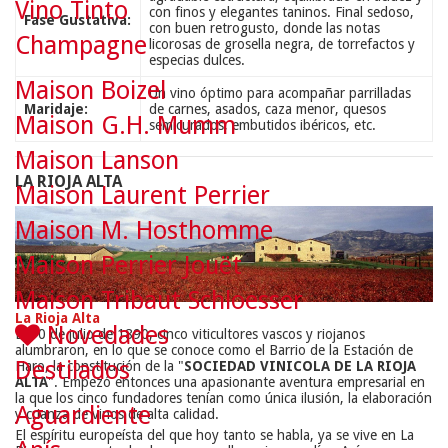
Vino Tinto
con finos y elegantes taninos. Final sedoso,
Fase Gustativa:
con buen retrogusto, donde las notas
Champagne
licorosas de grosella negra, de torrefactos y
especias dulces.
Maison Boizel
Un vino óptimo para acompañar parrilladas
Maridaje:
de carnes, asados, caza menor, quesos
Maison G.H. Mumm
semicurados, embutidos ibéricos, etc.
Maison Lanson
LA RIOJA ALTA
Maison Laurent Perrier
Maison M. Hosthomme
Maison Perrier Jouët
Maison Tribaut Schloesser
La Rioja Alta
Novedades
El 10 de julio de 1890, cinco viticultores vascos y riojanos
alumbraron, en lo que se conoce como el Barrio de la Estación de
Destilados
Haro, la constitución de la "
SOCIEDAD VINICOLA DE LA RIOJA
ALTA
". Empezó entonces una apasionante aventura empresarial en
la que los cinco fundadores tenían como única ilusión, la elaboración
Aguardiente
y crianza de vinos de alta calidad.
El espíritu europeísta del que hoy tanto se habla, ya se vive en La