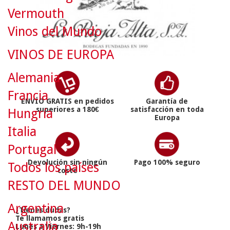
Vermouth
Vinos del Mundo
VINOS DE EUROPA
Alemania
Francia
ENVÍO GRATIS en pedidos
Garantía de
superiores a 180€
satisfacción en toda
Hungría
Europa
Italia
Portugal
Devolución sin ningún
Pago 100% seguro
Todos los países
coste
RESTO DEL MUNDO
Argentina
¿Tienes dudas?
Te llamamos gratis
Australia
Lunes a Viernes: 9h-19h