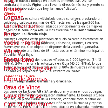
Anís
Rioja y en nuestra bodega en aquellos primeros días. Así, se
contrata al francés
Vigier
para llevar la dirección técnica y pronto se
Brandy
domina la elaboración que hoy llamamos "clásica".
Viñedo
Cognac
La Rioja Alta
es cultura vitivinícola desde su origen, prestando un
cuidadoso cultivo a sus más de 473 hectáreas, de las que 360 ha.
Gin Premium
están plantadas de viñedos, situados principalmente en los mejores
pagos de la zona Rioja Alta, la más exclusiva de la
Denominación
Ron
de Origen Calificada Rioja
.
Nuestros viñedos están plantados en suelo calcáreo básicamente en
Vodka Premium
la subzona de Rioja Alta: Rodezno, Labastida, Briones, Cenicero,
Fuenmayor etc. Con objeto de disponer de la variedad garnacha,
Whisky
disponemos de una finca de 63 hectáreas en el término municipal de
Tudelilla, Rioja Baja.
Enoturismo
La producción media de nuestros viñedos es 5.000 kg/Has. (34,43
Hl/Ha), 24% inferior a la autorizada en Rioja (45,50 Hl/Ha), lo que
Ideas para Regalar
aumenta la calidad de nuestras uvas. El 80% de nuestras viñas están
podadas en "espaldera" y el 20% restante en "vaso".
Variedades de uva
Libro de Aromas
Tintas:
Tempranillo
,
Garnacha
y
Graciano
.
Cava de Vinos
Vinos
Los vinos de
La Rioja Alta
SA se elaboran y crían en dos bodegas,
Cava de Puros
que se complementan y enriquecen mutuamente. La bodega situada
en Haro, en pleno Barrio de la Estación, contiene todo el sabor de
Club MundoVinum
una centenaria bodega riojana y es idónea para la crianza y reposo
de los vinos. Por su parte, la bodega situada en Labastida, moderna