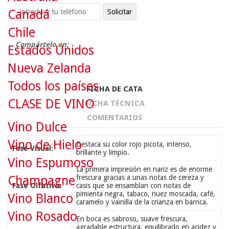
Canadá
Chile
Compártelo en:
Estados Unidos
Nueva Zelanda
Todos los países
FICHA DE CATA
CLASE DE VINO
FICHA TÉCNICA
COMENTARIOS
Vino Dulce
Vino de Hielo
Destaca su color rojo picota, intenso,
Fase Visual:
brillante y limpio.
Vino Espumoso
La primera impresión en nariz es de enorme
Champagne
frescura gracias a unas notas de cereza y
Fase Olfativa:
casis que se ensamblan con notas de
pimienta negra, tabaco, nuez moscada, café,
Vino Blanco
caramelo y vainilla de la crianza en barrica.
Vino Rosado
En boca es sabroso, suave frescura,
agradable estructura, equilibrado en acidez y