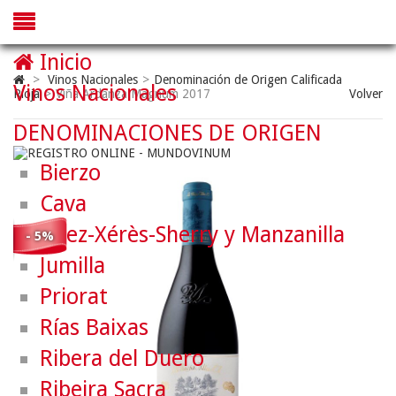
Inicio
>
Vinos Nacionales
>
Denominación de Origen Calificada
Vinos Nacionales
Rioja
>
Viña Ardanza Magnum 2017
Volver
DENOMINACIONES DE ORIGEN
Bierzo
Cava
Jerez-Xérès-Sherry y Manzanilla
- 5%
Jumilla
Priorat
Rías Baixas
Ribera del Duero
Ribeira Sacra