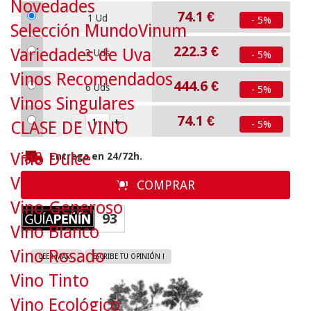
Novedades
74.1
€
1 Ud
- 5%
Selección MundoVinum
222.3
€
Variedades de Uva
3 Uds
- 5%
Vinos Recomendados
444.6
€
6 Uds
- 5%
Vinos Singulares
74.1
€
CLASE DE VINO
- 5%
Vino Dulce
Entrega en 24/72h.
Vino Espumoso
COMPRAR
Vino Generoso
93
Vino Blanco
Vino Rosado
LEER MAS...
ESCRIBE TU OPINIÓN !
Vino Tinto
Vino Ecológico