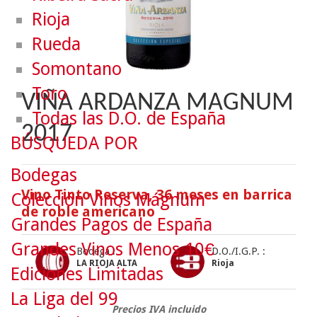
Rioja
Rueda
Somontano
Toro
VIÑA ARDANZA MAGNUM
Todas las D.O. de España
2017
BÚSQUEDA POR
Bodegas
Vino Tinto Reserva, 36 meses en barrica
Colección Vinos Mágnum
de roble americano
Grandes Pagos de España
Grandes Vinos Menos 10€
Bodega :
D.O./I.G.P. :
LA RIOJA ALTA
Rioja
Ediciones Limitadas
La Liga del 99
Precios IVA incluido