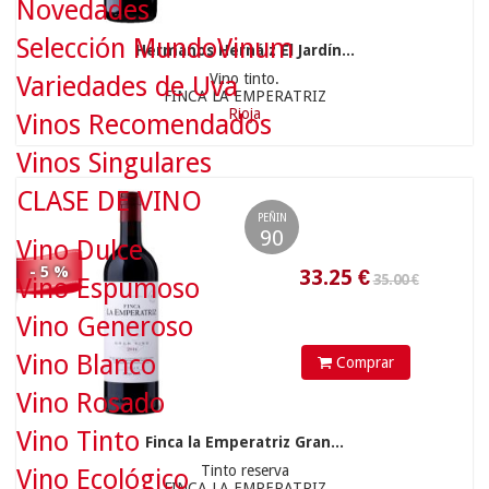
Novedades
Selección MundoVinum
Hermanos Hernáiz El Jardín...
35.00 €
Vino tinto.
Variedades de Uva
FINCA LA EMPERATRIZ
Rioja
Vinos Recomendados
Vinos Singulares
33.25
€
CLASE DE VINO
PEÑIN
90
Vino Dulce
- 5 %
Vino Espumoso
Vino Generoso
Vino Blanco
Comprar
32.00 €
Vino Rosado
Vino Tinto
Finca la Emperatriz Gran...
Tinto reserva
Vino Ecológico
FINCA LA EMPERATRIZ