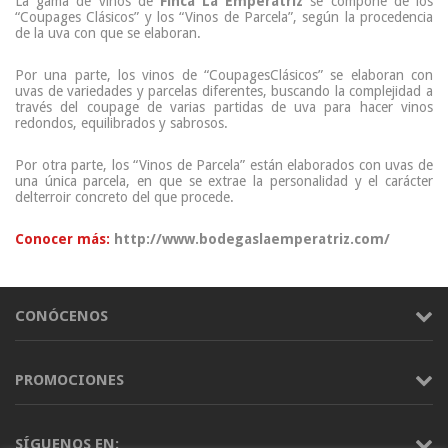
La gama de vinos de
Finca La Emperatriz
se compone de los
“
Coupages
Clásicos” y los “Vinos de Parcela”, según la procedencia
de la uva con que se elaboran.
Por una parte, los vinos de “
Coupages
Clásicos” se elaboran con
uvas de variedades y parcelas diferentes, buscando la complejidad a
través del
coupage
de varias partidas de uva para hacer vinos
redondos, equilibrados y sabrosos.
Por otra parte, los “Vinos de Parcela” están elaborados con uvas de
una única parcela, en que se extrae la personalidad y el carácter
del
terroir
concreto del que procede.
Conocer más:
http://www.bodegaslaemperatriz.com/
CONÓCENOS
PROMOCIONES
SÍGUENOS EN: