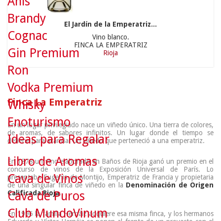
Anís
Brandy
El Jardín de la Emperatriz...
Cognac
Vino blanco.
FINCA LA EMPERATRIZ
Gin Premium
Rioja
Ron
Vodka Premium
Finca La Emperatriz
Whisky
Enoturismo
En un lugar privilegiado nace un viñedo único. Una tierra de colores,
de aromas, de sabores infinitos. Un lugar donde el tiempo se
Ideas para Regalar
detiene para acariciar un viñedo que perteneció a una emperatriz.
Libro de Aromas
En 1878 un vino elaborado en Baños de Rioja ganó un premio en el
concurso de vinos de la Exposición Universal de París. Lo
Cava de Vinos
presentaba Eugenia de Montijo, Emperatriz de Francia y propietaria
de una singular finca de viñedo en la
Denominación de Origen
Cava de Puros
Calificada Rioja
.
Club MundoVinum
En 1996 la familia Hernáiz adquiere esa misma finca, y los hermanos