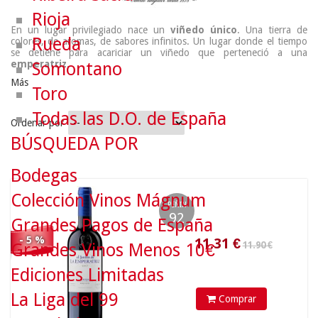
Rioja
En un lugar privilegiado nace un
viñedo único
. Una tierra de
Rueda
colores, de aromas, de sabores infinitos. Un lugar donde el tiempo
se detiene para acariciar un viñedo que perteneció a una
emperatriz
.
Somontano
Más
Toro
Todas las D.O. de España
Ordenar por
BÚSQUEDA POR
11.90 €
Bodegas
11.31
€
Colección Vinos Mágnum
PEÑIN
92
Grandes Pagos de España
- 5 %
Grandes Vinos Menos 10€
Ediciones Limitadas
La Liga del 99
Comprar