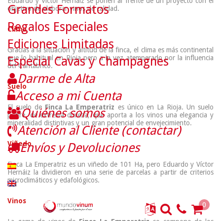
Eduardo y Víctor Hernáiz se ponen al frente de un proyecto con el
Grandes Formatos
objetivo de elaborar vinos de calidad.
Regalos Especiales
Clima
Ediciones Limitadas
Gracias a la situación y altitud de la finca, el clima es más continental
que lo habitual en Rioja pero a la vez atemperado por la influencia
Especial Cavas y Champagnes
del Cantábrico.
Darme de Alta
Suelo
Acceso a mi Cuenta
El suelo de
Finca La Emperatriz
es único en La Rioja. Un suelo
Quiénes somos
pobre, de extrema dureza, que aporta a los vinos una elegancia y
mineralidad distintivas y un gran potencial de envejecimiento.
Atención al Cliente (contactar)
Viñedo
Envíos y Devoluciones
Finca La Emperatriz es un viñedo de 101 Ha, pero Eduardo y Víctor
Hernáiz la dividieron en una serie de parcelas a partir de criterios
microclimáticos y edafológicos.
Vinos
0