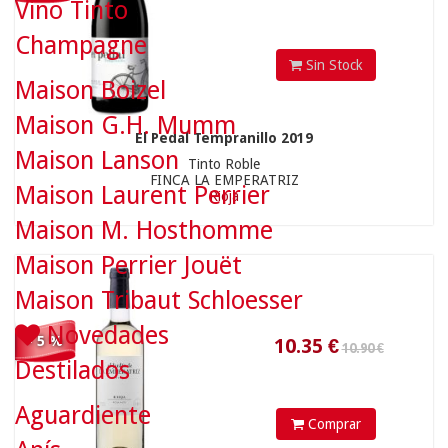
Vino Tinto
Champagne
Sin Stock
Maison Boizel
10.35
€
Maison G.H. Mumm
El Pedal Tempranillo 2019
Maison Lanson
Tinto Roble
FINCA LA EMPERATRIZ
Maison Laurent Perrier
Rioja
Maison M. Hosthomme
Maison Perrier Jouët
Maison Tribaut Schloesser
Novedades
- 5 %
Destilados
Aguardiente
Comprar