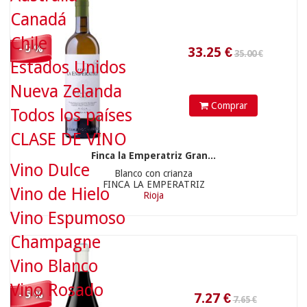
Canadá
7.65 €
Chile
- 5 %
Estados Unidos
Nueva Zelanda
Comprar
Todos los países
CLASE DE VINO
Finca la Emperatriz Gran...
7.27
€
Vino Dulce
Blanco con crianza
FINCA LA EMPERATRIZ
Vino de Hielo
Rioja
Vino Espumoso
Champagne
10.90 €
Vino Blanco
Vino Rosado
- 5 %