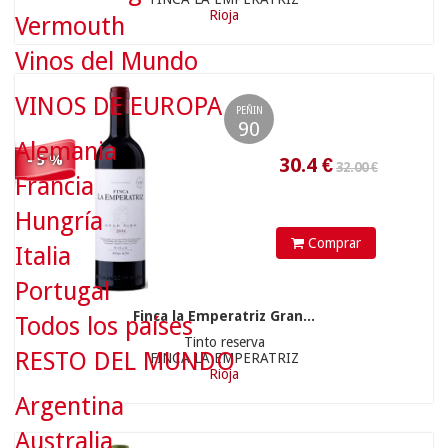
Rioja
Vermouth
30.4
€
Vinos del Mundo
VINOS DE EUROPA
PEÑIN
90
Alemania
- 5 %
Francia
35.00 €
Hungría
Comprar
Italia
Portugal
Finca la Emperatriz Gran...
Todos los países
Tinto reserva
33.25
€
RESTO DEL MUNDO
FINCA LA EMPERATRIZ
Rioja
Argentina
Australia