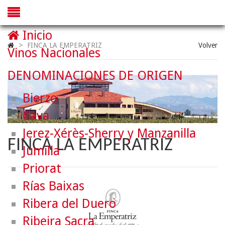
Inicio
>
FINCA LA EMPERATRIZ
Volver
Vinos Nacionales
DENOMINACIONES DE ORIGEN
Bierzo
Cava
Jerez-Xérès-Sherry y Manzanilla
FINCA LA EMPERATRIZ
Jumilla
Priorat
Rías Baixas
Ribera del Duero
Ribeira Sacra