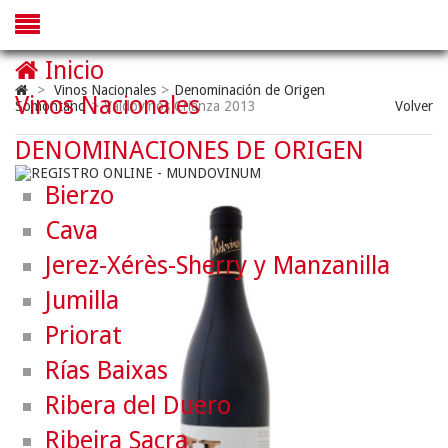
Inicio
>
Vinos Nacionales
>
Denominación de Origen
Vinos Nacionales
Somontano
>
Valdovinos Crianza 2013
Volver
DENOMINACIONES DE ORIGEN
Bierzo
Cava
Jerez-Xérès-Sherry y Manzanilla
Jumilla
Priorat
Rías Baixas
Ribera del Duero
Ribeira Sacra