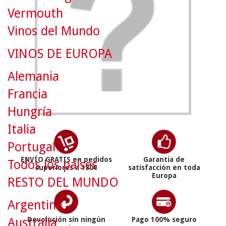
Vermouth
Vinos del Mundo
VINOS DE EUROPA
Alemania
Francia
Hungría
Italia
Portugal
ENVÍO GRATIS en pedidos
Garantía de
Todos los países
superiores a 180€
satisfacción en toda
Europa
RESTO DEL MUNDO
Argentina
Australia
Devolución sin ningún
Pago 100% seguro