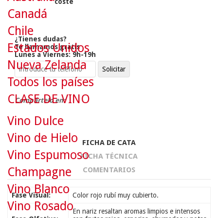
coste
Canadá
Chile
¿Tienes dudas?
Estados Unidos
Te llamamos gratis
Lunes a Viernes: 9h-19h
Nueva Zelanda
Todos los países
CLASE DE VINO
Compártelo en:
Vino Dulce
Vino de Hielo
FICHA DE CATA
Vino Espumoso
FICHA TÉCNICA
Champagne
COMENTARIOS
Vino Blanco
Fase Visual:
Color rojo rubí muy cubierto.
Vino Rosado
En nariz resaltan aromas limpios e intensos