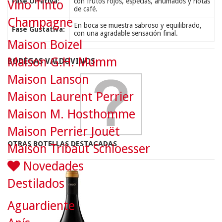
Fase Olfativa:
con frutos rojos, especias, ahumados y notas
Vino Tinto
de café.
Champagne
En boca se muestra sabroso y equilibrado,
Fase Gustativa:
con una agradable sensación final.
Maison Boizel
Maison G.H. Mumm
BODEGAS VALDOVINOS
Maison Lanson
Maison Laurent Perrier
Maison M. Hosthomme
Maison Perrier Jouët
OTRAS BOTELLAS DESTACADAS
Maison Tribaut Schloesser
Novedades
Destilados
Aguardiente