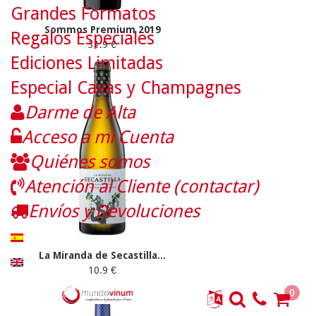
Grandes Formatos
Sommos Premium 2019
Regalos Especiales
31.9 €
Ediciones Limitadas
Especial Cavas y Champagnes
Darme de Alta
Acceso a mi Cuenta
Quiénes somos
Atención al Cliente (contactar)
Envíos y Devoluciones
La Miranda de Secastilla...
10.9 €
0