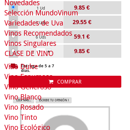
Novedades
9.85
€
1 Ud
Selección MundoVinum
29.55
€
Variedades de Uva
3 Uds
Vinos Recomendados
59.1
€
6 Uds
Vinos Singulares
9.85
€
CLASE DE VINO
Vino Dulce
Entrega de 5 a 7
días.
Vino Espumoso
COMPRAR
Vino Generoso
Vino Blanco
LEER MAS...
ESCRIBE TU OPINIÓN !
Vino Rosado
Vino Tinto
Vino Ecológico