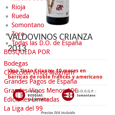
Rioja
Rueda
Somontano
Toro
VALDOVINOS CRIANZA
Todas las D.O. de España
2013
BÚSQUEDA POR
Bodegas
Vino Tinto Crianza, 10 meses en
Colección Vinos Mágnum
barricas de roble francés y americano
Grandes Pagos de España
Grandes Vinos Menos 10€
Bodega :
D.O./I.G.P. :
BODEGAS
Somontano
Ediciones Limitadas
VALDOVINOS
La Liga del 99
Precios IVA incluido