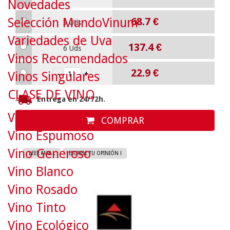
Novedades
Selección MundoVinum
68.7
€
3 Uds
Variedades de Uva
137.4
€
6 Uds
Vinos Recomendados
22.9
€
Vinos Singulares
CLASE DE VINO
Entrega en 24/72h.
Vino Dulce
COMPRAR
Vino Espumoso
Vino Generoso
LEER MAS...
ESCRIBE TU OPINIÓN !
Vino Blanco
Vino Rosado
Vino Tinto
Vino Ecológico