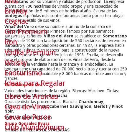
Anís
Somontano
por su volumen y calidad de producción. La empresa
cuenta con 700 hectáreas de viñedo propio y una capacidad de
Brandy
comercialización de 5 millones de botellas al año. Es una de las
bodegas
españolas más contemporáneas tanto por su tecnología
Cognac
como por el estilo de sus vinos.
Viñas del Vero
debe su nombre a un río de la comarca del
Gin Premium
Somontano, al pie de los Pirineos, famoso por sus barrancos,
gargantas y cañones.
Viñas del Vero
se establece en
Somontano
Ron
a finales de 1986 con la adquisición de 550 hectáreas de terreno en
Barbastro y otras poblaciones cercanas. En 1987, la empresa había
adquirido la finca “San Marcos” para la construcción de la nueva
Vodka Premium
bodega, que se inauguraría en julio de 1993. En ella, se desarrolla
todo el proceso de elaboración de los Viñas del Vero, desde la
Whisky
selección de la vendimia hasta la crianza y el embotellado. La
bodega tiene una capacidad de 70.000 hectolitros y cuenta con 250
Enoturismo
depósitos de acero inoxidable y 8.000 barricas de roble americano y
francés.
Ideas para Regalar
Variedades de uva
Variedades tradicionales de la región. Blancas: Macabeo. Tintas:
Libro de Aromas
Tempranillo
, Moristel,
Garnacha
.
Otras de distintas procedencias. Blancas:
Chardonnay
,
Cava de Vinos
Gewürztraminer. Tintas:
Cabernet Sauvignon
,
Merlot
y
Pinot
Noir
.
Cava de Puros
www.vinasdelvero.com
Grupo González Byass
Club MundoVinum
OTRAS BOTELLAS DESTACADAS