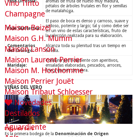
Fase Olfativa:
aromas de fruta de hueso muy madura,
Vino Tinto
pétalos de árboles frutales en flor y semillas
de matalahúga.
Champagne
El paso de boca es denso y carnoso, suave y
sedoso, potente y largo; tal y como debe ser
Maison Boizel
Fase Gustativa:
en un vino de estas características, fruto de
la selección realizada para su elaboración.
Maison G.H. Mumm
Comentarios
Alcanza toda su plenitud tras un tiempo en
Maison Lanson
del Enólogo:
botella.
Maison Laurent Perrier
Combina perfectamente con aperitivos,
Maridaje:
ensaladas elaboradas, pescados, arroces,
Maison M. Hosthomme
foie y quesos de cabra.
Maison Perrier Jouët
VIÑAS DEL VERO
Maison Tribaut Schloesser
Novedades
Destilados
Aguardiente
Viñas de Vero
Es la primera bodega de la
Denominación de Origen