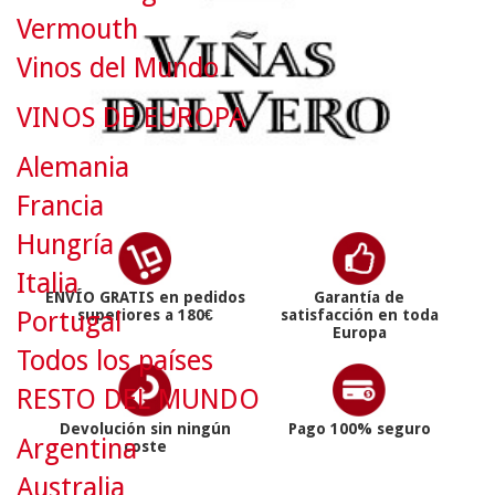
Vermouth
Vinos del Mundo
VINOS DE EUROPA
Alemania
Francia
Hungría
Italia
ENVÍO GRATIS en pedidos
Garantía de
superiores a 180€
satisfacción en toda
Portugal
Europa
Todos los países
RESTO DEL MUNDO
Devolución sin ningún
Pago 100% seguro
Argentina
coste
Australia