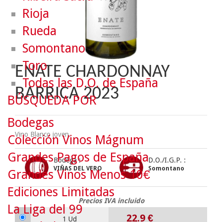
Rioja
Rueda
Somontano
Toro
ENATE CHARDONNAY
Todas las D.O. de España
BARRICA 2023
BÚSQUEDA POR
Bodegas
Vino Blanco joven.
Colección Vinos Mágnum
Grandes Pagos de España
Bodega :
D.O./I.G.P. :
VIÑAS DEL VERO
Somontano
Grandes Vinos Menos 10€
Ediciones Limitadas
Precios IVA incluido
La Liga del 99
22.9
€
1 Ud