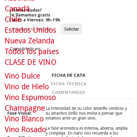
Canadá
¿Tienes dudas?
Te llamamos gratis
Chile
Lunes a Viernes: 9h-19h
Estados Unidos
Nueva Zelanda
Compártelo en:
Todos los países
CLASE DE VINO
Vino Dulce
FICHA DE CATA
FICHA TÉCNICA
Vino de Hielo
COMENTARIOS
Vino Espumoso
Champagne
La intensidad de su color amarillo verdoso y
Fase Visual:
su atractivo brillo nos invita a pensar que
Vino Blanco
estamos ante un gran vino.
Vino Rosado
La fase aromática es intensa, abierta, amplia
y compleja. En nariz nos recuerda a los