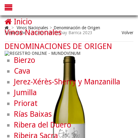
Inicio
>
Vinos Nacionales
>
Denominación de Origen
Vinos Nacionales
Somontano
>
Enate Chardonnay Barrica 2023
Volver
DENOMINACIONES DE ORIGEN
Bierzo
Cava
Jerez-Xérès-Sherry y Manzanilla
Jumilla
Priorat
Rías Baixas
Ribera del Duero
Ribeira Sacra