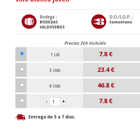
Bodega :
D.O./I.G.P. :
BODEGAS
Somontano
VALDOVINOS
Precios IVA incluido
7.8
€
1 Ud
23.4
€
3 Uds
46.8
€
6 Uds
7.8
€
Entrega de 5 a 7 días.