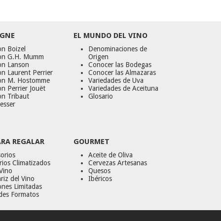
GNE
EL MUNDO DEL VINO
n Boizel
Denominaciones de
on G.H. Mumm
Origen
on Lanson
Conocer las Bodegas
n Laurent Perrier
Conocer las Almazaras
on M. Hostomme
Variedades de Uva
n Perrier Jouët
Variedades de Aceituna
on Tribaut
Glosario
esser
ARA REGALAR
GOURMET
orios
Aceite de Oliva
ios Climatizados
Cervezas Artesanas
Vino
Quesos
riz del Vino
Ibéricos
ones Limitadas
des Formatos