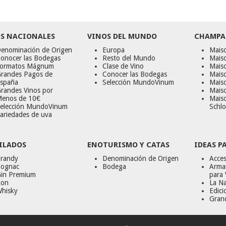
S NACIONALES
VINOS DEL MUNDO
CHAMPA
enominación de Origen
Europa
Maiso
onocer las Bodegas
Resto del Mundo
Mais
ormatos Mágnum
Clase de Vino
Mais
randes Pagos de
Conocer las Bodegas
Maiso
spaña
Selección MundoVinum
Mais
randes Vinos por
Maiso
enos de 10€
Mais
elección MundoVinum
Schlo
ariedades de uva
ILADOS
ENOTURISMO Y CATAS
IDEAS P
randy
Denominación de Origen
Acces
ognac
Bodega
Armar
in Premium
para 
on
La Na
hisky
Edici
Gran