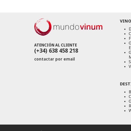
VINO
D
C
F
G
ATENCIÓN AL CLIENTE
E
(+34) 638 458 218
G
M
contactar por email
S
V
DEST
B
C
G
R
W