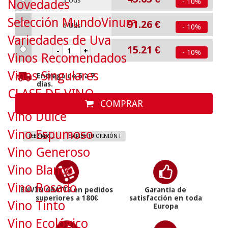
3 Uds
Novedades
- 10%
Selección MundoVinum
91.26
€
6 Uds
- 10%
Variedades de Uva
15.21
€
- 10%
Vinos Recomendados
Vinos Singulares
Entrega de 5 a 7
días.
CLASE DE VINO
COMPRAR
Vino Dulce
Vino Espumoso
LEER MAS...
ESCRIBE TU OPINIÓN !
Vino Generoso
Vino Blanco
Vino Rosado
ENVÍO GRATIS en pedidos
Garantía de
superiores a 180€
satisfacción en toda
Vino Tinto
Europa
Vino Ecológico