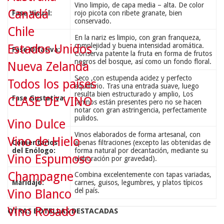
Vino limpio, de capa media – alta. De color
Canadá
Fase Visual:
rojo picota con ribete granate, bien
conservado.
Chile
En la nariz es limpio, con gran franqueza,
complejidad y buena intensidad aromática.
Estados Unidos
Fase Olfativa:
Conserva patente la fruta en forma de frutos
negros del bosque, así como un fondo floral.
Nueva Zelanda
Seco ,con estupenda acidez y perfecto
Todos los países
equilibrio. Tras una entrada suave, luego
resulta bien estructurado y amplio, Los
Fase Gustativa:
CLASE DE VINO
taninos están presentes pero no se hacen
notar con gran astringencia, perfectamente
pulidos.
Vino Dulce
Vinos elaborados de forma artesanal, con
Vino de Hielo
Comentarios
apenas filtraciones (excepto las obtenidas de
del Enólogo:
forma natural por decantación, mediante su
Vino Espumoso
elaboración por gravedad).
Champagne
Combina excelentemente con tapas variadas,
Maridaje:
carnes, guisos, legumbres, y platos típicos
del país.
Vino Blanco
Vino Rosado
OTRAS BOTELLAS DESTACADAS