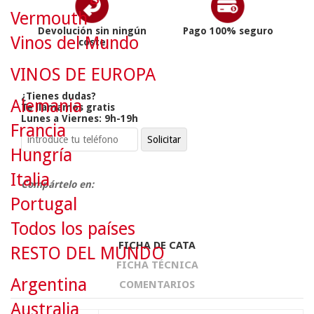
Vermouth
Devolución sin ningún
Pago 100% seguro
Vinos del Mundo
coste
VINOS DE EUROPA
¿Tienes dudas?
Alemania
Te llamamos gratis
Lunes a Viernes: 9h-19h
Francia
Hungría
Italia
Compártelo en:
Portugal
Todos los países
FICHA DE CATA
RESTO DEL MUNDO
FICHA TÉCNICA
Argentina
COMENTARIOS
Australia