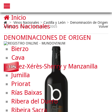
Inicio
>
Vinos Nacionales
>
Castilla y León
>
Denominación de Origen
Vinos Nacionales
Arlanza
>
Buezo Tempranillo 2005
Volver
DENOMINACIONES DE ORIGEN
Bierzo
Cava
Jerez-Xérès-Sherry y Manzanilla
- 10%
Jumilla
Priorat
Rías Baixas
Ribera del Duero
Ribeira Sacra