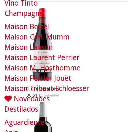
Vino Tinto
Champagne
Maison Boizel
Maison G.H. Mumm
Maison Lanson
Maison Laurent Perrier
Maison M. Hosthomme
Maison Perrier Jouët
Maison Tribaut Schloesser
El Cadastro 2016
30.51 €
33.90 €
Novedades
Destilados
Aguardiente