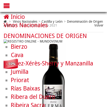
Inicio
>
Vinos Nacionales
>
Castilla y León
>
Denominación de Origen
Vinos Nacionales
Arlanza
>
Tinto Lerma Crianza 2021
Volver
DENOMINACIONES DE ORIGEN
Bierzo
Cava
Jerez-Xérès-Sherry y Manzanilla
- 10%
Jumilla
Priorat
Rías Baixas
Ribera del Duero
Ribeira Sacra