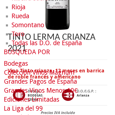
Rioja
Rueda
Somontano
Toro
TINTO LERMA CRIANZA
Todas las D.O. de España
2021
BÚSQUEDA POR
Bodegas
Vino Tinto crianza, 12 meses en barrica
Colección Vinos Mágnum
de roble francés y americano
Grandes Pagos de España
Grandes Vinos Menos 10€
Bodega :
D.O./I.G.P. :
BODEGAS
Arlanza
Ediciones Limitadas
LERMA
La Liga del 99
Precios IVA incluido