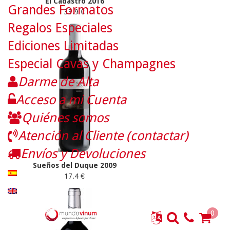
El Cadastro 2016
Grandes Formatos
33.9 €
Regalos Especiales
Ediciones Limitadas
Especial Cavas y Champagnes
Darme de Alta
Acceso a mi Cuenta
Quiénes somos
Atención al Cliente (contactar)
Envíos y Devoluciones
Sueños del Duque 2009
17.4 €
0