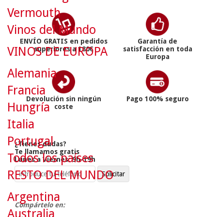
Vermouth
Vinos del Mundo
ENVÍO GRATIS en pedidos
Garantía de
VINOS DE EUROPA
superiores a 180€
satisfacción en toda
Europa
Alemania
Francia
Devolución sin ningún
Pago 100% seguro
Hungría
coste
Italia
Portugal
¿Tienes dudas?
Te llamamos gratis
Todos los países
Lunes a Viernes: 9h-19h
RESTO DEL MUNDO
Argentina
Compártelo en:
Australia