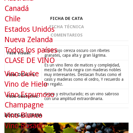
Canadá
Chile
FICHA DE CATA
FICHA TÉCNICA
Estados Unidos
COMENTARIOS
Nueva Zelanda
Todos los países
Color rojo cereza oscuro con ribetes
Fase Visual:
granates, capa alta y gran lágrima.
CLASE DE VINO
Es un vino lleno de matices y complejidad,
mezcla de fruta negra con maderas nobles
Vino Dulce
Fase Olfativa:
muy interesantes. Destacan frutas como el
casis y maderas como el cedro, Y recuerdo a
Vino de Hielo
un regaliz.
Vino Espumoso
Graso y estructurado; es un vino sabroso
Fase Gustativa:
con una amplitud extraordinaria.
Champagne
Vino Blanco
BODEGAS LERMA
Vino Rosado