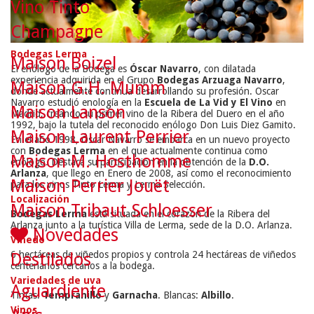
Vino Tinto
Champagne
Bodegas Lerma
Maison Boizel
El enólogo de la Bodega es
Óscar Navarro
, con dilatada
experiencia adquirida en el Grupo
Bodegas Arzuaga Navarro
,
Maison G.H. Mumm
donde actualmente continua desarrollando su profesión. Oscar
Navarro estudió enología en la
Escuela de La Vid y El Vino
en
Maison Lanson
Madrid, creando su primer vino de la Ribera del Duero en el año
1992, bajo la tutela del reconocido enólogo Don Luis Diez Gamito.
Maison Laurent Perrier
En el año 1998, Óscar Navarro se embarca en un nuevo proyecto
con
Bodegas Lerma
en el que actualmente continua como
Maison M. Hosthomme
enólogo. Destaca su participación en la obtención de la
D.O.
Arlanza
, que llego en Enero de 2008, así como el reconocimiento
Maison Perrier Jouët
para los vinos Tinto Lerma y Lerma Selección.
Localización
Maison Tribaut Schloesser
Bodegas Lerma
está situada en el corazón de la Ribera del
Arlanza junto a la turística Villa de Lerma, sede de la D.O. Arlanza.
Novedades
Viñedo
6 hectáreas de viñedos propios y controla 24 hectáreas de viñedos
Destilados
centenarios cercanos a la bodega.
Variedades de uva
Aguardiente
Tintas:
Tempranillo
y
Garnacha
. Blancas:
Albillo
.
Vinos