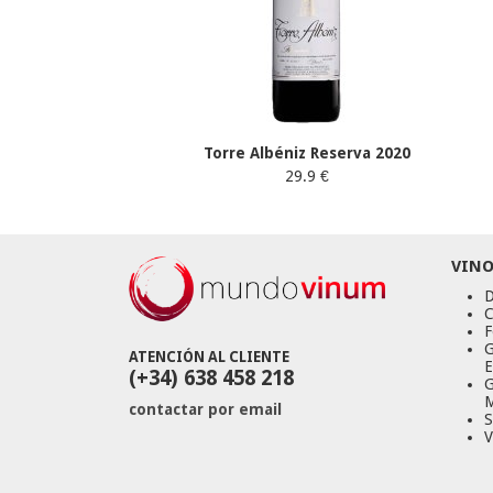
Torre Albéniz Reserva 2020
29.9 €
VINO
D
C
F
G
ATENCIÓN AL CLIENTE
E
(+34) 638 458 218
G
M
contactar por email
S
V