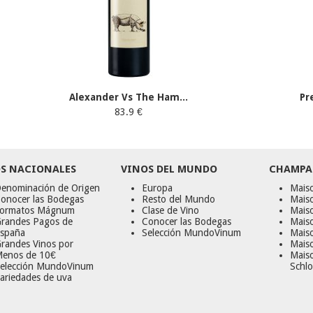
Alexander Vs The Ham...
Pr
83.9 €
S NACIONALES
VINOS DEL MUNDO
CHAMPA
enominación de Origen
Europa
Maiso
onocer las Bodegas
Resto del Mundo
Mais
ormatos Mágnum
Clase de Vino
Mais
randes Pagos de
Conocer las Bodegas
Maiso
spaña
Selección MundoVinum
Mais
randes Vinos por
Maiso
enos de 10€
Mais
elección MundoVinum
Schlo
ariedades de uva