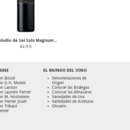
eludio de Sei Solo Magnum...
62.9 €
GNE
EL MUNDO DEL VINO
n Boizel
Denominaciones de
on G.H. Mumm
Origen
on Lanson
Conocer las Bodegas
n Laurent Perrier
Conocer las Almazaras
on M. Hostomme
Variedades de Uva
n Perrier Jouët
Variedades de Aceituna
on Tribaut
Glosario
esser