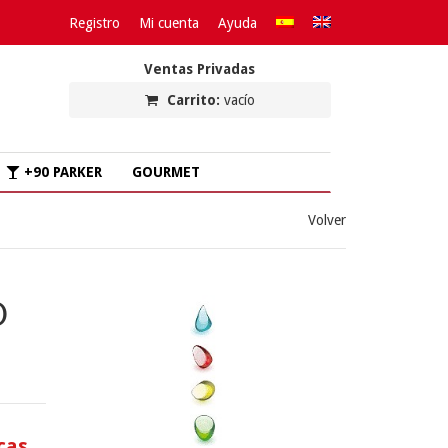
Registro
Mi cuenta
Ayuda
Ventas Privadas
Carrito:
vacío
+90 PARKER
GOURMET
Volver
O
cas