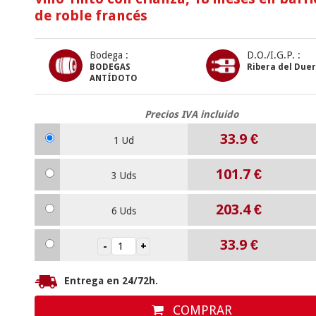
de roble francés
Bodega :
D.O./I.G.P. :
BODEGAS
Ribera del Due
ANTÍDOTO
Precios IVA incluido
33.9
€
1 Ud
101.7
€
3 Uds
203.4
€
6 Uds
33.9
€
Entrega en 24/72h.
COMPRAR