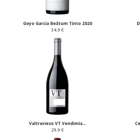
Goyo Garcia Beâtum Tinto 2020
D
34.9 €
Valtravieso VT Vendimia...
C
29.9 €