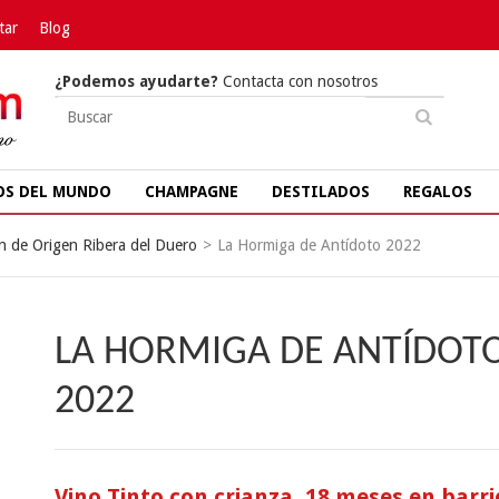
tar
Blog
¿Podemos ayudarte?
Contacta con nosotros
OS DEL MUNDO
CHAMPAGNE
DESTILADOS
REGALOS
 de Origen Ribera del Duero
>
La Hormiga de Antídoto 2022
LA HORMIGA DE ANTÍDOT
2022
Vino Tinto con crianza, 18 meses en barri