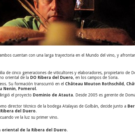
ambos cuentan con una larga trayectoria en el Mundo del vino, y afrontan 
ilia de cinco generaciones de viticultores y elaboradores, propietario de 
o oriental de la
DO Ribera del Duero
, en los campos de Soria.
deos. Su formación transcurrió en el
Château Mouton Rothschild
,
Châ
u Nenin
,
Pomerol
.
irigió el proyecto
Dominio de Atauta
. Desde 2005 es gerente de Doma
mo director técnico de la bodega Atalayas de Golbán, decide junto a
Ber
Ribera del Duero
.
cuando ve la luz su primer vino.
 oriental de la Ribera del Duero
.