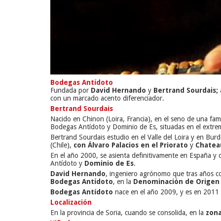
Bodegas Antídoto
Fundada por
David Hernando
y
Bertrand Sourdais;
con un marcado acento diferenciador.
Bertrand Sourdais
Nacido en Chinon (Loira, Francia), en el seno de una fam
Bodegas Antídoto y Dominio de Es, situadas en el extrem
Bertrand Sourdais estudio en el Valle del Loira y en Bur
(Chile),
con Álvaro Palacios en el Priorato
y
Chatea
En el año 2000, se asienta definitivamente en España y d
Antídoto y
Dominio de Es
.
David Hernando
, ingeniero agrónomo que tras años co
Bodegas Antídoto
, en la
Denominación de Origen 
Bodegas Antídoto
nace en el año 2009, y es en 2011 
Localización
En la provincia de Soria, cuando se consolida, en la
zona