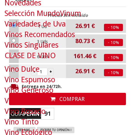
VIÑEDOS
Novedades
Selección MundoVinum
Precios IVA incluido
Variedades de Uva
26.91
€
1 Ud
- 10%
Vinos Recomendados
80.73
€
3 Uds
- 10%
Vinos Singulares
CLASE DE VINO
161.46
€
6 Uds
- 10%
Vino Dulce
26.91
€
- 10%
Vino Espumoso
Entrega en 24/72h.
Vino Generoso
COMPRAR
Vino Blanco
Vino Rosado
91
Vino Tinto
Vino Ecológico
LEER MAS...
ESCRIBE TU OPINIÓN !