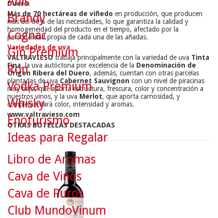
Anís
Duero
.
Más de 70 hectáreas de viñedo
en producción, que producen
Brandy
más del 80% de las necesidades, lo que garantiza la calidad y
homogeneidad del producto en el tiempo, afectado por la
Cognac
personalidad propia de cada una de las añadas.
Variedades de uva
Gin Premium
VALTRAVIESO
trabaja principalmente con la variedad de uva
Tinta
Fina
, la uva autóctona por excelencia de la
Denominación de
Ron
Origen Ribera del Duero
, además, cuentan con otras parcelas
plantadas de uva
Cabernet Sauvignon
con un nivel de piracinas
Vodka Premium
muy bajo, que aporta estructura, frescura, color y concentración a
nuestros vinos, y la uva
Merlot
, que aporta carnosidad, y
Whisky
complementará color, intensidad y aromas.
www.valtravieso.com
Enoturismo
OTRAS BOTELLAS DESTACADAS
Ideas para Regalar
Libro de Aromas
Cava de Vinos
Cava de Puros
Club MundoVinum