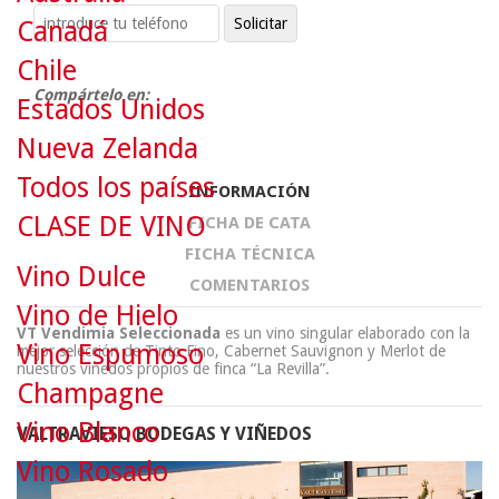
Canadá
Chile
Compártelo en:
Estados Unidos
Nueva Zelanda
Todos los países
INFORMACIÓN
CLASE DE VINO
FICHA DE CATA
FICHA TÉCNICA
Vino Dulce
COMENTARIOS
Vino de Hielo
VT Vendimia Seleccionada
es un vino singular elaborado con la
Vino Espumoso
mejor selección de Tinto Fino, Cabernet Sauvignon y Merlot de
nuestros viñedos propios de finca “La Revilla”.
Champagne
Vino Blanco
VALTRAVIESO BODEGAS Y VIÑEDOS
Vino Rosado