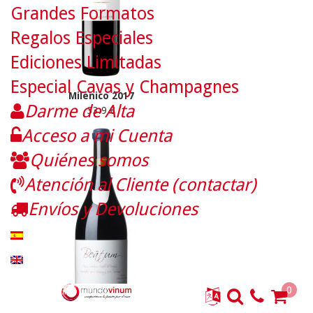
Grandes Formatos
Regalos Especiales
Ediciones Limitadas
Especial Cavas y Champagnes
Milénico 2017
Darme de Alta
33.9 €
Acceso a mi Cuenta
Quiénes somos
Atención al Cliente (contactar)
Envíos y Devoluciones
0