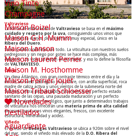
Vino Tinto
Champagne
Valtravieso
Maison Boizel
La forma de elaboración de
Valtravieso
se basa en el
máximo
cuidado y respeto por la uva
, consiguiendo unos vinos que
Maison G.H. Mumm
transmiten la esencia de un terruño muy especial, único en la
Ribera del Duero
.
Maison Lanson
Suelo y viña conforman un todo. La viticultura con nuestros suelos
pedregosos y sin riego por goteo se hace más compleja, más
Maison Laurent Perrier
exigente. Los vinos se hacen en el viñedo, y eso lo define la filosofía
de
VALTRAVIESO
.
Maison M. Hosthomme
Clima
Un clima Átlántico, con gran contraste térmico entre el día y la
Maison Perrier Jouët
noche, un suelo pedregoso muy pobre, con arcilla superficial, roca
madre de caliza activa y unos vientos de la submeseta norte del
Maison Tribaut Schloesser
Sistema Central pronunciados, favorecen la un perfecto estado
sanitario de las cepas, una pausada maduración y un perfecto
Novedades
equilibrio alcohólico-fenológico, que junto a determinados trabajos
de viticultura nos ofrecerán una
materia prima de alta calidad
Destilados
necesaria para unos vinos elegantes, frescos, con excelente
estructura, mineralidad y acidez.
Viñedo
Aguardiente
El viñedo de
Bodegas Valtravieso
se ubica a 920m sobre el nivel
del mar, siendo el viñedo más elevado de la
D.O. Ribera del