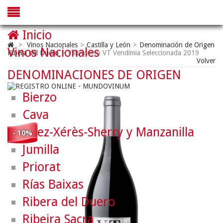
Inicio
>
Vinos Nacionales
>
Castilla y León
>
Denominación de Origen
Vinos Nacionales
Ribera del Duero
>
Valtravieso VT Vendimia Seleccionada 2019
Volver
DENOMINACIONES DE ORIGEN
Bierzo
Cava
Jerez-Xérès-Sherry y Manzanilla
- 10%
Jumilla
Priorat
Rías Baixas
Ribera del Duero
Ribeira Sacra