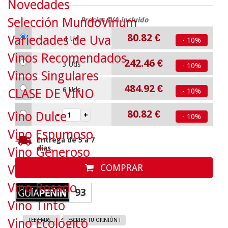
Novedades
Selección MundoVinum
Precios IVA incluido
80.82
€
Variedades de Uva
1 Ud
- 10%
Vinos Recomendados
242.46
€
3 Uds
- 10%
Vinos Singulares
484.92
€
6 Uds
CLASE DE VINO
- 10%
80.82
€
Vino Dulce
- 10%
Vino Espumoso
Entrega de 5 a 7
días.
Vino Generoso
COMPRAR
Vino Blanco
Vino Rosado
93
Vino Tinto
Vino Ecológico
LEER MAS...
ESCRIBE TU OPINIÓN !