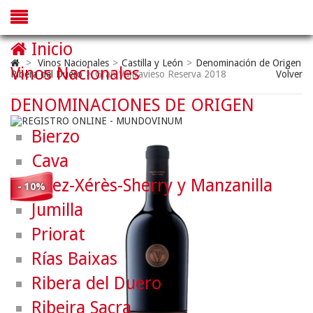
Inicio
>
Vinos Nacionales
>
Castilla y León
>
Denominación de Origen
Vinos Nacionales
Ribera del Duero
>
Gran Valtravieso Reserva 2018
Volver
DENOMINACIONES DE ORIGEN
Bierzo
Cava
Jerez-Xérès-Sherry y Manzanilla
- 10%
Jumilla
Priorat
Rías Baixas
Ribera del Duero
Ribeira Sacra