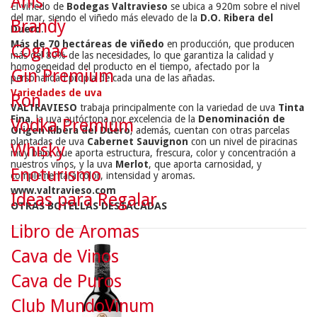
Anís
El viñedo de
Bodegas Valtravieso
se ubica a 920m sobre el nivel
del mar, siendo el viñedo más elevado de la
D.O. Ribera del
Brandy
Duero
.
Más de 70 hectáreas de viñedo
en producción, que producen
Cognac
más del 80% de las necesidades, lo que garantiza la calidad y
homogeneidad del producto en el tiempo, afectado por la
Gin Premium
personalidad propia de cada una de las añadas.
Variedades de uva
Ron
VALTRAVIESO
trabaja principalmente con la variedad de uva
Tinta
Fina
, la uva autóctona por excelencia de la
Denominación de
Vodka Premium
Origen Ribera del Duero
, además, cuentan con otras parcelas
plantadas de uva
Cabernet Sauvignon
con un nivel de piracinas
Whisky
muy bajo, que aporta estructura, frescura, color y concentración a
nuestros vinos, y la uva
Merlot
, que aporta carnosidad, y
Enoturismo
complementará color, intensidad y aromas.
www.valtravieso.com
Ideas para Regalar
OTRAS BOTELLAS DESTACADAS
Libro de Aromas
Cava de Vinos
Cava de Puros
Club MundoVinum