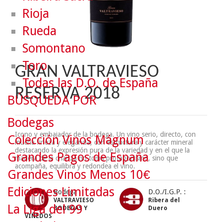
Rioja
Rueda
Somontano
Toro
GRAN VALTRAVIESO
Todas las D.O. de España
RESERVA 2018
BÚSQUEDA POR
Bodegas
Icono y embajador de la bodega. Un vino serio, directo, con
Colección Vinos Mágnum
mucha fineza y elegancia, con estructura y carácter mineral
destacando la expresión pura de la variedad y en el que la
Grandes Pagos de España
madera de la crianza no toma protagonismo, sino que
acompaña, equilibra y redondea el vino.
Grandes Vinos Menos 10€
Ediciones Limitadas
Bodega :
D.O./I.G.P. :
VALTRAVIESO
Ribera del
La Liga del 99
BODEGAS Y
Duero
VIÑEDOS