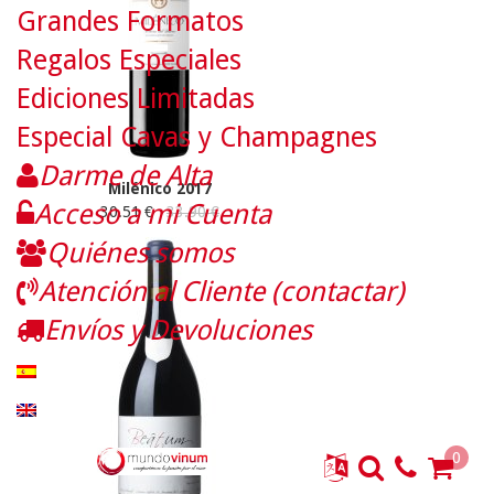
Grandes Formatos
Regalos Especiales
Ediciones Limitadas
Especial Cavas y Champagnes
Darme de Alta
Milénico 2017
Acceso a mi Cuenta
30.51 €
33.90 €
Quiénes somos
Atención al Cliente (contactar)
Envíos y Devoluciones
0