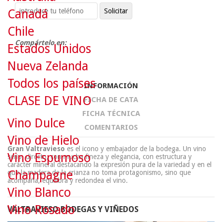
Canadá
Chile
Compártelo en:
Estados Unidos
Nueva Zelanda
Todos los países
INFORMACIÓN
CLASE DE VINO
FICHA DE CATA
FICHA TÉCNICA
Vino Dulce
COMENTARIOS
Vino de Hielo
Gran Valtravieso
es el icono y embajador de la bodega. Un vino
Vino Espumoso
serio, directo, con mucha fineza y elegancia, con estructura y
carácter mineral destacando la expresión pura de la variedad y en el
Champagne
que la madera de la crianza no toma protagonismo, sino que
acompaña, equilibra y redondea el vino.
Vino Blanco
Vino Rosado
VALTRAVIESO BODEGAS Y VIÑEDOS