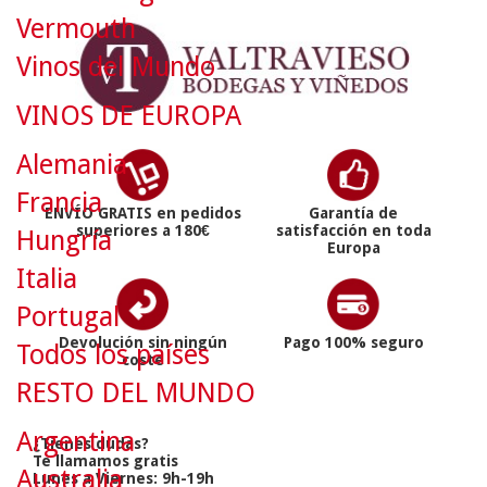
Vermouth
Vinos del Mundo
VINOS DE EUROPA
Alemania
Francia
ENVÍO GRATIS en pedidos
Garantía de
superiores a 180€
satisfacción en toda
Hungría
Europa
Italia
Portugal
Devolución sin ningún
Pago 100% seguro
Todos los países
coste
RESTO DEL MUNDO
Argentina
¿Tienes dudas?
Te llamamos gratis
Australia
Lunes a Viernes: 9h-19h