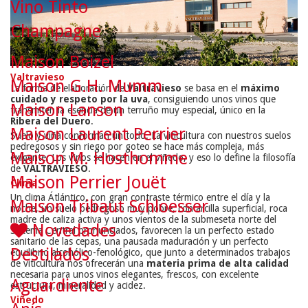
Vino Tinto
Champagne
Maison Boizel
Valtravieso
Maison G.H. Mumm
La forma de elaboración de
Valtravieso
se basa en el
máximo
cuidado y respeto por la uva
, consiguiendo unos vinos que
Maison Lanson
transmiten la esencia de un terruño muy especial, único en la
Ribera del Duero
.
Maison Laurent Perrier
Suelo y viña conforman un todo. La viticultura con nuestros suelos
pedregosos y sin riego por goteo se hace más compleja, más
Maison M. Hosthomme
exigente. Los vinos se hacen en el viñedo, y eso lo define la filosofía
de
VALTRAVIESO
.
Maison Perrier Jouët
Clima
Un clima Átlántico, con gran contraste térmico entre el día y la
Maison Tribaut Schloesser
noche, un suelo pedregoso muy pobre, con arcilla superficial, roca
madre de caliza activa y unos vientos de la submeseta norte del
Novedades
Sistema Central pronunciados, favorecen la un perfecto estado
sanitario de las cepas, una pausada maduración y un perfecto
Destilados
equilibrio alcohólico-fenológico, que junto a determinados trabajos
de viticultura nos ofrecerán una
materia prima de alta calidad
necesaria para unos vinos elegantes, frescos, con excelente
Aguardiente
estructura, mineralidad y acidez.
Viñedo