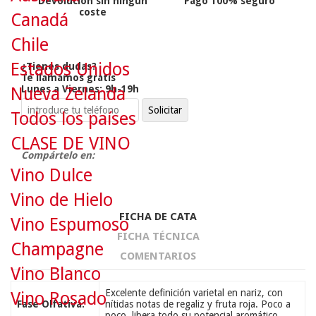
Devolución sin ningún
Pago 100% seguro
coste
Canadá
Chile
Estados Unidos
¿Tienes dudas?
Te llamamos gratis
Lunes a Viernes: 9h-19h
Nueva Zelanda
Todos los países
CLASE DE VINO
Compártelo en:
Vino Dulce
Vino de Hielo
FICHA DE CATA
Vino Espumoso
FICHA TÉCNICA
Champagne
COMENTARIOS
Vino Blanco
Excelente definición varietal en nariz, con
Vino Rosado
Fase Olfativa:
nítidas notas de regaliz y fruta roja. Poco a
poco, libera todo su potencial aromático.