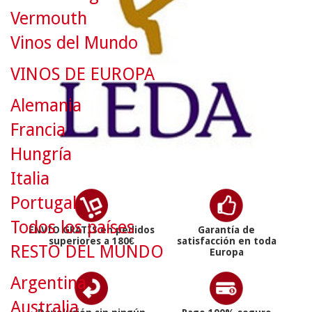
Vermouth
Vinos del Mundo
VINOS DE EUROPA
Alemania
Francia
Hungría
Italia
Portugal
Todos los países
ENVÍO GRATIS en pedidos
Garantía de
superiores a 180€
satisfacción en toda
RESTO DEL MUNDO
Europa
Argentina
Australia