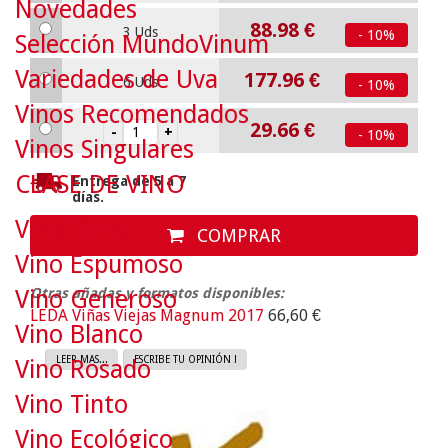
Novedades
88.98
€
3 Uds
- 10%
Selección MundoVinum
Variedades de Uva
177.96
€
6 Uds
- 10%
Vinos Recomendados
29.66
€
- 10%
Vinos Singulares
CLASE DE VINO
Entrega de 5 a 7
días.
Vino Dulce
COMPRAR
Vino Espumoso
Vino Generoso
Otras añadas y formatos disponibles:
LEDA Viñas Viejas Magnum 2017
66,60 €
Vino Blanco
LEER MAS...
ESCRIBE TU OPINIÓN !
Vino Rosado
Vino Tinto
Vino Ecológico