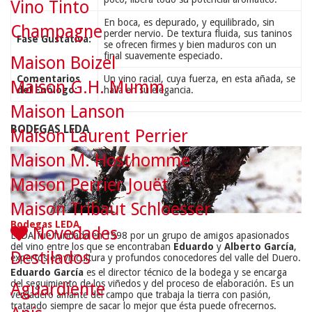
Vino Tinto
En boca, es depurado, y equilibrado, sin
Champagne
perder nervio. De textura fluida, sus taninos
Fase Gustativa:
se ofrecen firmes y bien maduros con un
final suavemente especiado.
Maison Boizel
Comentarios
Un vino racial, cuya fuerza, en esta añada, se
Maison G.H. Mumm
del Enólogo:
halla en su elegancia.
Maison Lanson
BODEGAS LEDA
Maison Laurent Perrier
Maison M. Hosthomme
Maison Perrier Jouët
Maison Tribaut Schloesser
Bodegas LEDA
Novedades
LEDA fue fundada en 1998 por un grupo de amigos apasionados
del vino entre los que se encontraban
Eduardo
y
Alberto García
,
Destilados
expertos en viticultura y profundos conocedores del valle del Duero.
Eduardo García
es el director técnico de la bodega y se encarga
del seguimiento de los viñedos y del proceso de elaboración. Es un
Aguardiente
verdadero amante del campo que trabaja la tierra con pasión,
tratando siempre de sacar lo mejor que ésta puede ofrecernos.