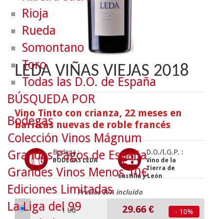
Rioja
Rueda
Somontano
Toro
LEDA VIÑAS VIEJAS 2018
Todas las D.O. de España
BÚSQUEDA POR
Vino Tinto con crianza, 22 meses en
Bodegas
barricas nuevas de roble francés
Colección Vinos Mágnum
Grandes Pagos de España
Bodega :
D.O./I.G.P. :
BODEGAS LEDA
Vino de la
Tierra de
Grandes Vinos Menos 10€
Castilla y León
Ediciones Limitadas
Precios IVA incluido
La Liga del 99
29.66
€
1 Ud
- 10%