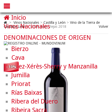
Inicio
>
Vinos Nacionales
>
Castilla y León
>
Vino de la Tierra de
Vinos Nacionales
Castilla y León
>
LEDA Viñas Viejas 2018
Volver
DENOMINACIONES DE ORIGEN
Bierzo
Cava
Jerez-Xérès-Sherry y Manzanilla
- 10%
Jumilla
Priorat
Rías Baixas
Ribera del Duero
Ribeira Sacra