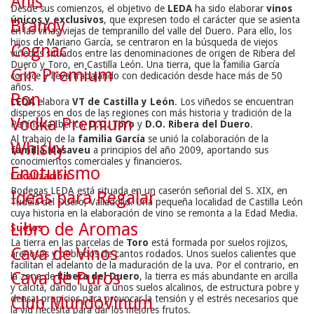
Anís
Desde sus comienzos, el objetivo de
LEDA
ha sido elaborar
vinos
únicos y exclusivos
, que expresen todo el carácter que se asienta
Brandy
en las viñas viejas de tempranillo del valle del Duero. Para ello, los
hijos de Mariano García, se centraron en la búsqueda de viejos
Cognac
viñedos situados entre las denominaciones de origen de Ribera del
Duero y Toro, en Castilla León. Una tierra, que la familia García
Gin Premium
conoce y lleva trabajando con dedicación desde hace más de 50
años.
Ron
LEDA
elabora
VT de Castilla y León
. Los viñedos se encuentran
dispersos en dos de las regiones con más historia y tradición de la
Vodka Premium
Península Ibérica,
D.O. Toro
y
D.O. Ribera del Duero
.
Al trabajo de la
familia García
se unió la colaboración de la
Whisky
familia Masaveu
a principios del año 2009, aportando sus
conocimientos comerciales y financieros.
Enoturismo
Localización
Bodegas LEDA está situada en un caserón señorial del S. XIX, en
Ideas para Regalar
Tudela del Duero, Valladolid. Una pequeña localidad de Castilla León
cuya historia en la elaboración de vino se remonta a la Edad Media.
Libro de Aromas
Suelos
La tierra en las parcelas de
Toro
está formada por suelos rojizos,
Cava de Vinos
arenosos y poblados de cantos rodados. Unos suelos calientes que
facilitan el adelanto de la maduración de la uva. Por el contrario, en
Cava de Puros
la zona de
Ribera del Duero
, la tierra es más abundante en arcilla
y calcita, dando lugar a unos suelos alcalinos, de estructura pobre y
Club MundoVinum
densa, propicios para provocar la tensión y el estrés necesarios que
la vid necesita para dar los mejores frutos.