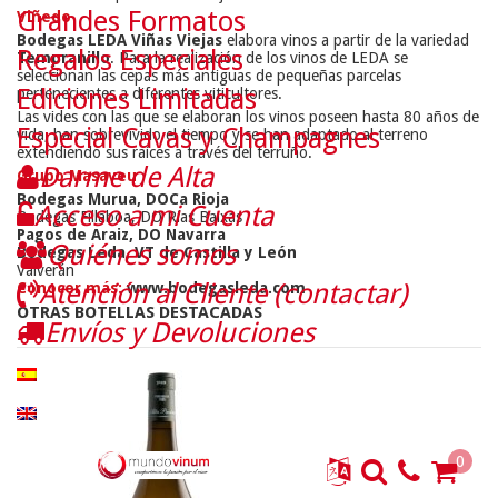
Grandes Formatos
Viñedo
Bodegas LEDA Viñas Viejas
elabora vinos a partir de la variedad
Regalos Especiales
Tempranillo
. Para la realización de los vinos de LEDA se
seleccionan las cepas más antiguas de pequeñas parcelas
Ediciones Limitadas
pertenecientes a diferentes viticultores.
Las vides con las que se elaboran los vinos poseen hasta 80 años de
Especial Cavas y Champagnes
vida, han sobrevivido el tiempo y se han adaptado al terreno
extendiendo sus raíces a través del terruño.
Darme de Alta
Grupo Masaveu
Bodegas Murua, DOCa Rioja
Acceso a mi Cuenta
Bodegas Fillaboa, DO Rías Baixas
Pagos de Araiz, DO Navarra
Quiénes somos
Bodegas Leda, VT de Castilla y León
Valverán
Atención al Cliente (contactar)
Conocer más:
www.bodegasleda.com
OTRAS BOTELLAS DESTACADAS
Envíos y Devoluciones
0