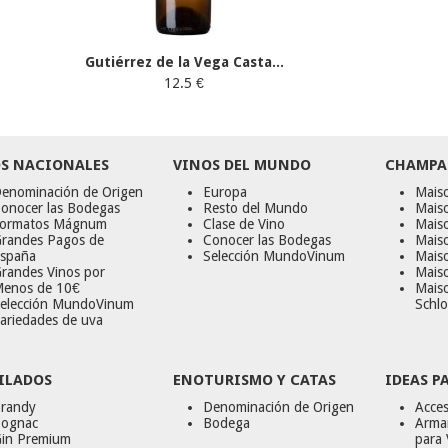
Gutiérrez de la Vega Casta...
12.5 €
S NACIONALES
VINOS DEL MUNDO
CHAMPA
enominación de Origen
Europa
Maiso
onocer las Bodegas
Resto del Mundo
Mais
ormatos Mágnum
Clase de Vino
Mais
randes Pagos de
Conocer las Bodegas
Maiso
spaña
Selección MundoVinum
Mais
randes Vinos por
Maiso
enos de 10€
Mais
elección MundoVinum
Schlo
ariedades de uva
ILADOS
ENOTURISMO Y CATAS
IDEAS P
randy
Denominación de Origen
Acces
ognac
Bodega
Armar
in Premium
para 