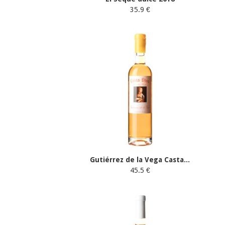
35.9 €
Gutiérrez de la Vega Casta...
45.5 €