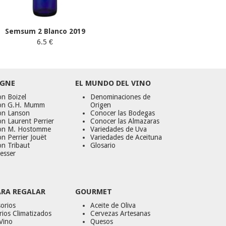
Semsum 2 Blanco 2019
6.5 €
GNE
EL MUNDO DEL VINO
n Boizel
Denominaciones de
on G.H. Mumm
Origen
on Lanson
Conocer las Bodegas
n Laurent Perrier
Conocer las Almazaras
on M. Hostomme
Variedades de Uva
n Perrier Jouët
Variedades de Aceituna
on Tribaut
Glosario
esser
ARA REGALAR
GOURMET
orios
Aceite de Oliva
ios Climatizados
Cervezas Artesanas
Vino
Quesos