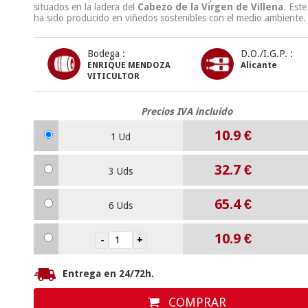
situados en la ladera del
Cabezo de la Virgen de Villena
. Este
ha sido producido en viñedos sostenibles con el medio ambiente.
Bodega :
D.O./I.G.P. :
ENRIQUE MENDOZA
Alicante
VITICULTOR
Precios IVA incluido
10.9
€
1 Ud
32.7
€
3 Uds
65.4
€
6 Uds
10.9
€
Entrega en 24/72h.
COMPRAR