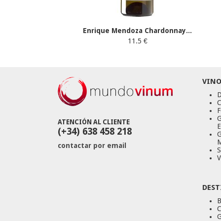
Enrique Mendoza Chardonnay...
11.5 €
VINO
D
C
F
G
ATENCIÓN AL CLIENTE
E
(+34) 638 458 218
G
M
contactar por email
S
V
DEST
B
C
G