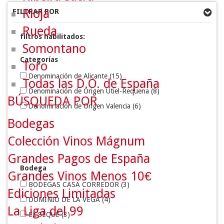
Rioja
FILTRAR POR
Rueda
filtros habilitados:
Somontano
Categorías
Toro
Denominación de Alicante
(15)
Todas las D.O. de España
Denominación de Origen Utiel-Requena
(8)
BÚSQUEDA POR
Denominación de Origen Valencia
(6)
Bodegas
Colección Vinos Mágnum
Grandes Pagos de España
Bodega
Grandes Vinos Menos 10€
BODEGAS CASA CORREDOR
(3)
Ediciones Limitadas
DOMINIO DE LA VEGA
(4)
La Liga del 99
EL SEQUÉ
(3)