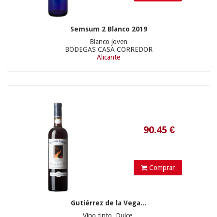
19.9
€
Semsum 2 Blanco 2019
Blanco joven
BODEGAS CASA CORREDOR
Alicante
9.98
€
Comprar
Gutiérrez de la Vega...
Vino tinto. Dulce.