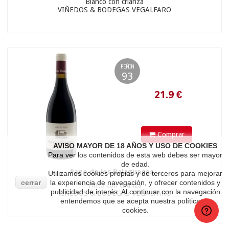
Blanco con crianza
VIÑEDOS & BODEGAS VEGALFARO
PEÑIN
93
22.28
€
Comprar
AVISO MAYOR DE 18 AÑOS Y USO DE COOKIES
Para ver los contenidos de esta web debes ser mayor
de edad.
Pago de los Balagueses...
Utilizamos cookies propias y de terceros para mejorar
cerrar
la experiencia de navegación, y ofrecer contenidos y
Tinto con crianza
publicidad de interés. Al continuar con la navegación
VIÑEDOS & BODEGAS VEGALFARO
entendemos que se acepta nuestra política de
cookies.