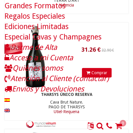
TERRA D'ART
Grandes Formatos
Valencia
Regalos Especiales
Ediciones Limitadas
Especial Cavas y Champagnes
Darme de Alta
- 5 %
Acceso a mi Cuenta
14.9
€
Quiénes somos
Comprar
Atención al Cliente (contactar)
Envíos y Devoluciones
THARSYS ÚNICO RESERVA
Cava Brut Nature.
PAGO DE THARSYS
Utiel-Requena
0