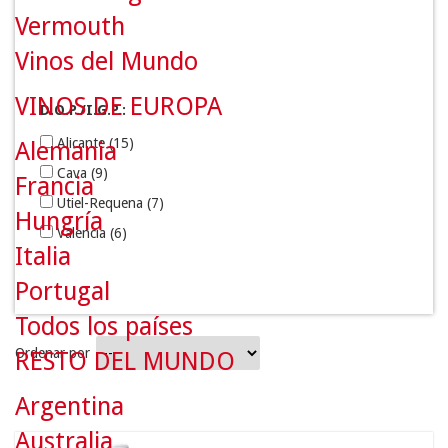
Vermouth
Vinos del Mundo
VINOS DE EUROPA
D.O.P./I.G.P.:
Alicante
(15)
Alemania
Cava
(9)
Francia
Utiel-Requena
(7)
Hungría
Valencia
(6)
Italia
Portugal
Todos los países
7.9
€
Ordenar por
RESTO DEL MUNDO
Argentina
Australia