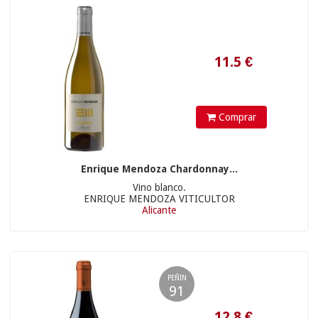
Comprar
Enrique Mendoza Chardonnay...
90.45
€
Vino blanco.
ENRIQUE MENDOZA VITICULTOR
Alicante
10.50 €
PEÑIN
91