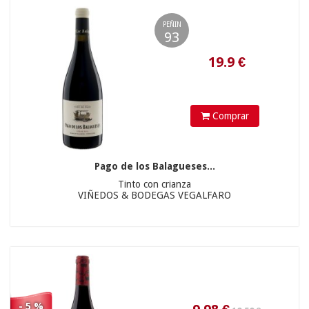
PEÑIN
93
17.9
€
Comprar
Pago de los Balagueses...
Tinto con crianza
VIÑEDOS & BODEGAS VEGALFARO
8.9
€
- 5 %