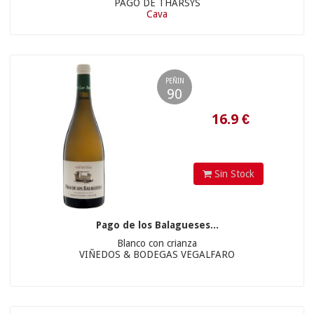
PAGO DE THARSYS
Cava
32.9
€
1 und »
0,00 €
6 und »
PEÑIN
90
10.50 €
Sin Stock
Pago de los Balagueses...
Blanco con crianza
23.75
€
VIÑEDOS & BODEGAS VEGALFARO