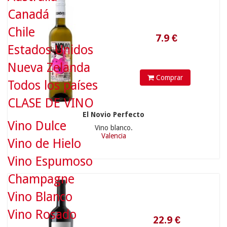
Canadá
Chile
Estados Unidos
Nueva Zelanda
Comprar
Todos los países
CLASE DE VINO
El Novio Perfecto
22.9
€
Vino Dulce
Vino blanco.
Valencia
Vino de Hielo
Vino Espumoso
Champagne
Vino Blanco
Vino Rosado