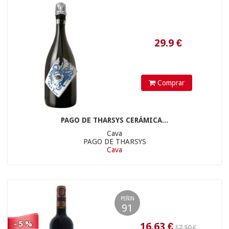
11.9
€
Comprar
PAGO DE THARSYS CERÁMICA...
Cava
PAGO DE THARSYS
Cava
PEÑIN
54.9
€
91
- 5 %