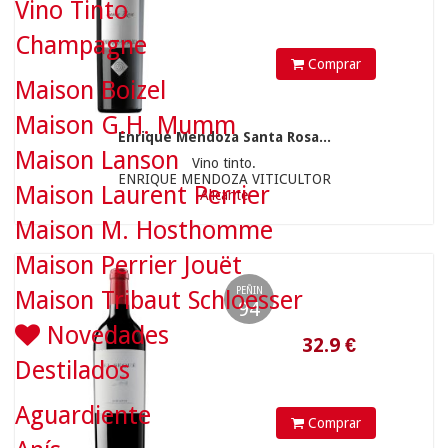
Vino Tinto
Champagne
Comprar
Maison Boizel
32.9
€
Maison G.H. Mumm
Enrique Mendoza Santa Rosa...
Maison Lanson
Vino tinto.
ENRIQUE MENDOZA VITICULTOR
Maison Laurent Perrier
Alicante
Maison M. Hosthomme
Maison Perrier Jouët
PEÑIN
Maison Tribaut Schloesser
94
Novedades
Destilados
Aguardiente
Comprar
12.9
€