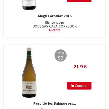
54.9
€
Alagú Forcallat 2016
Blanco joven
BODEGAS CASA CORREDOR
Alicante
PEÑIN
90
18.5
€
Comprar
Pago de los Balagueses...