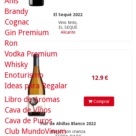
Anís
Brandy
32.90 €
El Sequé 2022
Cognac
Vino tinto.
EL SEQUÉ
Gin Premium
Alicante
Ron
Vodka Premium
Whisky
Enoturismo
Ideas para Regalar
31.26
€
Libro de Aromas
Comprar
Cava de Vinos
Cava de Puros
Flor de Ahillas Blanco 2022
Club MundoVinum
Blanco con crianza