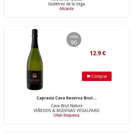
Gutiérrez de la Vega
Alicante
PEÑIN
90
14.68
€
Comprar
Caprasia Cava Reserva Brut...
Cava Brut Nature
VIÑEDOS & BODEGAS VEGALFARO
Utiel-Requena
20.90 €