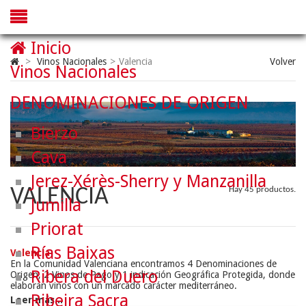
Inicio
>
Vinos Nacionales
>
Valencia
Volver
Vinos Nacionales
DENOMINACIONES DE ORIGEN
Bierzo
Cava
Jerez-Xérès-Sherry y Manzanilla
VALENCIA
Hay 45 productos.
Jumilla
Priorat
Rías Baixas
Valencia
En la Comunidad Valenciana encontramos 4 Denominaciones de
Ribera del Duero
Origen, 2 Vinos de Pago y 1 indicación Geográfica Protegida, donde
elaboran vinos con un marcado carácter mediterráneo.
Ribeira Sacra
Leer más...