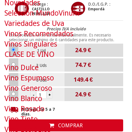
Novedades
Bodega :
D.O./I.G.P. :
CASTILLO
Empordà
Selección MundoVinum
PERELADA
Variedades de Uva
Precios IVA incluido
Vinos Recomendados
Este producto no se vende individualmente. Es necesario
seleccionar un mínimo de
6
cantidades para este producto.
Vinos Singulares
24.9
€
1 Ud
CLASE DE VINO
74.7
€
3 Uds
Vino Dulce
Vino Espumoso
149.4
€
6 Uds
Vino Generoso
24.9
€
Vino Blanco
Vino Rosado
Entrega de 5 a 7
días.
Vino Tinto
COMPRAR
Vino Ecológico