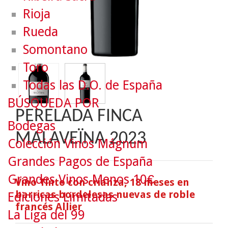
Rioja
Rueda
Somontano
Toro
Todas las D.O. de España
BÚSQUEDA POR
PERELADA FINCA
Bodegas
MALAVEÏNA 2023
Colección Vinos Mágnum
Grandes Pagos de España
Grandes Vinos Menos 10€
Vino Tinto con crianza, 18 meses en
barricas bordelesas nuevas de roble
Ediciones Limitadas
francés Allier
La Liga del 99