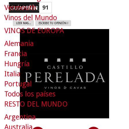
Vermouth
91
Vinos del Mundo
LEER MAS...
ESCRIBE TU OPINIÓN !
VINOS DE EUROPA
Alemania
Francia
Hungría
Italia
Portugal
Todos los países
RESTO DEL MUNDO
Argentina
Australia