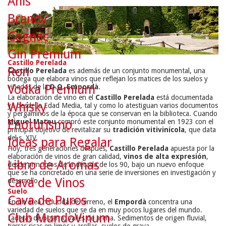
Anís
Brandy
Cognac
Gin Premium
Castillo Perelada
Ron
Castillo Perelada
es además de un conjunto monumental, una
bodega que elabora vinos que reflejan los matices de los suelos y
Vodka Premium
viñedos de la
D.O. Empordà
.
La elaboración de vino en el
Castillo Perelada
está documentada
Whisky
ya desde la Edad Media, tal y como lo atestiguan varios documentos
y pergaminos de la época que se conservan en la biblioteca. Cuando
Miguel Mateu
compró este conjunto monumental en 1923 con el
Enoturismo
principal objetivo de revitalizar su
tradición vitivinícola
, que data
del s. XIV.
Ideas para Regalar
Hoy, tres generaciones después,
Castillo Perelada
apuesta por la
elaboración de vinos de gran calidad,
vinos de alta expresión
,
Libro de Aromas
desde principios de la década de los 90, bajo un nuevo enfoque
que se ha concretado en una serie de inversiones en investigación y
Cava de Vinos
desarrollo.
Suelo
Cava de Puros
En un área reducida de terreno, el
Empordà
concentra una
variedad de suelos que se da en muy pocos lugares del mundo.
Club MundoVinum
Laderas de pizarra, valles de arena. Sedimentos de origen fluvial,
tierras ricas en limos y arcillas, suelos de grava…