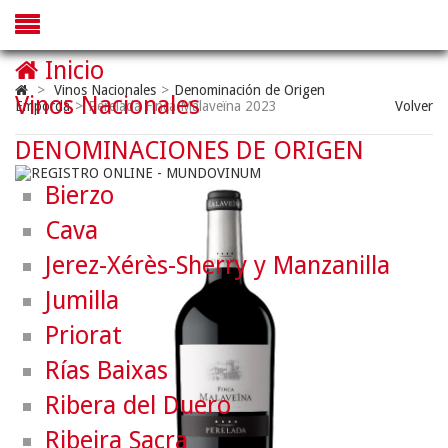
Inicio
>
Vinos Nacionales
>
Denominación de Origen
Vinos Nacionales
Empordà
>
Perelada Finca Malaveïna 2023
Volver
DENOMINACIONES DE ORIGEN
Bierzo
Cava
Jerez-Xérès-Sherry y Manzanilla
Jumilla
Priorat
Rías Baixas
Ribera del Duero
Ribeira Sacra