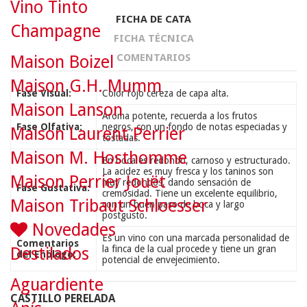
Vino Tinto
FICHA DE CATA
Champagne
FICHA TÉCNICA
COMENTARIOS
Maison Boizel
Maison G.H. Mumm
Fase Visual:
Color rojo cereza de capa alta.
Maison Lanson
Aroma potente, recuerda a los frutos
Fase Olfativa:
negros, con un fondo de notas especiadas y
Maison Laurent Perrier
tostadas.
Maison M. Hosthomme
En boca es redondo, carnoso y estructurado.
La acidez es muy fresca y los taninos son
Maison Perrier Jouët
muy redondos, dando sensación de
Fase Gustativa:
cremosidad. Tiene un excelente equilibrio,
Maison Tribaut Schloesser
con un buen paso de boca y largo
postgusto.
Novedades
Es un vino con una marcada personalidad de
Comentarios
la finca de la cual procede y tiene un gran
Destilados
del Enólogo:
potencial de envejecimiento.
Aguardiente
CASTILLO PERELADA