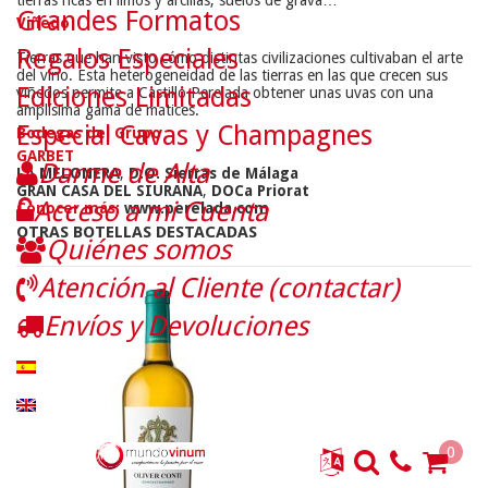
Grandes Formatos
Viñedo
Regalos Especiales
Tierras que han visto cómo distintas civilizaciones cultivaban el arte
del vino. Esta heterogeneidad de las tierras en las que crecen sus
Ediciones Limitadas
viñedos permite a Castillo Perelada obtener unas uvas con una
amplísima gama de matices.
Especial Cavas y Champagnes
Bodegas del Grupo
GARBET
Darme de Alta
LA MELONERA
,
D.O. Sierras de Málaga
GRAN CASA DEL SIURANA
,
DOCa Priorat
Acceso a mi Cuenta
Conocer más:
www.perelada.com
OTRAS BOTELLAS DESTACADAS
Quiénes somos
Atención al Cliente (contactar)
Envíos y Devoluciones
0