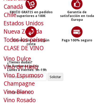
Canadá
ENVÍO GRATIS en pedidos
Garantía de
Chile
superiores a 180€
satisfacción en toda
Europa
Estados Unidos
Nueva Zelanda
Todos los países
Devolución sin ningún
Pago 100% seguro
coste
CLASE DE VINO
Vino Dulce
¿Tienes dudas?
Vino de Hielo
Te llamamos gratis
Lunes a Viernes: 9h-19h
Vino Espumoso
Champagne
Vino Blanco
Compártelo en:
Vino Rosado