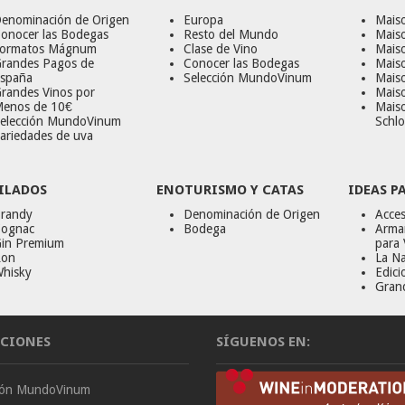
enominación de Origen
Europa
Maiso
onocer las Bodegas
Resto del Mundo
Mais
ormatos Mágnum
Clase de Vino
Mais
randes Pagos de
Conocer las Bodegas
Maiso
spaña
Selección MundoVinum
Mais
randes Vinos por
Maiso
enos de 10€
Mais
elección MundoVinum
Schlo
ariedades de uva
ILADOS
ENOTURISMO Y CATAS
IDEAS P
randy
Denominación de Origen
Acces
ognac
Bodega
Armar
in Premium
para 
on
La Na
hisky
Edici
Gran
CIONES
SÍGUENOS EN:
ción MundoVinum