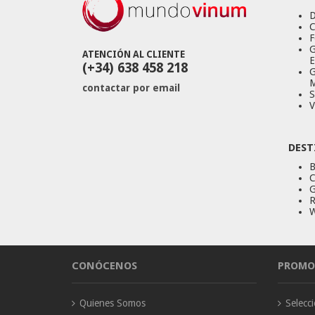
D
C
F
G
ATENCIÓN AL CLIENTE
E
(+34) 638 458 218
G
M
contactar por email
S
V
DEST
B
C
G
R
W
CONÓCENOS
PROMO
Quienes Somos
Selec