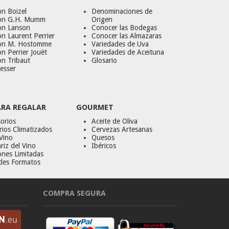
n Boizel
Denominaciones de
on G.H. Mumm
Origen
on Lanson
Conocer las Bodegas
n Laurent Perrier
Conocer las Almazaras
on M. Hostomme
Variedades de Uva
n Perrier Jouët
Variedades de Aceituna
on Tribaut
Glosario
esser
ARA REGALAR
GOURMET
orios
Aceite de Oliva
ios Climatizados
Cervezas Artesanas
Vino
Quesos
riz del Vino
Ibéricos
ones Limitadas
des Formatos
COMPRA SEGURA