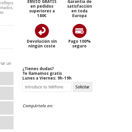
ENVÍO GRATIS
Garantía de
reflejos
en pedidos
satisfacción
fumados,
superiores a
en toda
es
180€
Europa
Devolución sin
Pago 100%
ningún coste
seguro
onar un
¿Tienes dudas?
Te llamamos gratis
Lunes a Viernes: 9h-19h
Compártelo en: