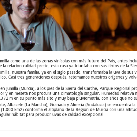
milla como una de las zonas vinícolas con más futuro del País, antes inc
 relación calidad-precio, esta casa ya triunfaba con sus tintos de la Sier
illa, nuestra familia, ya en el siglo pasado, transformaba la uva de sus v
hólico. Casi tres generaciones después, retomamos nuestros orígenes y vo
en Jumilla (Murcia), a los pies de la Sierra del Carche, Parque Regional 
ior y en meseta nos procura una climatología singular. Humedad relativa 
372 m en su punto más alto y muy baja pluviometría, con años que no sup
nte, Albacete (La Mancha), Granada y Almería (Andalucía) se encuentra la R
al (1.000 km2) conforma el altiplano de la Región de Murcia con una altit
gular hábitat para producir uvas de calidad excepcional.