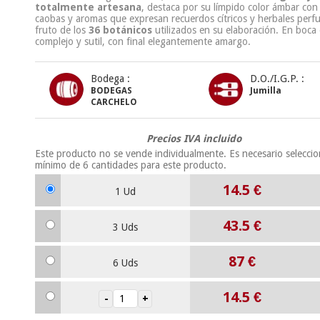
totalmente artesana
, destaca por su límpido color ámbar con 
caobas y aromas que expresan recuerdos cítricos y herbales per
fruto de los
36 botánicos
utilizados en su elaboración. En boca 
complejo y sutil, con final elegantemente amargo.
Bodega :
D.O./I.G.P. :
BODEGAS
Jumilla
CARCHELO
Precios IVA incluido
Este producto no se vende individualmente. Es necesario selecci
mínimo de
6
cantidades para este producto.
14.5
€
1 Ud
43.5
€
3 Uds
87
€
6 Uds
14.5
€