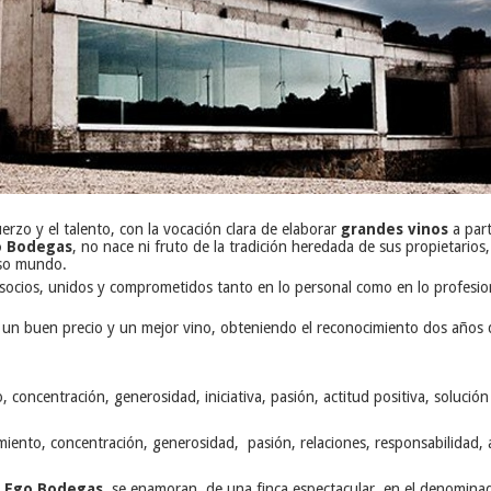
erzo y el talento, con la vocación clara de elaborar
grandes vinos
a part
o Bodegas
, no nace ni fruto de la tradición heredada de sus propietarios,
oso mundo.
socios, unidos y comprometidos tanto en lo personal como en lo profesion
un buen precio y un mejor vino, obteniendo el reconocimiento dos años 
 concentración, generosidad, iniciativa, pasión, actitud positiva, solución
ento, concentración, generosidad, pasión, relaciones, responsabilidad, au
Ego Bodegas
, se enamoran de una finca espectacular, en el denomina