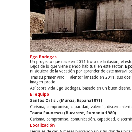
Ego Bodegas
Un proyecto que nace en 2011 fruto de la ilusión, el esfu
Lejos de lo que viene siendo habitual en este sector,
Eg
ni siquiera de la vocación por aprender de este maravill
Tras su primer vino "Talento" lanzado en 2011, sus dos 
imagen-precio.
Así cobra vida Ego Bodegas, basado en un buen diseño, 
El equipo
Santos Ortiz . (Murcia, España1971)
Carisma, compromiso, capacidad, valentía, discernimiento,
Ioana Paunescu (Bucarest, Rumania 1980)
Carisma, compromiso, comunicación, capacidad, discernimi
Localización
Después de casi 6 meses buscando un sitio donde ubicar