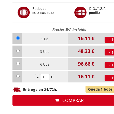
Bodega :
D.O./I.G.P. :
EGO BODEGAS
Jumilla
Precios IVA incluido
16.11
€
1 Ud
- 
48.33
€
3 Uds
- 
96.66
€
6 Uds
- 
16.11
€
- 
Queda 1 botel
Entrega en 24/72h.
COMPRAR