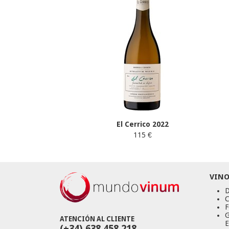
El Cerrico 2022
115 €
VINO
D
C
F
G
ATENCIÓN AL CLIENTE
E
(+34) 638 458 218