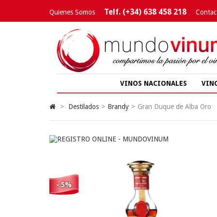
Telf. (+34) 638 458 218
Quienes Somos
Contac
VINOS NACIONALES
VIN
>
Destilados
>
Brandy
>
Gran Duque de Alba Oro
- 5%