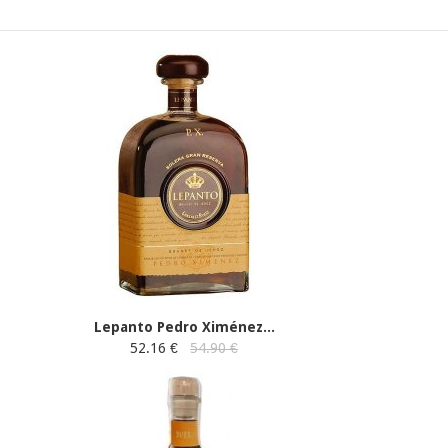
Lepanto Pedro Ximénez...
52.16 €
54.90 €