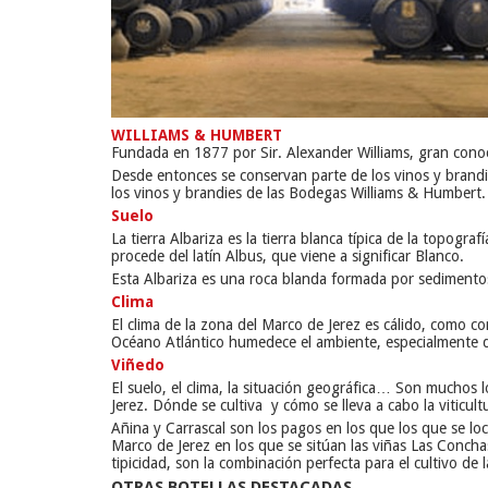
WILLIAMS & HUMBERT
Fundada en 1877 por Sir. Alexander Williams, gran conoc
Desde entonces se conservan parte de los vinos y brandies
los vinos y brandies de las Bodegas Williams & Humbert.
Suelo
La tierra Albariza es la tierra blanca típica de la topogr
procede del latín
Albus,
que viene a significar
Blanco
.
Esta Albariza es una roca blanda formada por sedimentos
Clima
El clima de la zona del Marco de Jerez es cálido, como co
Océano Atlántico humedece el ambiente, especialmente d
Viñedo
El suelo, el clima, la situación geográfica… Son muchos 
Jerez. Dónde se cultiva y cómo se lleva a cabo la viticul
Añina y Carrascal son los pagos en los que los que se l
Marco de Jerez en los que se sitúan las viñas Las Concha
tipicidad, son la combinación perfecta para el cultivo de 
OTRAS BOTELLAS DESTACADAS