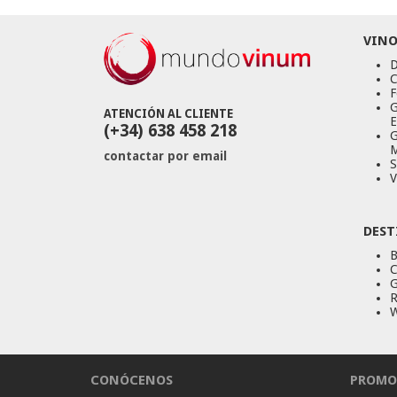
VINO
D
C
F
G
ATENCIÓN AL CLIENTE
E
(+34) 638 458 218
G
M
contactar por email
S
V
DEST
B
C
G
R
W
CONÓCENOS
PROMO