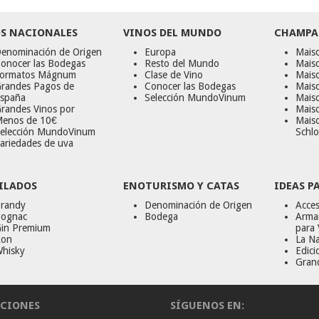
S NACIONALES
VINOS DEL MUNDO
CHAMPA
enominación de Origen
Europa
Maiso
onocer las Bodegas
Resto del Mundo
Mais
ormatos Mágnum
Clase de Vino
Mais
randes Pagos de
Conocer las Bodegas
Maiso
spaña
Selección MundoVinum
Mais
randes Vinos por
Maiso
enos de 10€
Mais
elección MundoVinum
Schlo
ariedades de uva
ILADOS
ENOTURISMO Y CATAS
IDEAS P
randy
Denominación de Origen
Acces
ognac
Bodega
Armar
in Premium
para 
on
La Na
hisky
Edici
Gran
CIONES
SÍGUENOS EN: