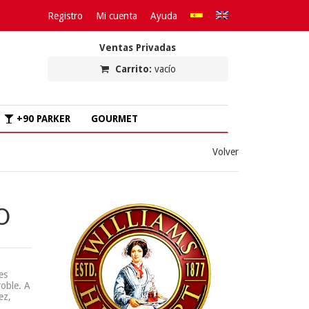
Registro
Mi cuenta
Ayuda
Ventas Privadas
Carrito:
vacío
+90 PARKER
GOURMET
Volver
O
es
roble. A
ez,