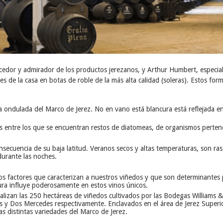
edor y admirador de los productos jerezanos, y Arthur Humbert, especialis
 de la casa en botas de roble de la más alta calidad (soleras). Estos form
afía ondulada del Marco de Jerez. No en vano está blancura está reflejada e
 entre los que se encuentran restos de diatomeas, de organismos perteneci
nsecuencia de su baja latitud. Veranos secos y altas temperaturas, son ras
urante las noches.
los factores que caracterizan a nuestros viñedos y que son determinantes
tura influye poderosamente en estos vinos únicos.
ocalizan las 250 hectáreas de viñedos cultivados por las Bodegas Williams
s y Dos Mercedes respectivamente. Enclavados en el área de Jerez Superio
las distintas variedades del Marco de Jerez.