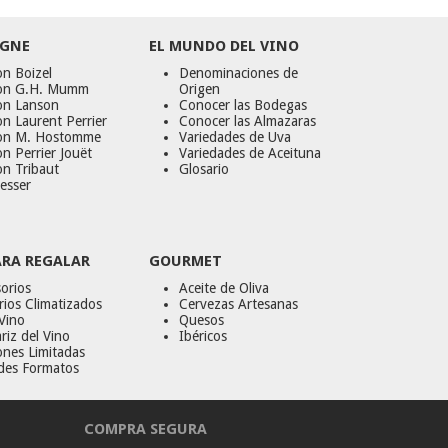
GNE
EL MUNDO DEL VINO
n Boizel
Denominaciones de
on G.H. Mumm
Origen
on Lanson
Conocer las Bodegas
n Laurent Perrier
Conocer las Almazaras
on M. Hostomme
Variedades de Uva
n Perrier Jouët
Variedades de Aceituna
on Tribaut
Glosario
esser
ARA REGALAR
GOURMET
orios
Aceite de Oliva
ios Climatizados
Cervezas Artesanas
Vino
Quesos
riz del Vino
Ibéricos
ones Limitadas
des Formatos
COMPRA SEGURA