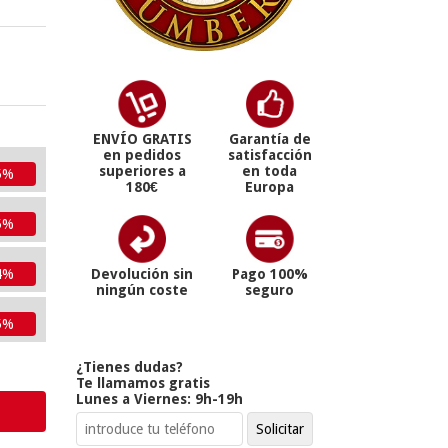
ENVÍO GRATIS
Garantía de
en pedidos
satisfacción
superiores a
en toda
5%
180€
Europa
5%
4%
Devolución sin
Pago 100%
ningún coste
seguro
5%
¿Tienes dudas?
Te llamamos gratis
Lunes a Viernes: 9h-19h