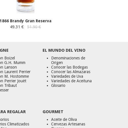
1866 Brandy Gran Reserva
49.31 €
51.90 €
GNE
EL MUNDO DEL VINO
n Boizel
Denominaciones de
on G.H. Mumm
Origen
on Lanson
Conocer las Bodegas
n Laurent Perrier
Conocer las Almazaras
on M. Hostomme
Variedades de Uva
n Perrier Jouët
Variedades de Aceituna
on Tribaut
Glosario
esser
ARA REGALAR
GOURMET
orios
Aceite de Oliva
ios Climatizados
Cervezas Artesanas