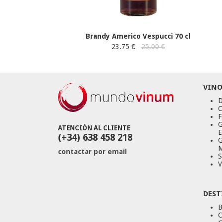
Brandy Americo Vespucci 70 cl
23.75 €
25.00 €
VINO
D
C
F
G
ATENCIÓN AL CLIENTE
E
(+34) 638 458 218
G
M
contactar por email
S
V
DEST
B
C