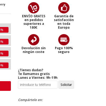
erry
ENVÍO GRATIS
Garantía de
en pedidos
satisfacción
superiores a
en toda
180€
Europa
5%
5%
Devolución sin
Pago 100%
ningún coste
seguro
5%
5%
¿Tienes dudas?
Te llamamos gratis
Lunes a Viernes: 9h-19h
Compártelo en: