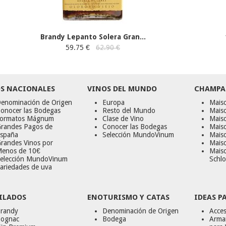
Brandy Lepanto Solera Gran...
59.75 €
62.90 €
S NACIONALES
VINOS DEL MUNDO
CHAMPA
enominación de Origen
Europa
Maiso
onocer las Bodegas
Resto del Mundo
Mais
ormatos Mágnum
Clase de Vino
Mais
randes Pagos de
Conocer las Bodegas
Maiso
spaña
Selección MundoVinum
Mais
randes Vinos por
Maiso
enos de 10€
Mais
elección MundoVinum
Schlo
ariedades de uva
ILADOS
ENOTURISMO Y CATAS
IDEAS P
randy
Denominación de Origen
Acces
ognac
Bodega
Armar