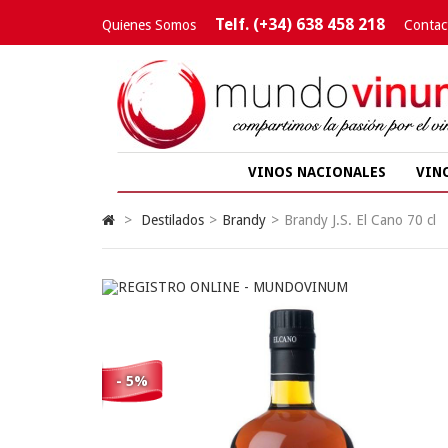
Telf. (+34) 638 458 218
Quienes Somos
Contac
VINOS NACIONALES
VIN
>
Destilados
>
Brandy
>
Brandy J.S. El Cano 70 cl
- 5%