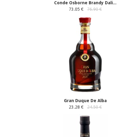
Conde Osborne Brandy Dali...
73.05 €
76.90 €
Gran Duque De Alba
23.28 €
24.50 €