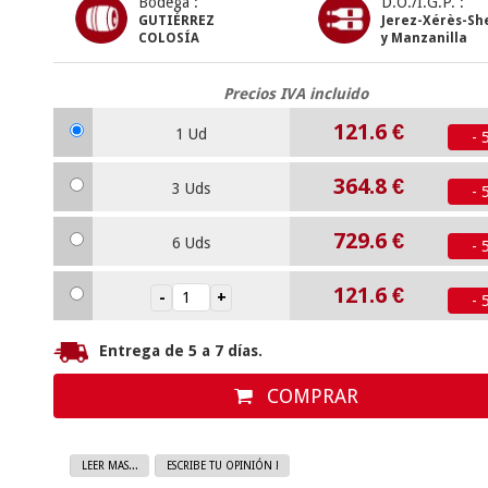
Bodega :
D.O./I.G.P. :
GUTIÉRREZ
Jerez-Xérès-Sh
COLOSÍA
y Manzanilla
Precios IVA incluido
121.6
€
1 Ud
- 
364.8
€
3 Uds
- 
729.6
€
6 Uds
- 
121.6
€
- 
Entrega de 5 a 7 días.
COMPRAR
LEER MAS...
ESCRIBE TU OPINIÓN !